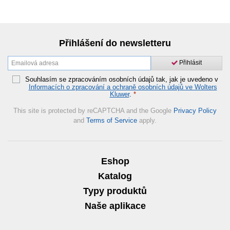
Přihlášení do newsletteru
Přihlásit
Souhlasím se zpracováním osobních údajů tak, jak je uvedeno v
Informacích o zpracování a ochraně osobních údajů ve Wolters
Kluwer
.
*
This site is protected by reCAPTCHA and the Google
Privacy Policy
and
Terms of Service
apply.
Eshop
Katalog
Typy produktů
Naše aplikace