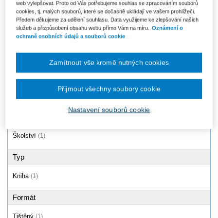
web vylepšovat. Proto od Vás potřebujeme souhlas se zpracováním souborů
Problémy s chováním ve škole -
cookies, tj. malých souborů, které se dočasně ukládají ve vašem prohlížeči.
jak na ně (Individuální výchovný
Předem děkujeme za udělení souhlasu. Data využijeme ke zlepšování našich
plán)
služeb a přizpůsobení obsahu webu přímo Vám na míru.
Oznámení o
Od 275 Kč
ochraně osobních údajů a souborů cookie
Zamítnout vše kromě nutných cookies
Produkty
1 - 1 / 1
Přijmout všechny soubory cookie
Nastavení souborů cookie
Oblast
Školství
(1)
Typ
Kniha
(1)
Formát
Tištěný
(1)