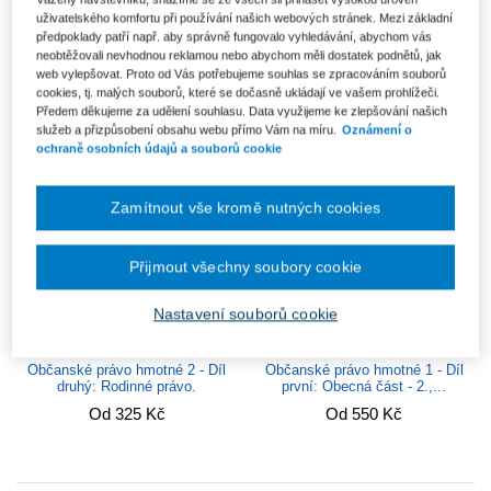
Občanský zákoník (zák. č.
Občanské právo hmotné 4 - Díl
uživatelského komfortu při používání našich webových stránek. Mezi základní
89/2012 Sb.). Komentář.
čtvrtý: Dědické právo
předpoklady patří např. aby správně fungovalo vyhledávání, abychom vás
Svazek II...
neobtěžovali nevhodnou reklamou nebo abychom měli dostatek podnětů, jak
Od 325 Kč
web vylepšovat. Proto od Vás potřebujeme souhlas se zpracováním souborů
Od 1 749 Kč
cookies, tj. malých souborů, které se dočasně ukládají ve vašem prohlížeči.
Předem děkujeme za udělení souhlasu. Data využijeme ke zlepšování našich
služeb a přizpůsobení obsahu webu přímo Vám na míru.
Oznámení o
ochraně osobních údajů a souborů cookie
Zamítnout vše kromě nutných cookies
Přijmout všechny soubory cookie
Nastavení souborů cookie
Občanské právo hmotné 2 - Díl
Občanské právo hmotné 1 - Díl
druhý: Rodinné právo.
první: Obecná část - 2.,...
Od 325 Kč
Od 550 Kč