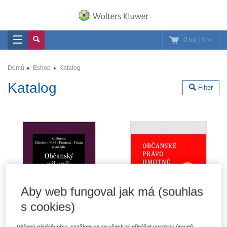
0 ks
|
0
Domů
Eshop
Katalog
Katalog
Filter
Aby web fungoval jak má (souhlas
s cookies)
Vážený návštěvníku, snažíme se ze všech sil přinášet vysokou úroveň