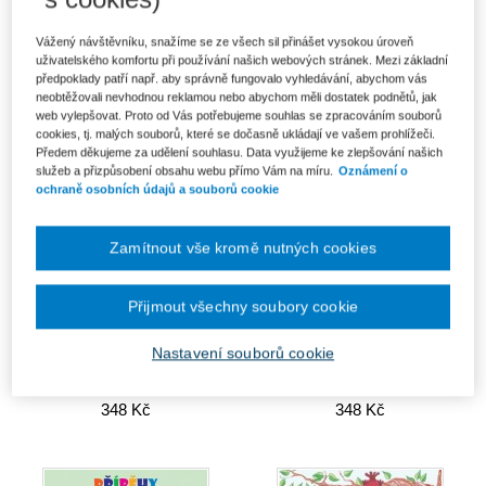
Stalo se na Čihůři aneb když
Lenka a Tonička
duchové vládnou
Vážený návštěvníku, snažíme se ze všech sil přinášet vysokou úroveň
357 Kč
348 Kč
uživatelského komfortu při používání našich webových stránek. Mezi základní
předpoklady patří např. aby správně fungovalo vyhledávání, abychom vás
neobtěžovali nevhodnou reklamou nebo abychom měli dostatek podnětů, jak
web vylepšovat. Proto od Vás potřebujeme souhlas se zpracováním souborů
cookies, tj. malých souborů, které se dočasně ukládají ve vašem prohlížeči.
Předem děkujeme za udělení souhlasu. Data využijeme ke zlepšování našich
služeb a přizpůsobení obsahu webu přímo Vám na míru.
Oznámení o
ochraně osobních údajů a souborů cookie
Zamítnout vše kromě nutných cookies
Přijmout všechny soubory cookie
Nastavení souborů cookie
Není čert jako čert
Putování klokánka Jumpíka
348 Kč
348 Kč