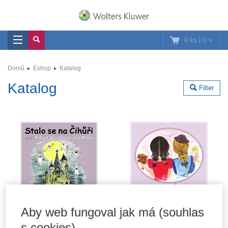
0 ks
|
0
Domů
Eshop
Katalog
Katalog
Filter
Aby web fungoval jak má (souhlas
s cookies)