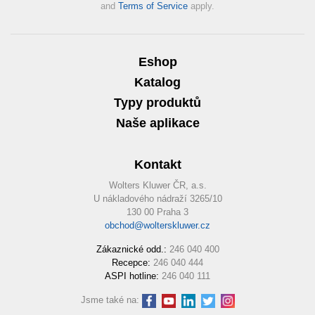
and
Terms of Service
apply.
Eshop
Katalog
Typy produktů
Naše aplikace
Kontakt
Wolters Kluwer ČR, a.s.
U nákladového nádraží 3265/10
130 00 Praha 3
obchod@wolterskluwer.cz
Zákaznické odd.:
246 040 400
Recepce:
246 040 444
ASPI hotline:
246 040 111
Jsme také na: