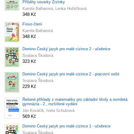
Příběhy veverky Zrzinky
Kamila Balharová, Lenka Hoštičková
348 Kč
Fíovo čtení
Kamila Balharová
348 Kč
Domino Český jazyk pro malé cizince 2 - učebnice
Svatava Škodová
323 Kč
Domino Český jazyk pro malé cizince 2 - pracovní sešit
Svatava Škodová
229 Kč
Řešené příklady z matematiky pro základní školy a osmiletá
gymnázia - 2., rozšířené vydání
Ján Kováčik, Iveta Schulzová
569 Kč
Domino Český jazyk pro malé cizince 1 - učebnice
Svatava Škodová