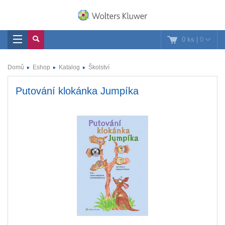
0 ks
|
0
Domů
Eshop
Katalog
Školství
Putování klokánka Jumpíka