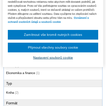
neobtěžovali nevhodnou reklamou nebo abychom měli dostatek podnětů, jak
Ekonomické základy práva, 2.
Zrušení a zánik obchodní
web vylepšovat. Proto od Vás potřebujeme souhlas se zpracováním souborů
vydání
korporace s likvidací. 2. vydání
cookies, tj. malých souborů, které se dočasně ukládají ve vašem prohlížeči.
Od 289 Kč
Od 723 Kč
Předem děkujeme za udělení souhlasu. Data využijeme ke zlepšování našich
služeb a přizpůsobení obsahu webu přímo Vám na míru.
Oznámení o
ochraně osobních údajů a souborů cookie
Produkty
1 - 2 / 2
Zamítnout vše kromě nutných cookies
Přijmout všechny soubory cookie
Oblast
Nastavení souborů cookie
Právo
(2)
Ekonomika a finance
(1)
Typ
Kniha
(2)
Formát