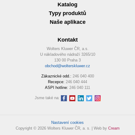
Katalog
Typy produktů
Naše aplikace
Kontakt
Wolters Kluwer ČR, a.s.
U nákladového nádraží 3265/10
130 00 Praha 3
obchod@wolterskluwer.cz
Zákaznické odd.:
246 040 400
Recepce:
246 040 444
ASPI hotline:
246 040 111
Jsme také na:
Nastavení cookies
Copyright © 2026 Wolters Kluwer ČR, a. s. | Web by
Cream