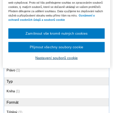
web vylepšovat. Proto od Vás potřebujeme souhlas se zpracováním souborů
Odměna advokáta (vyhláška č.
cookies, tj. malých souborů, které se dočasně ukládají ve vašem prohlížeči.
177/1996 Sb., advokátní tarif)
Předem děkujeme za udělení souhlasu. Data využijeme ke zlepšování našich
-...
služeb a přizpůsobení obsahu webu přímo Vám na míru.
Oznámení o
Od 636 Kč
ochraně osobních údajů a souborů cookie
Zamítnout vše kromě nutných cookies
Produkty
1 - 1 / 1
Přijmout všechny soubory cookie
Nastavení souborů cookie
Oblast
Právo
(1)
Typ
Kniha
(1)
Formát
Tištěný
(1)