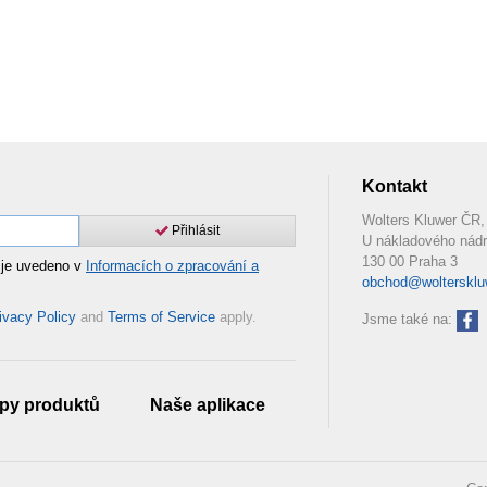
Kontakt
Wolters Kluwer ČR, 
Přihlásit
U nákladového nádr
130 00 Praha 3
 je uvedeno v
Informacích o zpracování a
obchod@woltersklu
ivacy Policy
and
Terms of Service
apply.
Jsme také na:
py produktů
Naše aplikace