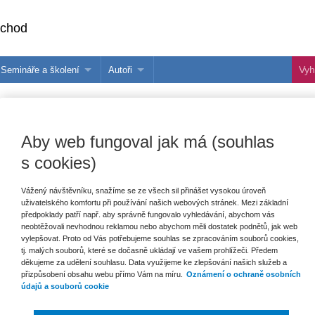
bchod
Semináře a školení
Autoři
 e-knihy?
Semináře a konference
Více o autorech Wolters Kluwer
hu
Školení ASPI, Libra a Praetor
PublishOne
Aby web fungoval jak má (souhlas
nihu
talog
s cookies)
Vážený návštěvníku, snažíme se ze všech sil přinášet vysokou úroveň
uživatelského komfortu při používání našich webových stránek. Mezi základní
šechny produkty
Akce
Novinky
Připravujeme
předpoklady patří např. aby správně fungovalo vyhledávání, abychom vás
neobtěžovali nevhodnou reklamou nebo abychom měli dostatek podnětů, jak web
vylepšovat. Proto od Vás potřebujeme souhlas se zpracováním souborů cookies,
tj. malých souborů, které se dočasně ukládají ve vašem prohlížeči. Předem
děkujeme za udělení souhlasu. Data využijeme ke zlepšování našich služeb a
přizpůsobení obsahu webu přímo Vám na míru.
Oznámení o ochraně osobních
údajů a souborů cookie