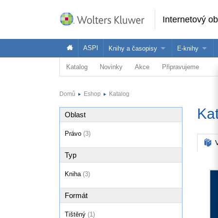
Internetový o
ASPI
Knihy a časopisy
E-knihy
Katalog
Novinky
Akce
Připravujeme
Knihy
Jak na naše
Časopisy
Koupit e-kni
Domů
Eshop
Katalog
Půjčit si e-k
Ka
Oblast
Právo
(3)
V
Typ
Kniha
(3)
Formát
Tištěný
(1)