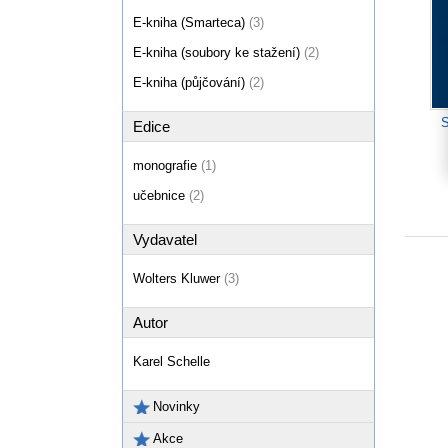
E-kniha (Smarteca)
(3)
E-kniha (soubory ke stažení)
(2)
E-kniha (půjčování)
(2)
S
Edice
monografie
(1)
učebnice
(2)
Vydavatel
Wolters Kluwer
(3)
Autor
Karel Schelle
Novinky
Akce