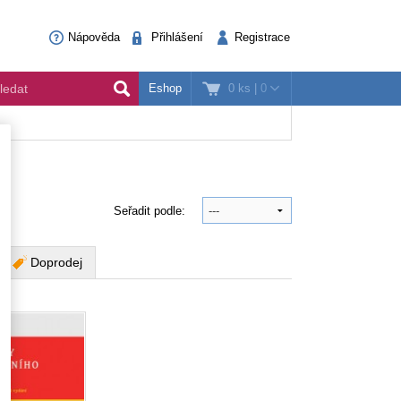
Nápověda
Přihlášení
Registrace
0 ks
|
0
Eshop
Seřadit podle:
Doprodej