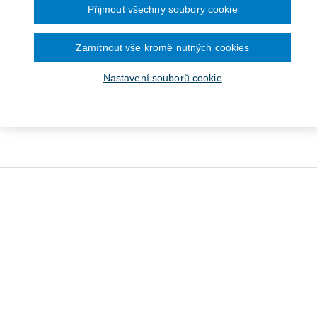
Přijmout všechny soubory cookie
Zamítnout vše kromě nutných cookies
Nastavení souborů cookie
tátní mechanismus
Dějiny ús
Dějiny českého soudnictví
meziválečného
Československa
730 Kč
585 Kč
O