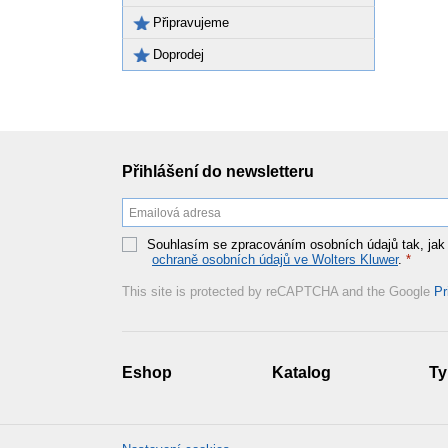
Připravujeme
Doprodej
Přihlášení do newsletteru
Souhlasím se zpracováním osobních údajů tak, jak
ochraně osobních údajů ve Wolters Kluwer
.
*
This site is protected by reCAPTCHA and the Google
Pr
Eshop
Katalog
Ty