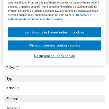
web vylepšovat. Proto od Vás potřebujeme souhlas se zpracováním souborů
Zákon o zdravotnických
Zákon o veřejném zdravotním
cookies, tj. malých souborů, které se dočasně ukládají ve vašem prohlížeči.
prostředcích a diagnostických...
pojištění (č. 48/1997 Sb.).
Předem děkujeme za udělení souhlasu. Data využijeme ke zlepšování našich
Komentář
Od 765 Kč
služeb a přizpůsobení obsahu webu přímo Vám na míru.
Oznámení o
1 207 Kč
ochraně osobních údajů a souborů cookie
Zamítnout vše kromě nutných cookies
Produkty
1 - 2 / 2
Přijmout všechny soubory cookie
Nastavení souborů cookie
Oblast
Právo
(2)
Typ
Kniha
(2)
Formát
Tištěný
(1)