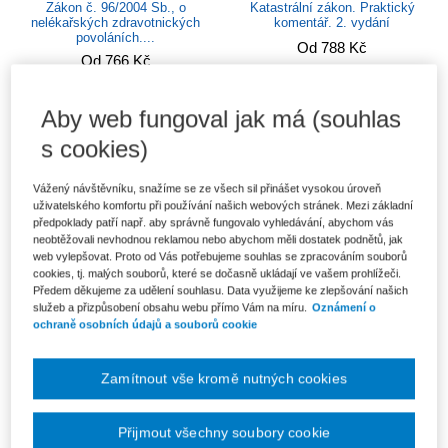
Zákon č. 96/2004 Sb., o
Katastrální zákon. Praktický
nelékařských zdravotnických
komentář. 2. vydání
povoláních....
Od 788 Kč
Od 766 Kč
Aby web fungoval jak má (souhlas
s cookies)
Vážený návštěvníku, snažíme se ze všech sil přinášet vysokou úroveň
uživatelského komfortu při používání našich webových stránek. Mezi základní
předpoklady patří např. aby správně fungovalo vyhledávání, abychom vás
neobtěžovali nevhodnou reklamou nebo abychom měli dostatek podnětů, jak
web vylepšovat. Proto od Vás potřebujeme souhlas se zpracováním souborů
cookies, tj. malých souborů, které se dočasně ukládají ve vašem prohlížeči.
Předem děkujeme za udělení souhlasu. Data využijeme ke zlepšování našich
služeb a přizpůsobení obsahu webu přímo Vám na míru.
Oznámení o
ochraně osobních údajů a souborů cookie
Vyhláška o pracovnělékařských
Zákon o státní památkové péči.
službách a některých druzích...
Praktický komentář. 2. vydání
Od 333 Kč
Od 1 229 Kč
Zamítnout vše kromě nutných cookies
Přijmout všechny soubory cookie