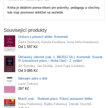
Kniha je ideálním pomocníkem pro právníky, pedagogy a všechny,
kdo mají povinnost dohlížet na nezletilé.
Související produkty
Úmluva o právech dítěte. Komentář
Šárka Dušková, Kamila Kouřilová, Anna Hofschneiderová
Od 1 597 Kč
Občanský zákoník (zák. č. 89/2012 Sb.). Komentář. Svazek
VI (závazkové právo – druhá část) - 2. vydání
Jiří Švestka, Jan Dvořák, Josef Fiala a kolektiv
Od 3 085 Kč
Náhradní péče o dítě
Lucie Trnková
267 Kč
Musíš znát... Rodinné právo. Právní postavení dítěte
Petra Polišenská, Radka Feberová, Zdeněk Stuchlík