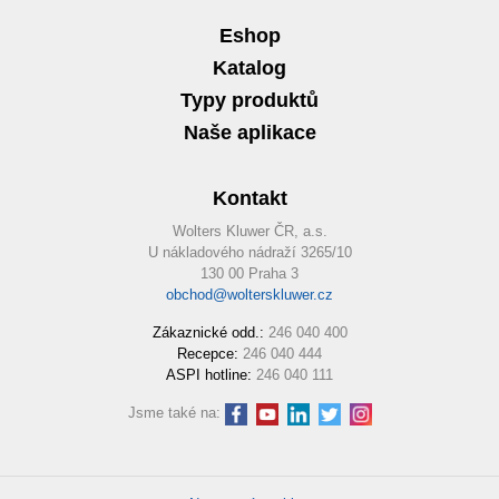
Eshop
Katalog
Typy produktů
Naše aplikace
Kontakt
Wolters Kluwer ČR, a.s.
U nákladového nádraží 3265/10
130 00 Praha 3
obchod@wolterskluwer.cz
Zákaznické odd.:
246 040 400
Recepce:
246 040 444
ASPI hotline:
246 040 111
Jsme také na: