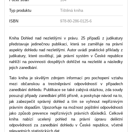
Typ produktu
Tištěná kniha
ISBN
978-80-286-0125-6
Kniha Dohled nad nezletilými v právu. 25 případů z judikatury
představuje jedinečnou publikaci, která se zaměřuje na právní
aspekty dohledu nad nezletilými. Autor uvádí praktické příklady z
judikatury, které osvětlují, jak právní systém v České republice
nahlíží na povinnosti dospělých dohlížet na nezletilé a následky
jejich zanedbání.
Tato kniha je skvělým zdrojem informací pro pochopení vztahu
mezi občanskou a trestněprávní odpovědností v případech
zanedbání dohledu. Publikace se také zabývá otázkou, zda soudy
posuzují případy zanedbání příliš přísně, a poskytuje návod na to,
jak zabezpečit správný dohled a tím se vyhnout nepříznivým
právním dopadům. Upozorňuje na možnost pojištění odpovědnosti
jako způsob prevence nepříznivých právních důsledků. Celkově
kniha nabízí ucelený pohled na právní úpravu deliktní
odpovědnosti za zanedbání dohledu v České republice, včetně
relevantních statistických dat.