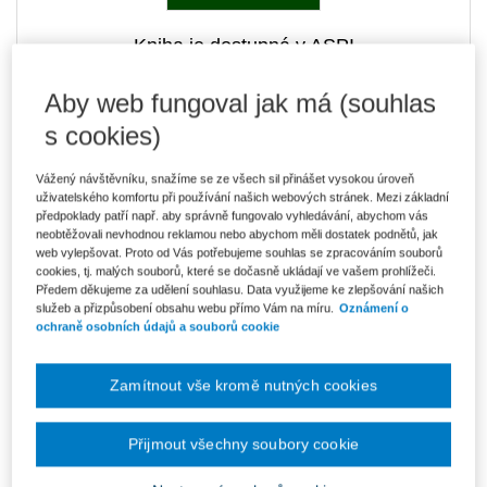
Kniha je dostupná v ASPI
Aby web fungoval jak má (souhlas
s cookies)
280 Kč
Tištěná kniha
Ušetříte 49 Kč
Skladem
- expedice do 2 pracovních dnů
Vážený návštěvníku, snažíme se ze všech sil přinášet vysokou úroveň
DMOC 329 Kč
uživatelského komfortu při používání našich webových stránek. Mezi základní
předpoklady patří např. aby správně fungovalo vyhledávání, abychom vás
238 Kč
E-kniha Smarteca + soubory ke stažení
neobtěžovali nevhodnou reklamou nebo abychom měli dostatek podnětů, jak
web vylepšovat. Proto od Vás potřebujeme souhlas se zpracováním souborů
V prodeji - ihned k dispozici
cookies, tj. malých souborů, které se dočasně ukládají ve vašem prohlížeči.
Co je Smarteca?
Kde najdu soubory e-knih?
Předem děkujeme za udělení souhlasu. Data využijeme ke zlepšování našich
služeb a přizpůsobení obsahu webu přímo Vám na míru.
Oznámení o
ochraně osobních údajů a souborů cookie
399 Kč
Balíček - Tištěná kniha + E-kniha
Smarteca + soubory ke stažení
Ušetříte 210 Kč
Zamítnout vše kromě nutných cookies
DMOC 609 Kč
Skladem
- expedice do 2 pracovních dnů
Co je Smarteca?
Přijmout všechny soubory cookie
Upozorňujeme, že v období od 1.8. do 21.8. z technických
důvodů nemůžeme vystavovat daňové doklady. Budou vám