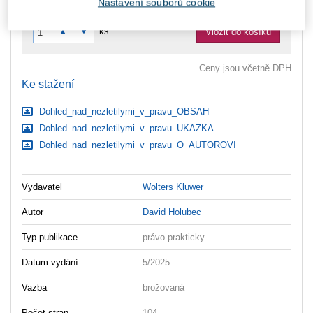
Nastavení souborů cookie
zaslány dodatečně e-mailem.
ks
Vložit do košíku
Ceny jsou včetně DPH
Ke stažení
Dohled_nad_nezletilymi_v_pravu_OBSAH
Dohled_nad_nezletilymi_v_pravu_UKAZKA
Dohled_nad_nezletilymi_v_pravu_O_AUTOROVI
Vydavatel
Wolters Kluwer
Autor
David Holubec
Typ publikace
právo prakticky
Datum vydání
5/2025
Vazba
brožovaná
Počet stran
104