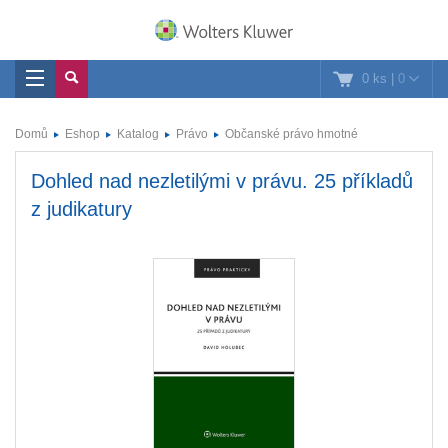
0 ks
|
0
Domů
Eshop
Katalog
Právo
Občanské právo hmotné
Dohled nad nezletilými v právu. 25 příkladů
z judikatury