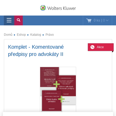
0 ks
|
0
Domů
Eshop
Katalog
Právo
Komplet - Komentované
Akce
předpisy pro advokáty II