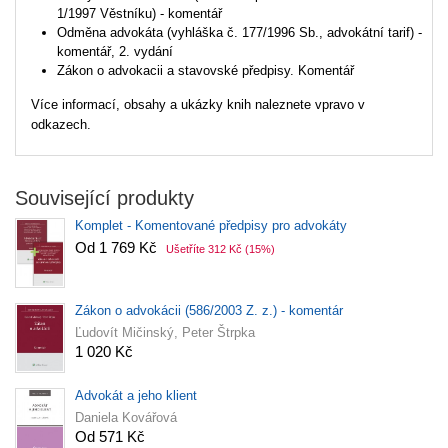
1/1997 Věstníku) - komentář
Odměna advokáta (vyhláška č. 177/1996 Sb., advokátní tarif) -
komentář, 2. vydání
Zákon o advokacii a stavovské předpisy. Komentář
Více informací, obsahy a ukázky knih naleznete vpravo v
odkazech.
Související produkty
Komplet - Komentované předpisy pro advokáty
Od 1 769 Kč
Ušetříte 312 Kč
(15%)
Zákon o advokácii (586/2003 Z. z.) - komentár
Ľudovít Mičinský, Peter Štrpka
1 020 Kč
Advokát a jeho klient
Daniela Kovářová
Od 571 Kč