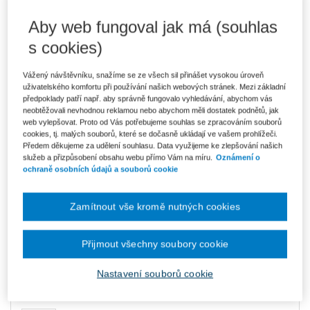
Aby web fungoval jak má (souhlas
2 482 Kč
s cookies)
Komplet - Komentované předpisy pro
advokáty II
Ušetříte 1 165 Kč
DMOC 3 647 Kč
Poslední kusy - neváhejte s objednávkou!
Vážený návštěvníku, snažíme se ze všech sil přinášet vysokou úroveň
uživatelského komfortu při používání našich webových stránek. Mezi základní
2 110 Kč
předpoklady patří např. aby správně fungovalo vyhledávání, abychom vás
Komplet - Komentované předpisy pro
advokáty II - e-knihy
neobtěžovali nevhodnou reklamou nebo abychom měli dostatek podnětů, jak
Ušetříte 527 Kč
web vylepšovat. Proto od Vás potřebujeme souhlas se zpracováním souborů
Původně 2 637 Kč
V prodeji - ihned k dispozici
cookies, tj. malých souborů, které se dočasně ukládají ve vašem prohlížeči.
Co je Smarteca?
Předem děkujeme za udělení souhlasu. Data využijeme ke zlepšování našich
služeb a přizpůsobení obsahu webu přímo Vám na míru.
Oznámení o
Upozorňujeme, že v období od 1.8. do 21.8. z technických
ochraně osobních údajů a souborů cookie
důvodů nemůžeme vystavovat daňové doklady. Budou vám
zaslány dodatečně e-mailem.
Zamítnout vše kromě nutných cookies
ks
Vložit do košíku
Přijmout všechny soubory cookie
Ceny jsou včetně DPH
Komplet - Komentované předpisy pro
Nastavení souborů cookie
advokáty II