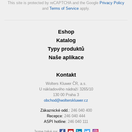
This site is protected by reCAPTCHA and the Google
Privacy Policy
and
Terms of Service
apply.
Eshop
Katalog
Typy produktů
Naše aplikace
Kontakt
Wolters Kluwer ČR, a.s.
U nákladového nádraží 3265/10
130 00 Praha 3
obchod@wolterskluwer.cz
Zákaznické odd.:
246 040 400
Recepce:
246 040 444
ASPI hotline:
246 040 111
Jsme také na: