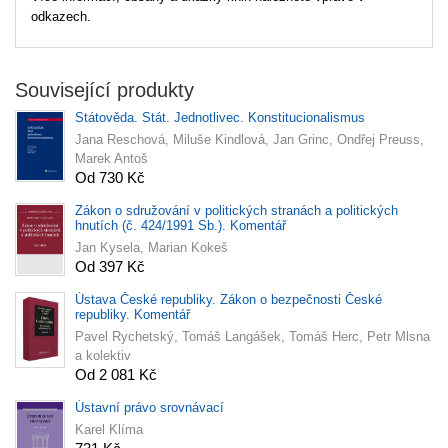
odkazech.
Související produkty
Státověda. Stát. Jednotlivec. Konstitucionalismus
Jana Reschová, Miluše Kindlová, Jan Grinc, Ondřej Preuss,
Marek Antoš
Od 730 Kč
Zákon o sdružování v politických stranách a politických
hnutích (č. 424/1991 Sb.). Komentář
Jan Kysela, Marian Kokeš
Od 397 Kč
Ústava České republiky. Zákon o bezpečnosti České
republiky. Komentář
Pavel Rychetský, Tomáš Langášek, Tomáš Herc, Petr Mlsna
a kolektiv
Od 2 081 Kč
Ústavní právo srovnávací
Karel Klíma