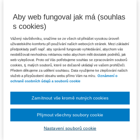
Aby web fungoval jak má (souhlas
3 323 Kč
Komplet - Poslanecká sněmovna a
s cookies)
poslanci
Ušetříte 1 275 Kč
DMOC 4 598 Kč
Skladem
- expedice do 2 pracovních dnů
Vážený návštěvníku, snažíme se ze všech sil přinášet vysokou úroveň
uživatelského komfortu při používání našich webových stránek. Mezi základní
2 825 Kč
Komplet e-knih - Poslanecká sněmovna a
předpoklady patří např. aby správně fungovalo vyhledávání, abychom vás
poslanci
Ušetříte 498 Kč
neobtěžovali nevhodnou reklamou nebo abychom měli dostatek podnětů, jak
Původně 3 323 Kč
V prodeji - ihned k dispozici
web vylepšovat. Proto od Vás potřebujeme souhlas se zpracováním souborů
Co je Smarteca?
cookies, tj. malých souborů, které se dočasně ukládají ve vašem prohlížeči.
Předem děkujeme za udělení souhlasu. Data využijeme ke zlepšování našich
Upozorňujeme, že v období od 1.8. do 21.8. z technických
služeb a přizpůsobení obsahu webu přímo Vám na míru.
Oznámení o
důvodů nemůžeme vystavovat daňové doklady. Budou vám
ochraně osobních údajů a souborů cookie
zaslány dodatečně e-mailem.
ks
Vložit do košíku
Zamítnout vše kromě nutných cookies
Ceny jsou včetně DPH
Přijmout všechny soubory cookie
Komplet - Poslanecká sněmovna a
poslanci
Nastavení souborů cookie