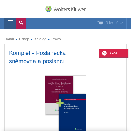
0 ks
|
0
Domů
Eshop
Katalog
Právo
Komplet - Poslanecká
Akce
sněmovna a poslanci