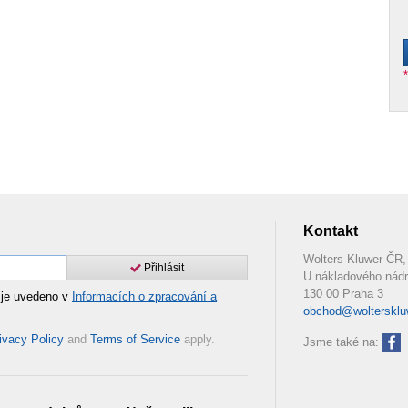
Kontakt
Wolters Kluwer ČR, 
Přihlásit
U nákladového nádr
130 00 Praha 3
 je uvedeno v
Informacích o zpracování a
obchod@woltersklu
ivacy Policy
and
Terms of Service
apply.
Jsme také na: