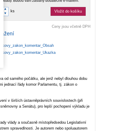
doklady. Budou vám zaslány dodatečně e-mailem.
ks
Vložit do košíku
Ceny jsou včetně DPH
tažení
ykovy_zakon_komentar_Obsah
ykovy_zakon_komentar_Ukazka
va od samého počátku, ale jenž nebyl dlouhou dobu
i jednací řády komor Parlamentu, tj. zákon o
ení v širších ústavněprávních souvislostech (při
 sněmovny a Senátu), pro lepší pochopení výkladu je
rady vlády a současně místopředsedou Legislativní
istrem spravedlnosti. Je autorem nebo spoluautorem