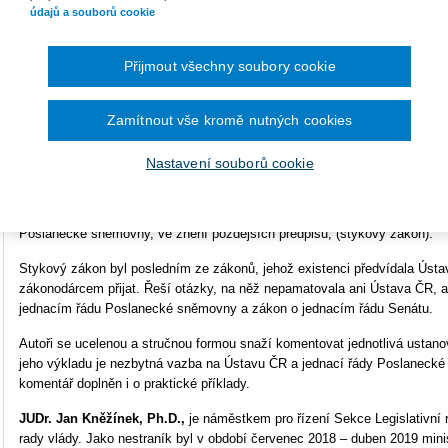
údajů a souborů cookie
Typ produktu
E-kniha
Přijmout všechny soubory cookie
Formát
Smarteca
ISBN
978-80-7598-498-2
Ke s
Zamítnout vše kromě nutných cookies
St
Nastavení souborů cookie
Kniha přináší komentář
zákona č. 300/2017 Sb.
, o zásadách
St
jednání a styku Poslanecké sněmovny a Senátu mezi sebou a
navenek a o změně zákona č. 90/1995 Sb., o jednacím řádu
Poslanecké sněmovny, ve znění pozdějších předpisů, (stykový zákon).
Stykový zákon byl posledním ze zákonů, jehož existenci předvídala Ústa
zákonodárcem přijat. Řeší otázky, na něž nepamatovala ani Ústava ČR, an
jednacím řádu Poslanecké sněmovny a zákon o jednacím řádu Senátu.
Autoři se ucelenou a stručnou formou snaží komentovat jednotlivá ustanov
jeho výkladu je nezbytná vazba na Ústavu ČR a jednací řády Poslanecké
komentář doplněn i o praktické příklady.
JUDr. Jan Kněžínek, Ph.D.,
je náměstkem pro řízení Sekce Legislativní 
rady vlády. Jako nestraník byl v období červenec 2018 – duben 2019 min