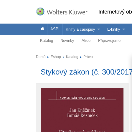
Internetový o
ASPI
Knihy a časopisy
E-knihy
Katalog
Novinky
Akce
Připravujeme
Knihy
Jak na naše
Časopisy
Koupit e-kni
Domů
Eshop
Katalog
Právo
Půjčit si e-k
Stykový zákon (č. 300/201