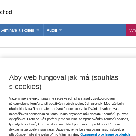
bchod
Semináře a školení
Autoři
 e-knihy?
Semináře a konference
Více o autorech Wolters Kluwer
hu
Školení ASPI, Libra a Praetor
PublishOne
nihu
7 Sb.). Komentář
Aby web fungoval jak má (souhlas
s cookies)
Vydavatel
Wolters Kluwer
E
V
Vážený návštěvníku, snažíme se ze všech sil přinášet vysokou úroveň
Autor
Jan Kněžínek
,
Tomáš Řezníček
C
uživatelského komfortu při používání našich webových stránek. Mezi základní
K
předpoklady patří např. aby správně fungovalo vyhledávání, abychom vás
Typ publikace
komentáře
neobtěžovali nevhodnou reklamou nebo abychom měli dostatek podnětů, jak web
vylepšovat. Proto od Vás potřebujeme souhlas se zpracováním souborů cookies,
Datum vydání
9/2019
tj. malých souborů, které se dočasně ukládají ve vašem prohlížeči. Předem
děkujeme za udělení souhlasu. Data využijeme ke zlepšování našich služeb a
přizpůsobení obsahu webu přímo Vám na míru.
Oznámení o ochraně osobních
Počet stran
100