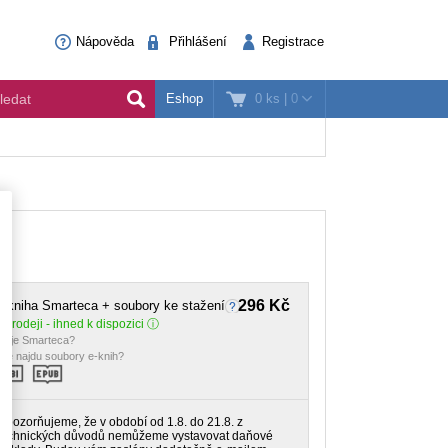
Nápověda
Přihlášení
Registrace
0 ks
|
0
Eshop
296 Kč
-kniha Smarteca + soubory ke stažení
 prodeji - ihned k dispozici
o je Smarteca?
de najdu soubory e-knih?
Upozorňujeme, že v období od 1.8. do 21.8. z
technických důvodů nemůžeme vystavovat daňové