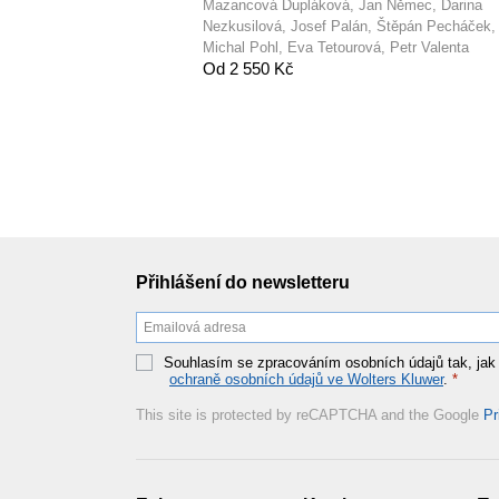
Mazancová Dupláková, Jan Němec, Darina
Nezkusilová, Josef Palán, Štěpán Pecháček,
Michal Pohl, Eva Tetourová, Petr Valenta
Od 2 550 Kč
Přihlášení do newsletteru
Souhlasím se zpracováním osobních údajů tak, jak
ochraně osobních údajů ve Wolters Kluwer
.
*
This site is protected by reCAPTCHA and the Google
Pr