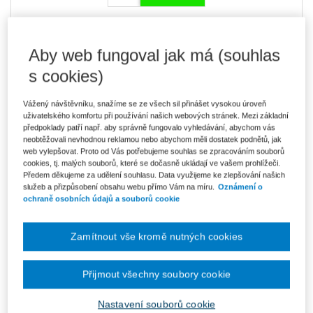
1 193 Kč
Komplet tištěných knih
Aby web fungoval jak má (souhlas
Ušetříte 455 Kč
Skladem
- expedice do 2 pracovních dnů
DMOC 1 648 Kč
s cookies)
1 014 Kč
Komplet e-knih
Vážený návštěvníku, snažíme se ze všech sil přinášet vysokou úroveň
Ušetříte 179 Kč
V prodeji - ihned k dispozici
uživatelského komfortu při používání našich webových stránek. Mezi základní
Původně 1 193 Kč
Co je Smarteca?
předpoklady patří např. aby správně fungovalo vyhledávání, abychom vás
neobtěžovali nevhodnou reklamou nebo abychom měli dostatek podnětů, jak
web vylepšovat. Proto od Vás potřebujeme souhlas se zpracováním souborů
Upozorňujeme, že v období od 1.8. do 21.8. z technických
cookies, tj. malých souborů, které se dočasně ukládají ve vašem prohlížeči.
důvodů nemůžeme vystavovat daňové doklady. Budou vám
zaslány dodatečně e-mailem.
Předem děkujeme za udělení souhlasu. Data využijeme ke zlepšování našich
služeb a přizpůsobení obsahu webu přímo Vám na míru.
Oznámení o
ochraně osobních údajů a souborů cookie
ks
Vložit do košíku
Zamítnout vše kromě nutných cookies
Ceny jsou včetně DPH
Komplet tištěných knih
Přijmout všechny soubory cookie
Rozhodování v přestupkovém řízení
Milan Cigánek
Nastavení souborů cookie