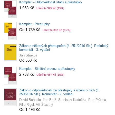
Komplet – Odpovědnost státu a přestupky
1 953 Kč
Ušetříte 345 Kč
(15%)
Komplet - Přestupky
Od 1 739 Kč
Ušetříte 307 Kč
(15%)
Zákon o některých přestupcích (č. 251/2016 Sb.). Praktický
komentář - 3. vydání
Jan Strakoš
Od 550 Kč
Komplet - Silniční provoz a přestupky
2 758 Kč
Ušetříte 487 Kč
(15%)
Zákon o odpovědnosti za přestupky a řízení o nich (č.
250/2016 Sb.). Komentář - 2. vydání
David Bohadlo, Jan Brož, Stanislav Kadečka, Petr Průcha,
Filip Rigel, Vít Šťastný
Od 1 496 Kč