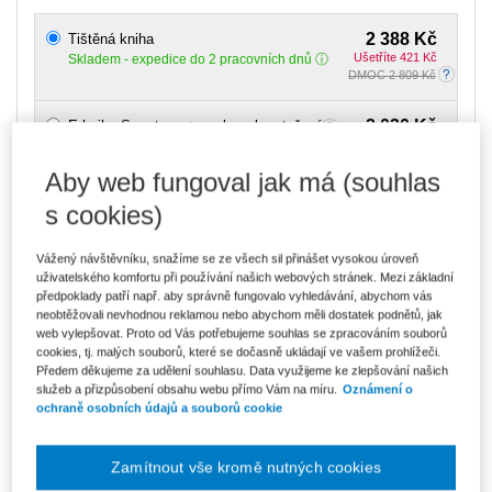
2 388 Kč
Tištěná kniha
Ušetříte 421 Kč
Skladem
- expedice do 2 pracovních dnů
DMOC 2 809 Kč
2 030 Kč
E-kniha Smarteca + soubory ke stažení
V prodeji - ihned k dispozici
Co je Smarteca?
Aby web fungoval jak má (souhlas
Kde najdu soubory e-knih?
s cookies)
3 403 Kč
Balíček - Tištěná kniha + E-kniha
Vážený návštěvníku, snažíme se ze všech sil přinášet vysokou úroveň
Smarteca + soubory ke stažení
Ušetříte 1 794 Kč
uživatelského komfortu při používání našich webových stránek. Mezi základní
DMOC 5 197 Kč
Skladem
- expedice do 2 pracovních dnů
předpoklady patří např. aby správně fungovalo vyhledávání, abychom vás
Co je Smarteca?
neobtěžovali nevhodnou reklamou nebo abychom měli dostatek podnětů, jak
web vylepšovat. Proto od Vás potřebujeme souhlas se zpracováním souborů
cookies, tj. malých souborů, které se dočasně ukládají ve vašem prohlížeči.
Upozorňujeme, že v období od 1.8. do 21.8. z technických
Předem děkujeme za udělení souhlasu. Data využijeme ke zlepšování našich
důvodů nemůžeme vystavovat daňové doklady. Budou vám
služeb a přizpůsobení obsahu webu přímo Vám na míru.
Oznámení o
zaslány dodatečně e-mailem.
ochraně osobních údajů a souborů cookie
ks
Vložit do košíku
Zamítnout vše kromě nutných cookies
Ceny jsou včetně DPH