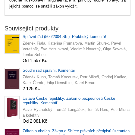
obecně lidskoprávní argumentace a principy dobré správy, za
jejichž pomoci se snažili zákon vyložit.
Související produkty
Správní řád (500/2004 Sb.). Praktický komentář
Zdeněk Fiala, Kateřina Frumarová, Martin Škurek, Pavel
Vetešník, Eva Horzinková, Vladimír Novotný, Olga Sovová,
Lenka Scheu
Od 1 597 Kč
Soudní řád správní. Komentář
Zdeněk Kühn, Tomáš Kocourek, Petr Mikeš, Ondřej Kadlec,
Karel Černín, Filip Dienstbier, Karel Beran
2 125 Kč
Ústava České republiky. Zákon o bezpečnosti České
republiky. Komentář
Pavel Rychetský, Tomáš Langášek, Tomáš Herc, Petr Mlsna
a kolektiv
Od 2 081 Kč
Zákon o obcích. Zákon o Sbírce právních předpisů územních