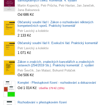
samosprávných celků. Komentář. 4. vydání
Martin Kopecký, Petr Průcha, Petr Havlan, Jan Janeček,
Jana Balounová
Od 686 Kč
Občanský soudní řád I. Zákon o rozhodování některých
kompetenčních sporů. Praktický komentář
Petr Lavický a kolektiv
2 133 Kč
Občanský soudní řád II. Exekuční řád. Praktický komentář
Petr Lavický a kolektiv
1 071 Kč
Zákon o znalcích, znaleckých kancelářích a znaleckých
ústavech (254/2019 Sb.). Praktický komentář. 2. vydání
Petr Ševčík, Jan Malast, Bohumil Poláček
Od 506 Kč
Připravujeme
Komplet - Přestupkové řízení - rozhodování a dokazování
Od 1 014 Kč
Ušetříte 179 Kč
(15%)
Rozhodování v přestupkovém řízení