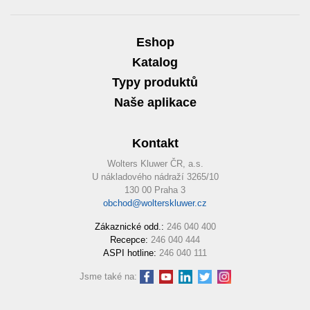
Eshop
Katalog
Typy produktů
Naše aplikace
Kontakt
Wolters Kluwer ČR, a.s.
U nákladového nádraží 3265/10
130 00 Praha 3
obchod@wolterskluwer.cz
Zákaznické odd.:
246 040 400
Recepce:
246 040 444
ASPI hotline:
246 040 111
Jsme také na: