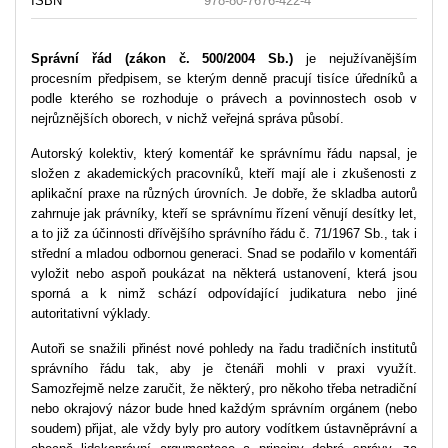
ISBN
978-80-7676-422-4
Správní řád (zákon č. 500/2004 Sb.)
je nejužívanějším
procesním předpisem, se kterým denně pracují tisíce úředníků a
podle kterého se rozhoduje o právech a povinnostech osob v
nejrůznějších oborech, v nichž veřejná správa působí.
Autorský kolektiv, který komentář ke správnímu řádu napsal, je
složen z akademických pracovníků, kteří mají ale i zkušenosti z
aplikační praxe na různých úrovních. Je dobře, že skladba autorů
zahrnuje jak právníky, kteří se správnímu řízení věnují desítky let,
a to již za účinnosti dřívějšího správního řádu č. 71/1967 Sb., tak i
střední a mladou odbornou generaci. Snad se podařilo v komentáři
vyložit nebo aspoň poukázat na některá ustanovení, která jsou
sporná a k nimž schází odpovídající judikatura nebo jiné
autoritativní výklady.
Autoři se snažili přinést nové pohledy na řadu tradičních institutů
správního řádu tak, aby je čtenáři mohli v praxi využít.
Samozřejmě nelze zaručit, že některý, pro někoho třeba netradiční
nebo okrajový názor bude hned každým správním orgánem (nebo
soudem) přijat, ale vždy byly pro autory vodítkem ústavněprávní a