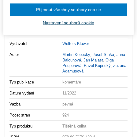
Ke stažení
Přijmout všechny soubory cookie
Spravni_rad_komentar_OBSAH
Nastavení souborů cookie
Spravni_rad_komentar_UKAZKA
Vydavatel
Wolters Kluwer
Autor
Martin Kopecký
,
Josef Staša
,
Jana
Balounová
,
Jan Malast
,
Olga
Pouperová
,
Pavel Kopecký
,
Zuzana
Adamusová
Typ publikace
komentáře
Datum vydání
11/2022
Vazba
pevná
Počet stran
924
Typ produktu
Tištěná kniha