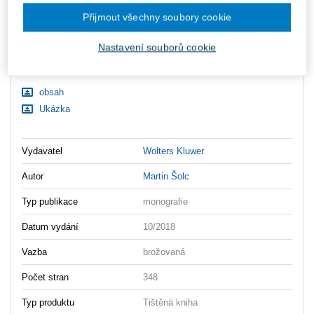
ks
Vložit do košíku
Přijmout všechny soubory cookie
Nastavení souborů cookie
Ceny jsou včetně DPH
Ke stažení
obsah
Ukázka
Vydavatel
Wolters Kluwer
Autor
Martin Šolc
Typ publikace
monografie
Datum vydání
10/2018
Vazba
brožovaná
Počet stran
348
Typ produktu
Tištěná kniha