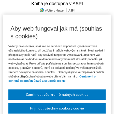
Kniha je dostupná v ASPI
Aby web fungoval jak má (souhlas
203 Kč
E-kniha Smarteca + soubory ke stažení
V prodeji - ihned k dispozici
s cookies)
Co je Smarteca?
Kde najdu soubory e-knih?
Vážený návštěvníku, snažíme se ze všech sil přinášet vysokou úroveň
uživatelského komfortu při používání našich webových stránek. Mezi základní
předpoklady patří např. aby správně fungovalo vyhledávání, abychom vás
Upozorňujeme, že v období od 1.8. do 21.8. z technických
neobtěžovali nevhodnou reklamou nebo abychom měli dostatek podnětů, jak
důvodů nemůžeme vystavovat daňové doklady. Budou vám
web vylepšovat. Proto od Vás potřebujeme souhlas se zpracováním souborů
zaslány dodatečně e-mailem.
cookies, tj. malých souborů, které se dočasně ukládají ve vašem prohlížeči.
Předem děkujeme za udělení souhlasu. Data využijeme ke zlepšování našich
ks
Vložit do košíku
služeb a přizpůsobení obsahu webu přímo Vám na míru.
Oznámení o
ochraně osobních údajů a souborů cookie
Ceny jsou včetně DPH
Ke stažení
Zamítnout vše kromě nutných cookies
Rekognice_Obsah
Přijmout všechny soubory cookie
Rekognice_Ukazka