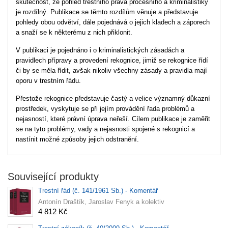
skutečnost, že pohled trestního práva procesního a kriminalistiky
je rozdílný. Publikace se těmto rozdílům věnuje a představuje
pohledy obou odvětví, dále pojednává o jejich kladech a záporech
a snaží se k některému z nich přiklonit.
V publikaci je pojednáno i o kriminalistických zásadách a
pravidlech přípravy a provedení rekognice, jimiž se rekognice řídí
či by se měla řídit, avšak nikoliv všechny zásady a pravidla mají
oporu v trestním řádu.
Přestože rekognice představuje častý a velice významný důkazní
prostředek, vyskytuje se při jejím provádění řada problémů a
nejasností, které právní úprava neřeší. Cílem publikace je zaměřit
se na tyto problémy, vady a nejasnosti spojené s rekognicí a
nastínit možné způsoby jejich odstranění.
Související produkty
Trestní řád (č. 141/1961 Sb.) - Komentář
Antonín Draštík, Jaroslav Fenyk a kolektiv
4 812 Kč