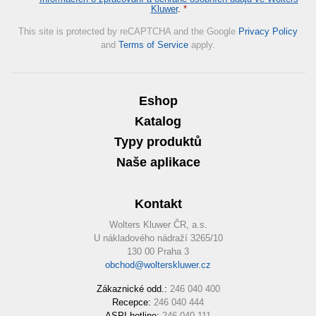
Kluwer
.
*
This site is protected by reCAPTCHA and the Google
Privacy Policy
and
Terms of Service
apply.
Eshop
Katalog
Typy produktů
Naše aplikace
Kontakt
Wolters Kluwer ČR, a.s.
U nákladového nádraží 3265/10
130 00 Praha 3
obchod@wolterskluwer.cz
Zákaznické odd.:
246 040 400
Recepce:
246 040 444
ASPI hotline:
246 040 111