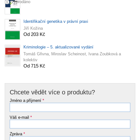
Vyprodáno
Identifikační genetika v právní praxi
Jiří Kožina
Od 203 Kč
Kriminologie – 5. aktualizované vydání
Tomáš Gřivna, Miroslav Scheinost, Ivana Zoubková a
kolektiv
Od 715 Kč
Chcete vědět více o produktu?
Jméno a příjmení
*
Váš e-mail
*
Zpráva
*