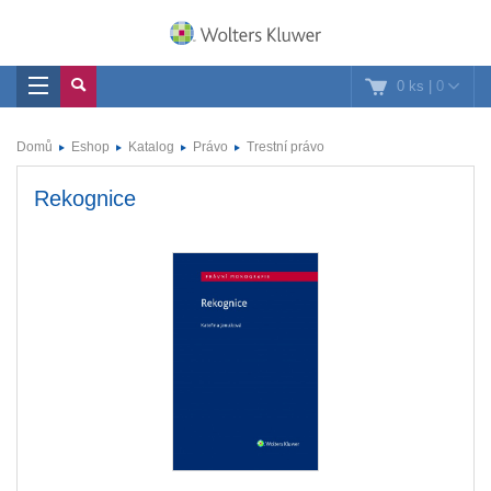
0 ks
|
0
Domů
Eshop
Katalog
Právo
Trestní právo
Rekognice