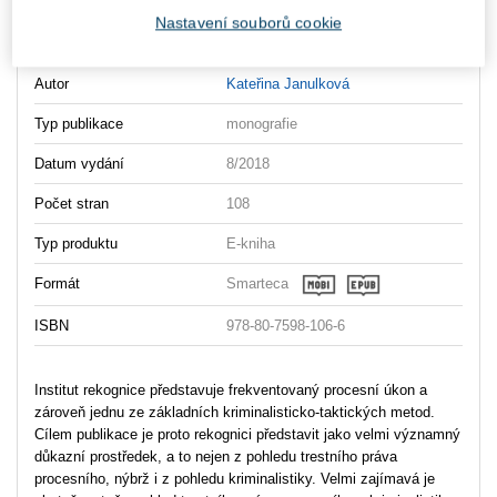
Nastavení souborů cookie
Vydavatel
Wolters Kluwer
Autor
Kateřina Janulková
Typ publikace
monografie
Datum vydání
8/2018
Počet stran
108
Typ produktu
E-kniha
Formát
Smarteca
ISBN
978-80-7598-106-6
Institut rekognice představuje frekventovaný procesní úkon a
zároveň jednu ze základních kriminalisticko-taktických metod.
Cílem publikace je proto rekognici představit jako velmi významný
důkazní prostředek, a to nejen z pohledu trestního práva
procesního, nýbrž i z pohledu kriminalistiky. Velmi zajímavá je