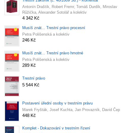
Trestní zákoník (č. 40/2009 Sb.) - Komentář
Antonín Draštík, Robert Fremr, Tomáš Durdík, Miroslav
Růžička, Alexander Sotolář a kolektiv
4 342 Kč
Musíš znát... Trestní právo procesní
Petra Polišenská a kolektiv
246 Kč
Musíš znát... Trestní právo hmotné
Petra Polišenská a kolektiv
289 Kč
Trestní právo
5 544 Kč
Postavení úřední osoby v trestním právu
Marek Fryšták, Josef Kuchta, Jan Provazník, David Čep
448 Kč
Komplet - Dokazování v trestním řízení