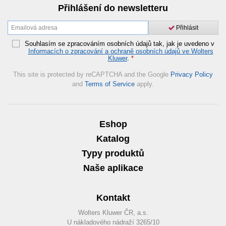
Přihlášení do newsletteru
Přihlásit
Souhlasím se zpracováním osobních údajů tak, jak je uvedeno v
Informacích o zpracování a ochraně osobních údajů ve Wolters
Kluwer
.
*
This site is protected by reCAPTCHA and the Google
Privacy Policy
and
Terms of Service
apply.
Eshop
Katalog
Typy produktů
Naše aplikace
Kontakt
Wolters Kluwer ČR, a.s.
U nákladového nádraží 3265/10