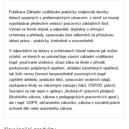
Publikace
Základní vzdělávání prakticky
zodpovídá desítky
dotazů spojených s problematickými situacemi, s nimiž se musejí
vypořádávat především vedoucí pracovníci základních škol.
Výklad ve formě otázek a odpovědí, doplněný o shrnující
schémata a přehledy, zpracovalo šest odborníků na příslušnou
oblast práva – prakticky, konkrétně a srozumitelně.
V odpovědích na dotazy a schématech čtenář nalezne jak rozbor
vztahů, ve kterých se uskutečňuje vlastní základní vzdělávání
(např. používané učebnice, účast žáka na škole v přírodě,
poskytování podpůrných opatření, ukládání kázeňských opatření),
tak širší rovinu činností bezprostředně souvisejících (např.
zajištění dohledu, podávání léků, zpracování osobních údajů,
spolupráce školy se zákonnými zástupci žáků, OSPOD, policií).
Seznámí se tak nejen s aplikací „školských“ právních předpisů
(školského zákona, zákona o pedagogických pracovnících apod.),
ale i např. GDPR, občanského zákoníku, zákona o sociálně-právní
ochraně dětí nebo autorského zákona.