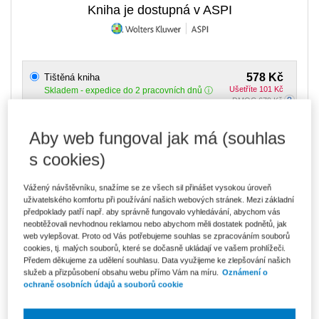
Kniha je dostupná v ASPI
578 Kč
Tištěná kniha
Ušetříte 101 Kč
Skladem
- expedice do 2 pracovních dnů
DMOC 679 Kč
492 Kč
E-kniha Smarteca
Aby web fungoval jak má (souhlas
V prodeji - ihned k dispozici
s cookies)
Co je Smarteca?
Vážený návštěvníku, snažíme se ze všech sil přinášet vysokou úroveň
824 Kč
Balíček - Tištěná kniha + E-kniha
uživatelského komfortu při používání našich webových stránek. Mezi základní
Smarteca
Ušetříte 433 Kč
předpoklady patří např. aby správně fungovalo vyhledávání, abychom vás
DMOC 1 257 Kč
Skladem
- expedice do 2 pracovních dnů
neobtěžovali nevhodnou reklamou nebo abychom měli dostatek podnětů, jak
Co je Smarteca?
web vylepšovat. Proto od Vás potřebujeme souhlas se zpracováním souborů
cookies, tj. malých souborů, které se dočasně ukládají ve vašem prohlížeči.
Upozorňujeme, že v období od 1.8. do 21.8. z technických
Předem děkujeme za udělení souhlasu. Data využijeme ke zlepšování našich
důvodů nemůžeme vystavovat daňové doklady. Budou vám
služeb a přizpůsobení obsahu webu přímo Vám na míru.
Oznámení o
zaslány dodatečně e-mailem.
ochraně osobních údajů a souborů cookie
ks
Vložit do košíku