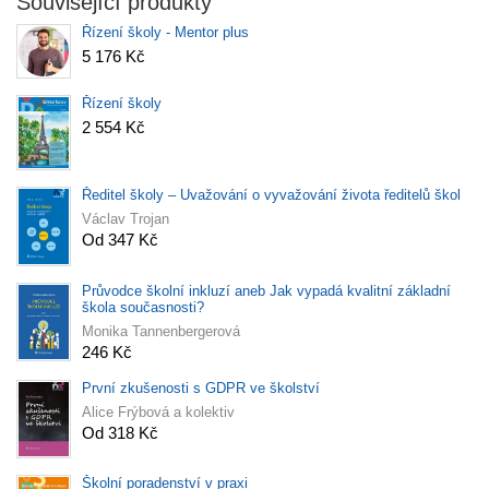
Související produkty
Řízení školy - Mentor plus
5 176 Kč
Řízení školy
2 554 Kč
Ředitel školy – Uvažování o vyvažování života ředitelů škol
Václav Trojan
Od 347 Kč
Průvodce školní inkluzí aneb Jak vypadá kvalitní základní
škola současnosti?
Monika Tannenbergerová
246 Kč
První zkušenosti s GDPR ve školství
Alice Frýbová a kolektiv
Od 318 Kč
Školní poradenství v praxi