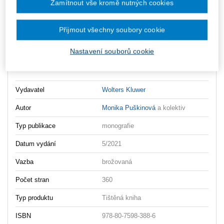
Zamítnout vše kromě nutných cookies
Ceny jsou včetně DPH
Ke stažení
Přijmout všechny soubory cookie
Zakladni_vzdelavani_prakticky_UKAZKA
Nastavení souborů cookie
Zakladni_vzdelavani_prakticky_OBSAH
Vydavatel
Wolters Kluwer
Autor
Monika Puškinová
a kolektiv
Typ publikace
monografie
Datum vydání
5/2021
Vazba
brožovaná
Počet stran
360
Typ produktu
Tištěná kniha
ISBN
978-80-7598-388-6