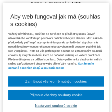
Kniha je dostupná v ASPI
Aby web fungoval jak má (souhlas
s cookies)
542 Kč
E-kniha Smarteca + soubory ke stažení
V prodeji - ihned k dispozici
Vážený návštěvníku, snažíme se ze všech sil přinášet vysokou úroveň
Co je Smarteca?
uživatelského komfortu při používání našich webových stránek. Mezi základní
Kde najdu soubory e-knih?
předpoklady patří např. aby správně fungovalo vyhledávání, abychom vás
neobtěžovali nevhodnou reklamou nebo abychom měli dostatek podnětů, jak
web vylepšovat. Proto od Vás potřebujeme souhlas se zpracováním souborů
cookies, tj. malých souborů, které se dočasně ukládají ve vašem prohlížeči.
Upozorňujeme, že v období od 1.8. do 21.8. z technických
Předem děkujeme za udělení souhlasu. Data využijeme ke zlepšování našich
důvodů nemůžeme vystavovat daňové doklady. Budou vám
zaslány dodatečně e-mailem.
služeb a přizpůsobení obsahu webu přímo Vám na míru.
Oznámení o
ochraně osobních údajů a souborů cookie
ks
Vložit do košíku
Zamítnout vše kromě nutných cookies
Ceny jsou včetně DPH
Ke stažení
Přijmout všechny soubory cookie
Soudni_dohled_Obsah
Nastavení souborů cookie
Soudni_dohled_Ukazka