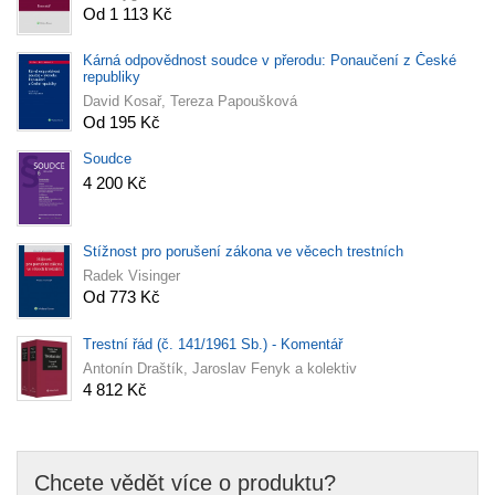
Od 1 113 Kč
Kárná odpovědnost soudce v přerodu: Ponaučení z České
republiky
David Kosař, Tereza Papoušková
Od 195 Kč
Soudce
4 200 Kč
Stížnost pro porušení zákona ve věcech trestních
Radek Visinger
Od 773 Kč
Trestní řád (č. 141/1961 Sb.) - Komentář
Antonín Draštík, Jaroslav Fenyk a kolektiv
4 812 Kč
Chcete vědět více o produktu?