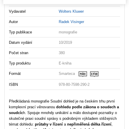
Vydavatel
Wolters Kluwer
Autor
Radek Visinger
Typ publikace
monografie
Datum vydání
10/2019
Počet stran
380
Typ produktu
E-kniha
Formát
Smarteca
ISBN
978-80-7598-290-2
Předkládaná monografie Soudní dohled je na českém trhu první
komplexní prací věnovanou
dohledu podle zákona o soudech a
soudcíc
h. Spojuje mnohdy unikátní a málo dostupné poznatky o
skutečné praxi soudní správy s podrobným výkladem stěžejních
témat dohledu:
průtahy v řízení
a
nepřiměřená délka řízení
,