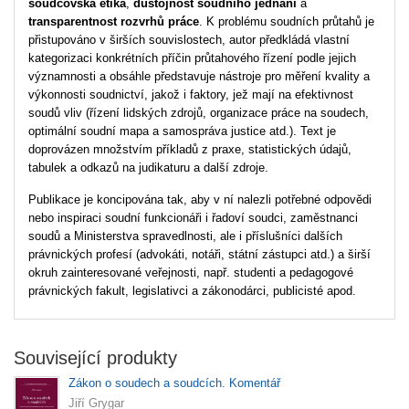
soudcovská etika
,
důstojnost soudního jednání
a
transparentnost rozvrhů práce
. K problému soudních průtahů je
přistupováno v širších souvislostech, autor předkládá vlastní
kategorizaci konkrétních příčin průtahového řízení podle jejich
významnosti a obsáhle představuje nástroje pro měření kvality a
výkonnosti soudnictví, jakož i faktory, jež mají na efektivnost
soudů vliv (řízení lidských zdrojů, organizace práce na soudech,
optimální soudní mapa a samospráva justice atd.). Text je
doprovázen množstvím příkladů z praxe, statistických údajů,
tabulek a odkazů na judikaturu a další zdroje.
Publikace je koncipována tak, aby v ní nalezli potřebné odpovědi
nebo inspiraci soudní funkcionáři i řadoví soudci, zaměstnanci
soudů a Ministerstva spravedlnosti, ale i příslušníci dalších
právnických profesí (advokáti, notáři, státní zástupci atd.) a širší
okruh zainteresované veřejnosti, např. studenti a pedagogové
právnických fakult, legislativci a zákonodárci, publicisté apod.
Související produkty
Zákon o soudech a soudcích. Komentář
Jiří Grygar