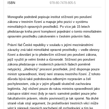
ISBN
978-80-7478-805-5
Monografie podrobně popisuje institut stížnosti pro porušení
zákona v trestním řízení a mapuje jeho pozici v systému
mimořádných opravných prostředků. Po více jak 15 letech
představuje kniha první komplexní pojednání o tomto mimořádném
opravném prostředku zakotveném v českém právním řádu.
Právní řád České republiky v souladu s jejími mezinárodními
závazky zná také mimořádné opravné prostředky – vedle obnovy
řízení a dovolání je to především stížnost pro porušení zákona,
jejíž využití je velmi široké a různorodé. Stížnost pro porušení
zákona představuje v moderních právních řádech poměrně
netypický, „úřednický“ procesní prostředek, jímž disponuje pouze
ministr spravedlnosti, který není stranou trestního řízení. Z tohoto
důvodu bývá také podrobována odborným rozpravám a čelí
pochybnostem, zda je v jejím případě skutečně zachována
legitimita. Její vložení pouze do rukou ministra spravedlnosti jako
zástupce státní moci (kdy je navíc samotné podání pouze jeho
fakultativním právem, nikoliv povinností) je tak sporné. Na druhé
straně však stojí argument, že prošetřování trestních věcí může
vést k nápravě zjevných pochybení při rozhodování a tím ke