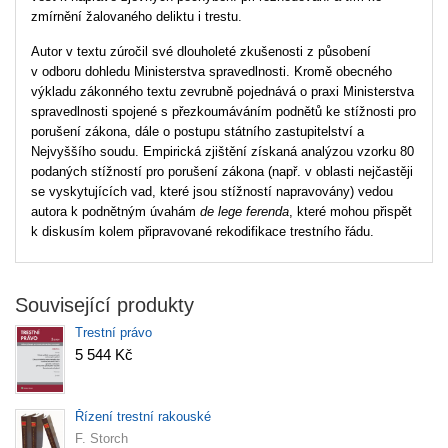
zmírnění žalovaného deliktu i trestu.
Autor v textu zúročil své dlouholeté zkušenosti z působení
v odboru dohledu Ministerstva spravedlnosti. Kromě obecného
výkladu zákonného textu zevrubně pojednává o praxi Ministerstva
spravedlnosti spojené s přezkoumáváním podnětů ke stížnosti pro
porušení zákona, dále o postupu státního zastupitelství a
Nejvyššího soudu. Empirická zjištění získaná analýzou vzorku 80
podaných stížností pro porušení zákona (např. v oblasti nejčastěji
se vyskytujících vad, které jsou stížností napravovány) vedou
autora k podnětným úvahám
de lege ferenda
, které mohou přispět
k diskusím kolem připravované rekodifikace trestního řádu.
Související produkty
Trestní právo
5 544 Kč
Řízení trestní rakouské
F. Storch