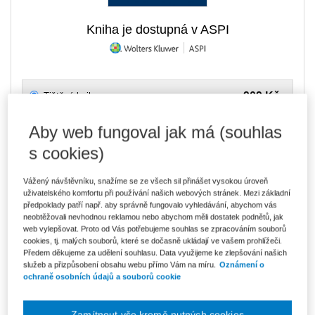
Kniha je dostupná v ASPI
909 Kč
Tištěná kniha
Ušetříte 160 Kč
Skladem
- expedice do 2 pracovních dnů
DMOC 1 069 Kč
Aby web fungoval jak má (souhlas
s cookies)
773 Kč
E-kniha Smarteca
V prodeji - ihned k dispozici
Co je Smarteca?
Vážený návštěvníku, snažíme se ze všech sil přinášet vysokou úroveň
uživatelského komfortu při používání našich webových stránek. Mezi základní
předpoklady patří např. aby správně fungovalo vyhledávání, abychom vás
1 296 Kč
Balíček - Tištěná kniha + E-kniha
neobtěžovali nevhodnou reklamou nebo abychom měli dostatek podnětů, jak
Smarteca
Ušetříte 682 Kč
web vylepšovat. Proto od Vás potřebujeme souhlas se zpracováním souborů
DMOC 1 978 Kč
Skladem
- expedice do 2 pracovních dnů
cookies, tj. malých souborů, které se dočasně ukládají ve vašem prohlížeči.
Co je Smarteca?
Předem děkujeme za udělení souhlasu. Data využijeme ke zlepšování našich
služeb a přizpůsobení obsahu webu přímo Vám na míru.
Oznámení o
Upozorňujeme, že v období od 1.8. do 21.8. z technických
ochraně osobních údajů a souborů cookie
důvodů nemůžeme vystavovat daňové doklady. Budou vám
zaslány dodatečně e-mailem.
Zamítnout vše kromě nutných cookies