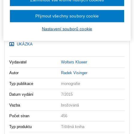
ks
Vložit do košíku
Přijmout všechny soubory cookie
Ceny jsou včetně DPH
Ke stažení
Nastavení souborů cookie
OBSAH
UKÁZKA
Vydavatel
Wolters Kluwer
Autor
Radek Visinger
Typ publikace
monografie
Datum vydání
7/2015
Vazba
brožovaná
Počet stran
456
Typ produktu
Tištěná kniha