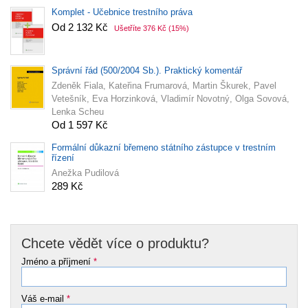
Komplet - Učebnice trestního práva
Od 2 132 Kč
Ušetříte 376 Kč
(15%)
Správní řád (500/2004 Sb.). Praktický komentář
Zdeněk Fiala, Kateřina Frumarová, Martin Škurek, Pavel
Vetešník, Eva Horzinková, Vladimír Novotný, Olga Sovová,
Lenka Scheu
Od 1 597 Kč
Formální důkazní břemeno státního zástupce v trestním
řízení
Anežka Pudilová
289 Kč
Chcete vědět více o produktu?
Jméno a příjmení
*
Váš e-mail
*