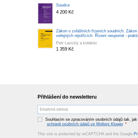
Soudce
4 200 Kč
Zákon o zvláštních řízeních soudních. Zákon
veřejných rejstřících. Řízení nesporné - prakt
komentář
Petr Lavický a kolektiv
1 359 Kč
Přihlášení do newsletteru
Souhlasím se zpracováním osobních údajů tak, jak
ochraně osobních údajů ve Wolters Kluwer
.
*
This site is protected by reCAPTCHA and the Google
Pr