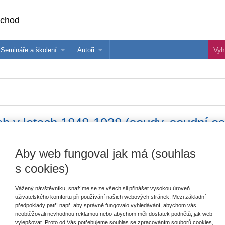
bchod
Semináře a školení
Autoři
 e-knihy?
Semináře a konference
Více o autorech Wolters Kluwer
hu
Školení ASPI, Libra a Praetor
PublishOne
nihu
ch v letech 1848-1938 (soudy, soudní o
Aby web fungoval jak má (souhlas
Vydavatel
Wolters Kluwer
V
s cookies)
Autor
Michal Princ
C
Typ publikace
monografie
Vážený návštěvníku, snažíme se ze všech sil přinášet vysokou úroveň
uživatelského komfortu při používání našich webových stránek. Mezi základní
Datum vydání
6/2015
předpoklady patří např. aby správně fungovalo vyhledávání, abychom vás
neobtěžovali nevhodnou reklamou nebo abychom měli dostatek podnětů, jak web
vylepšovat. Proto od Vás potřebujeme souhlas se zpracováním souborů cookies,
Počet stran
344