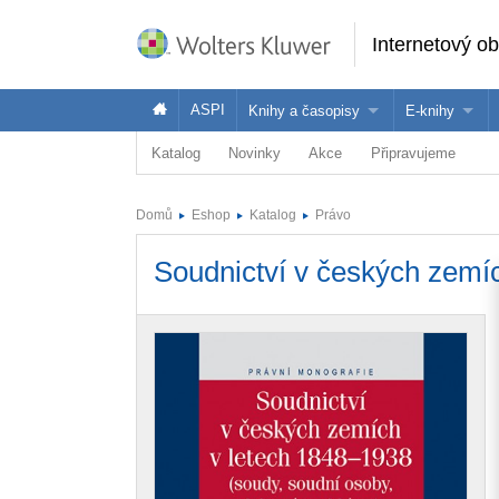
Internetový o
ASPI
Knihy a časopisy
E-knihy
Katalog
Novinky
Akce
Připravujeme
Knihy
Jak na naše
Časopisy
Koupit e-kni
Domů
Eshop
Katalog
Právo
Půjčit si e-k
Soudnictví v českých zemí