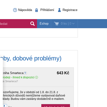
Nápověda
Přihlášení
Registrace
0 ks
|
0
Eshop
soby, dobové problémy)
643 Kč
E-kniha Smarteca
 prodeji - ihned k dispozici
o je Smarteca?
Upozorňujeme, že v období od 1.8. do 21.8. z
technických důvodů nemůžeme vystavovat daňové
doklady. Budou vám zaslány dodatečně e-mailem.