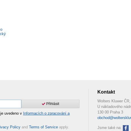
 o
ický
Kontakt
Wolters Kluwer ČR, 
Přihlásit
U nákladového nádr
130 00 Praha 3
 je uvedeno v
Informacích o zpracování a
obchod@woltersklu
ivacy Policy
and
Terms of Service
apply.
Jsme také na: