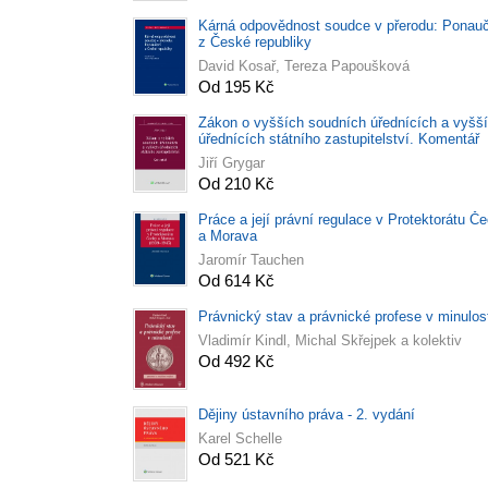
Kárná odpovědnost soudce v přerodu: Ponau
z České republiky
David Kosař, Tereza Papoušková
Od 195 Kč
Zákon o vyšších soudních úřednících a vyšš
úřednících státního zastupitelství. Komentář
Jiří Grygar
Od 210 Kč
Práce a její právní regulace v Protektorátu Č
a Morava
Jaromír Tauchen
Od 614 Kč
Právnický stav a právnické profese v minulos
Vladimír Kindl, Michal Skřejpek a kolektiv
Od 492 Kč
Dějiny ústavního práva - 2. vydání
Karel Schelle
Od 521 Kč