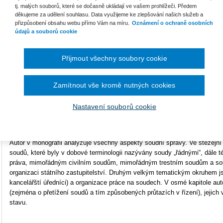
tj. malých souborů, které se dočasně ukládají ve vašem prohlížeči. Předem
děkujeme za udělení souhlasu. Data využijeme ke zlepšování našich služeb a
Typ produktu
E-kniha
přizpůsobení obsahu webu přímo Vám na míru.
Oznámení o ochraně osobních
údajů a souborů cookie
Formát
Smarteca
ISBN
978-80-7478-798-0
Přijmout všechny soubory cookie
Zamítnout vše kromě nutných cookies
Historické kořeny, z nichž vyrůstá současný model výkonu soudní moci v
následujícím po roce 1848. Revoluční rok 1848, který přinesl zrušení v
zavedení soustavy obecných soudů, představuje pro vývoj organizace s
Nastavení souborů cookie
nová soustava začala fakticky působit až v polovině roku 1850. Do konce
organizace a správy soudnictví, na které navazujeme dodnes.
Autor v monografii analyzuje všechny aspekty soudní správy. Ve stěžejn
soudů, které byly v dobové terminologii nazývány soudy „řádnými“, dále
práva, mimořádným civilním soudům, mimořádným trestním soudům a sou
organizaci státního zastupitelství. Druhým velkým tematickým okruhem js
kancelářští úředníci) a organizace práce na soudech. V osmé kapitole a
(zejména o přetížení soudů a tím způsobených průtazích v řízení), jejich 
stavu.