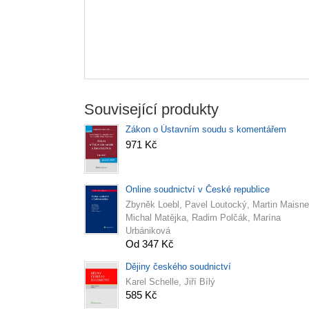
Související produkty
Zákon o Ústavním soudu s komentářem
971 Kč
Online soudnictví v České republice
Zbyněk Loebl, Pavel Loutocký, Martin Maisne
Michal Matějka, Radim Polčák, Marína
Urbániková
Od 347 Kč
Dějiny českého soudnictví
Karel Schelle, Jiří Bílý
585 Kč