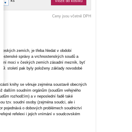
ks
Vložit do košíku
Ceny jsou včetně DPH
 českých zemích, je třeba hledat v období
rchnostenské správy a vrchnostenských soudů a
oudní moci v českých zemích zásadní mezník, byť
 19. století pak byly položeny základy novodobé
í části knihy se věnuje zejména soustavě obecných
 též dalším soudním orgánům (soudům veřejného
dům rozhodčím) a v neposlední řadě také
ou tzv. soudní osoby (zejména soudci, ale i
utor pojednává o dobových problémech soudnictví
veřejné refelexi i jejich vnímání v soudcovském