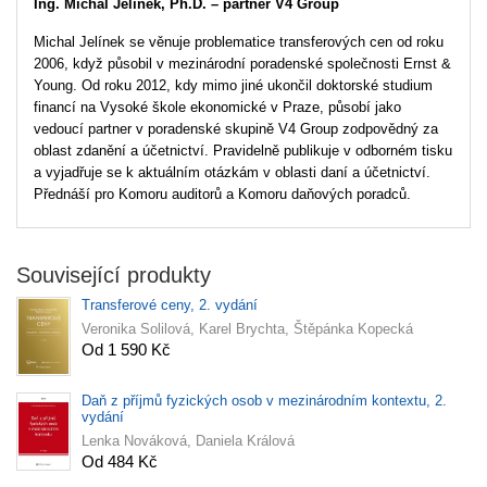
Ing. Michal Jelínek, Ph.D. – partner V4 Group
Michal Jelínek se věnuje problematice transferových cen od roku
2006, když působil v mezinárodní poradenské společnosti Ernst &
Young. Od roku 2012, kdy mimo jiné ukončil doktorské studium
financí na Vysoké škole ekonomické v Praze, působí jako
vedoucí partner v poradenské skupině V4 Group zodpovědný za
oblast zdanění a účetnictví. Pravidelně publikuje v odborném tisku
a vyjadřuje se k aktuálním otázkám v oblasti daní a účetnictví.
Přednáší pro Komoru auditorů a Komoru daňových poradců.
Související produkty
Transferové ceny, 2. vydání
Veronika Solilová, Karel Brychta, Štěpánka Kopecká
Od 1 590 Kč
Daň z příjmů fyzických osob v mezinárodním kontextu, 2.
vydání
Lenka Nováková, Daniela Králová
Od 484 Kč