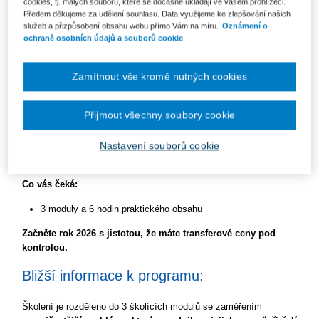
cookies, tj. malých souborů, které se dočasně ukládají ve vašem prohlížeči.
Obchodování ve skupině přináší řadu výzev, které nelze řešit jen
Předem děkujeme za udělení souhlasu. Data využijeme ke zlepšování našich
podle učebnic. Tato
unikátní školicí série je navržena pro
služeb a přizpůsobení obsahu webu přímo Vám na míru.
Oznámení o
finanční ředitele, jednatele a další profesionály,
kteří se denně
ochraně osobních údajů a souborů cookie
potýkají s nastavením cen mezi spojenými osobami a přípravou
dokumentace.
Zamítnout vše kromě nutných cookies
Během tří prakticky zaměřených modulů se pod vedením
Michala
Jelínka
(V4 Group) zaměříme na nejčastější problémy, se kterými
Přijmout všechny soubory cookie
se firmy potýkají –
od kalkulace cen přes specifika
skupinových transakcí až po přípravu na daňovou
kontrolu.
Bez zbytečné teorie,
zato s konkrétními doporučeními
Nastavení souborů cookie
a příklady z praxe.
Co vás čeká:
3 moduly a 6 hodin praktického obsahu
Začněte rok 2026 s jistotou, že máte transferové ceny pod
kontrolou.
Bližší informace k programu:
Školení je rozděleno do 3 školících modulů se zaměřením