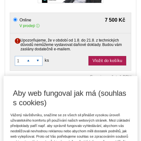
7 500 Kč
Online
V prodeji
Upozorňujeme, že v období od 1.8. do 21.8. z technických
důvodů nemůžeme vystavovat daňové doklady. Budou vám
zaslány dodatečně e-mailem.
ks
Vložit do košíku
Ceny jsou včetně DPH
Typ produktu
Online
Aby web fungoval jak má (souhlas
s cookies)
Záznam 3 webinářů, které se konaly 21. 1., 28. 1. a 4. 2. 2026
Vážený návštěvníku, snažíme se ze všech sil přinášet vysokou úroveň
Intenzivní školicí série s Michalem
uživatelského komfortu při používání našich webových stránek. Mezi základní
předpoklady patří např. aby správně fungovalo vyhledávání, abychom vás
Jelínkem
neobtěžovali nevhodnou reklamou nebo abychom měli dostatek podnětů, jak
web vylepšovat. Proto od Vás potřebujeme souhlas se zpracováním souborů