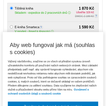
1 870 Kč
Tištěná kniha
Ušetříte 329 Kč
Skladem
- expedice do 2 pracovních dnů
DMOC 2 199 Kč
1 590 Kč
E-kniha Smarteca
V prodeji - ihned k dispozici
Co je Smarteca?
Aby web fungoval jak má (souhlas
2 665 Kč
Balíček - Tištěná kniha + E-kniha
Smarteca
Ušetříte 1 404 Kč
s cookies)
DMOC 4 069 Kč
Skladem
- expedice do 2 pracovních dnů
Co je Smarteca?
Vážený návštěvníku, snažíme se ze všech sil přinášet vysokou úroveň
uživatelského komfortu při používání našich webových stránek. Mezi základní
Upozorňujeme, že v období od 1.8. do 21.8. z technických
předpoklady patří např. aby správně fungovalo vyhledávání, abychom vás
důvodů nemůžeme vystavovat daňové doklady. Budou vám
neobtěžovali nevhodnou reklamou nebo abychom měli dostatek podnětů, jak
zaslány dodatečně e-mailem.
web vylepšovat. Proto od Vás potřebujeme souhlas se zpracováním souborů
cookies, tj. malých souborů, které se dočasně ukládají ve vašem prohlížeči.
ks
Vložit do košíku
Předem děkujeme za udělení souhlasu. Data využijeme ke zlepšování našich
služeb a přizpůsobení obsahu webu přímo Vám na míru.
Oznámení o
ochraně osobních údajů a souborů cookie
Ceny jsou včetně DPH
Ke stažení