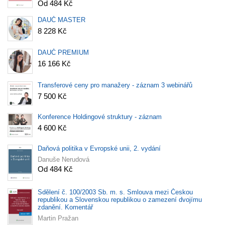
Od 484 Kč
DAUČ MASTER
8 228 Kč
DAUČ PREMIUM
16 166 Kč
Transferové ceny pro manažery - záznam 3 webinářů
7 500 Kč
Konference Holdingové struktury - záznam
4 600 Kč
Daňová politika v Evropské unii, 2. vydání
Danuše Nerudová
Od 484 Kč
Sdělení č. 100/2003 Sb. m. s. Smlouva mezi Českou
republikou a Slovenskou republikou o zamezení dvojímu
zdanění. Komentář
Martin Pražan