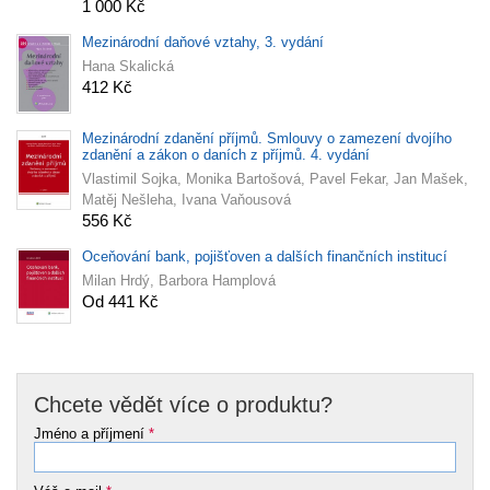
1 000 Kč
Mezinárodní daňové vztahy, 3. vydání
Hana Skalická
412 Kč
Mezinárodní zdanění příjmů. Smlouvy o zamezení dvojího
zdanění a zákon o daních z příjmů. 4. vydání
Vlastimil Sojka, Monika Bartošová, Pavel Fekar, Jan Mašek,
Matěj Nešleha, Ivana Vaňousová
556 Kč
Oceňování bank, pojišťoven a dalších finančních institucí
Milan Hrdý, Barbora Hamplová
Od 441 Kč
Chcete vědět více o produktu?
Jméno a příjmení
*