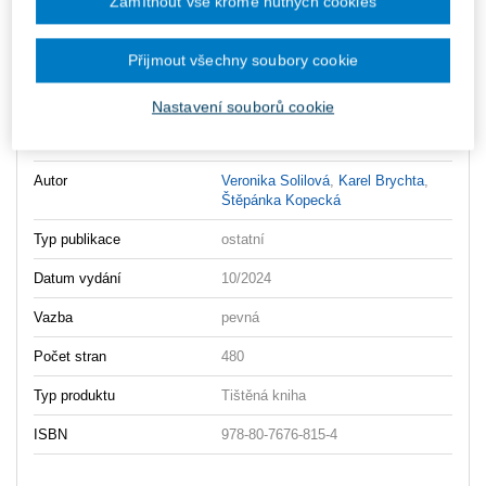
Zamítnout vše kromě nutných cookies
Transferove ceny - OBSAH
Transferove ceny - O AUTORECH
Přijmout všechny soubory cookie
Transferove ceny - UKAZKA
Nastavení souborů cookie
Vydavatel
Wolters Kluwer
Autor
Veronika Solilová
,
Karel Brychta
,
Štěpánka Kopecká
Typ publikace
ostatní
Datum vydání
10/2024
Vazba
pevná
Počet stran
480
Typ produktu
Tištěná kniha
ISBN
978-80-7676-815-4