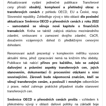
Aktualizované vydání jedinečné publikace
Transferové
ceny
přináší
obsáhlý
,
komplexní a přehledný obraz o
transferových cenách
z pohledu OECD, EU a České, resp.
Slovenské republiky. Zohledňuje vývoj v této oblasti
dle poslední
aktualizace Směrnice OECD o převodních cenách z roku 2022
– samostatně se věnuje nové kapitole o finančních
transakcích
. Kniha se taktéž zabývá otázkou mezinárodního
zdanění, smlouvami o zamezení dvojího zdanění, CbCR,
dosažením vzájemných dohod či předběžnými cenovými
dohodami.
Renomovaní autoři prezentují v komplexním měřítku vysoce
aktuální téma, jehož zpracování nemá na knižním trhu obdoby.
Publikace tak nabízí
přínos pro každého, kdo se zabývá
daňovými a právními aspekty transferových cen, jejich
stanovením, dokumentací či procesními otázkami s nimi
souvisejícími. Zároveň bude nápomocná znalcům, kteří se
věnují transferovým cenám, a poslouží i mnohým
odborníkům
z praxe, neboť zahrnuje praktické případové studie stanovení
transferových cen.
Směrnice OECD o převodních cenách prošla -
vzhledem k
překotnému vývoji v oblasti daňové politiky na základě boje