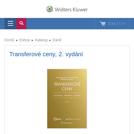
0 ks
|
0
Domů
Eshop
Katalog
Daně
Transferové ceny, 2. vydání