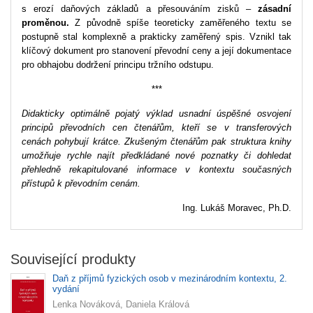
s erozí daňových základů a přesouváním zisků –
zásadní
proměnou.
Z původně spíše teoreticky zaměřeného textu se
postupně stal komplexně a prakticky zaměřený spis. Vznikl tak
klíčový dokument pro stanovení převodní ceny a její dokumentace
pro obhajobu dodržení principu tržního odstupu.
***
Didakticky optimálně pojatý výklad usnadní úspěšné osvojení
principů převodních cen čtenářům, kteří se v transferových
cenách pohybují krátce. Zkušeným čtenářům pak struktura knihy
umožňuje rychle najít předkládané nové poznatky či dohledat
přehledně rekapitulované informace v kontextu současných
přístupů k převodním cenám.
Ing. Lukáš Moravec, Ph.D.
Související produkty
Daň z příjmů fyzických osob v mezinárodním kontextu, 2.
vydání
Lenka Nováková, Daniela Králová