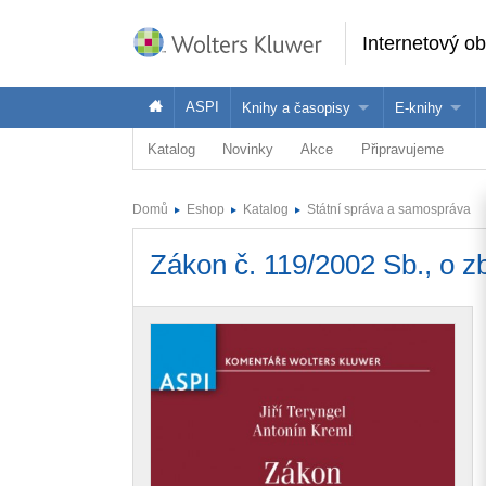
Internetový o
ASPI
Knihy a časopisy
E-knihy
Katalog
Novinky
Akce
Připravujeme
Knihy
Jak na naše
Časopisy
Koupit e-kni
Domů
Eshop
Katalog
Státní správa a samospráva
Půjčit si e-k
Zákon č. 119/2002 Sb., o z