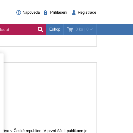
Nápověda
Přihlášení
Registrace
0 ks
|
0
Eshop
ráva v České republice. V první části publikace je