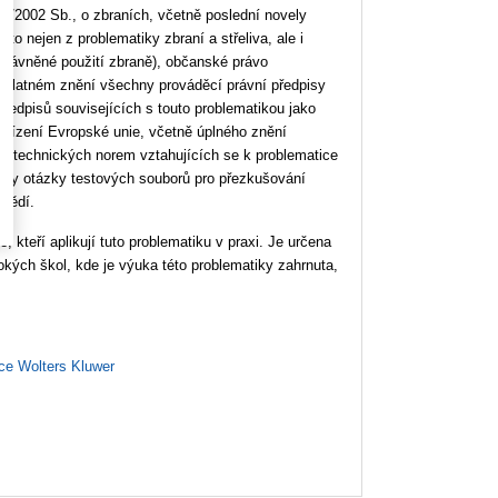
9/2002 Sb., o zbraních, včetně poslední novely
to nejen z problematiky zbraní a střeliva, ale i
 oprávněné použití zbraně), občanské právo
y v platném znění všechny prováděcí právní předpisy
předpisů souvisejících s touto problematikou jako
nařízení Evropské unie, včetně úplného znění
h technických norem vztahujících se k problematice
vedeny otázky testových souborů pro přezkušování
ovědí.
, kteří aplikují tuto problematiku v praxi. Je určena
okých škol, kde je výuka této problematiky zahrnuta,
ce Wolters Kluwer