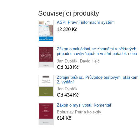
Související produkty
ASPI Právní informační systém
12 320 Kč
Zákon o nakládání se zbraněmi v některých
případech ovlivňujících vnitřní pořádek nebo
bezpečnost České republiky. Komentář
Jan Dvořák, David Hejč
Od 318 Kč
Zbrojní průkaz. Průvodce testovými otázkami 
2. vydání
Jan Dvořák
Od 434 Kč
Zákon o myslivosti. Komentář
Bohuslav Petr a kolektiv
614 Kč