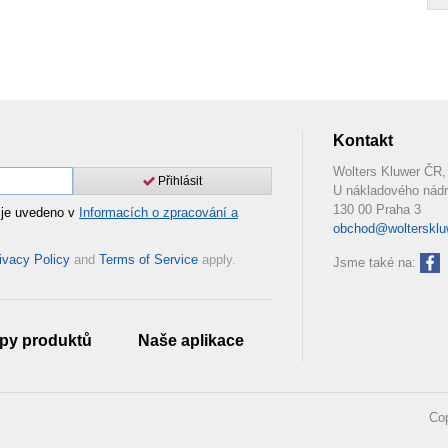
Kontakt
Wolters Kluwer ČR, 
Přihlásit
U nákladového nádr
130 00 Praha 3
 je uvedeno v
Informacích o zpracování a
obchod@woltersklu
ivacy Policy
and
Terms of Service
apply.
Jsme také na:
py produktů
Naše aplikace
Cop