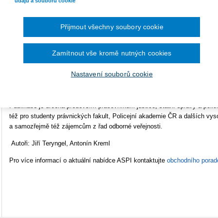
údajů a souborů cookie
proveden podrobný komentář k textu jednotlivých ustanovení zákona č. 11
účinné od 1. 2. 2009. Komentář je doplněn dosavadní soudní judikaturou, a 
Přijmout všechny soubory cookie
souvisejících oblastí, jako je trestní právo (nutná obrana, krajní nouze a
(vlastnictví, spoluvlastnictví apod.) a další. Ve druhé části jsou uveden
vydané k provedení tohoto zákona. Ve třetí části pak výňatky z právních 
Zamítnout vše kromě nutných cookies
např. k ověřování technického stavu zbraní a ve čtvrté části směrnice a 
základní směrnice č. 91/477/EHS.
Publikace obsahuje též seznam českýc
Nastavení souborů cookie
zbraní, střeliva a střelnic pro civilní účely. Pro úplnost jsou v závěru u
odborných znalostí žadatelů o zbrojní průkaz včetně klíče správných odp
Publikace je určena především pracovníkům justice, státní správy a policie
též pro studenty právnických fakult, Policejní akademie ČR a dalších vys
a samozřejmě též zájemcům z řad odborné veřejnosti.
Autoři: Jiří Teryngel, Antonín Kreml
Pro více informací o aktuální nabídce ASPI kontaktujte
obchodního porad