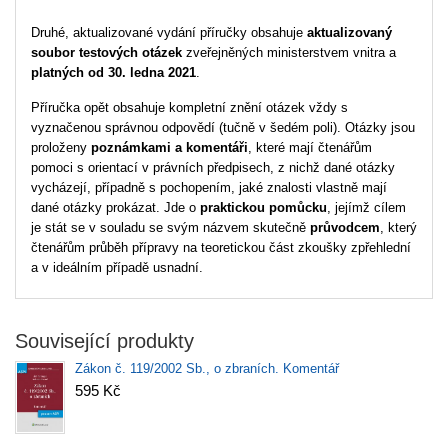
Druhé, aktualizované vydání příručky obsahuje
aktualizovaný
soubor testových otázek
zveřejněných ministerstvem vnitra a
platných od 30. ledna 2021
.
Příručka opět obsahuje kompletní znění otázek vždy s
vyznačenou správnou odpovědí (tučně v šedém poli). Otázky jsou
proloženy
poznámkami a komentáři
, které mají čtenářům
pomoci s orientací v právních předpisech, z nichž dané otázky
vycházejí, případně s pochopením, jaké znalosti vlastně mají
dané otázky prokázat. Jde o
praktickou pomůcku
, jejímž cílem
je stát se v souladu se svým názvem skutečně
průvodcem
, který
čtenářům průběh přípravy na teoretickou část zkoušky zpřehlední
a v ideálním případě usnadní.
Související produkty
Zákon č. 119/2002 Sb., o zbraních. Komentář
595 Kč