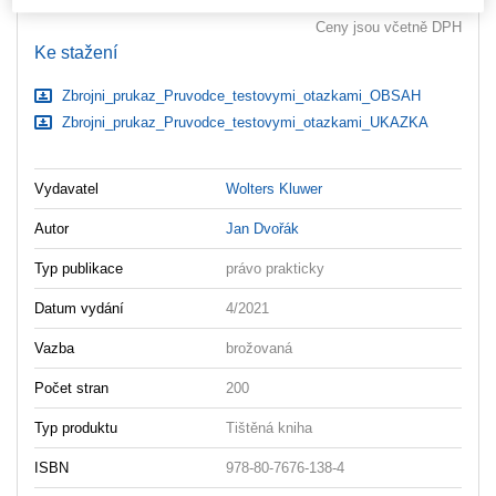
Ceny jsou včetně DPH
Ke stažení
Zbrojni_prukaz_Pruvodce_testovymi_otazkami_OBSAH
Zbrojni_prukaz_Pruvodce_testovymi_otazkami_UKAZKA
Vydavatel
Wolters Kluwer
Autor
Jan Dvořák
Typ publikace
právo prakticky
Datum vydání
4/2021
Vazba
brožovaná
Počet stran
200
Typ produktu
Tištěná kniha
ISBN
978-80-7676-138-4