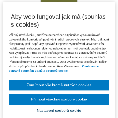
Aby web fungoval jak má (souhlas
510 Kč
Tištěná kniha
Ušetříte 89 Kč
Skladem
- expedice do 2 pracovních dnů
s cookies)
DMOC 599 Kč
Vážený návštěvníku, snažíme se ze všech sil přinášet vysokou úroveň
434 Kč
E-kniha Smarteca + soubory ke stažení
uživatelského komfortu při používání našich webových stránek. Mezi základní
V prodeji - ihned k dispozici
předpoklady patří např. aby správně fungovalo vyhledávání, abychom vás
Co je Smarteca?
neobtěžovali nevhodnou reklamou nebo abychom měli dostatek podnětů, jak
Kde najdu soubory e-knih?
web vylepšovat. Proto od Vás potřebujeme souhlas se zpracováním souborů
cookies, tj. malých souborů, které se dočasně ukládají ve vašem prohlížeči.
Předem děkujeme za udělení souhlasu. Data využijeme ke zlepšování našich
služeb a přizpůsobení obsahu webu přímo Vám na míru.
Oznámení o
727 Kč
Balíček - Tištěná kniha + E-kniha
ochraně osobních údajů a souborů cookie
Smarteca + soubory ke stažení
Ušetříte 382 Kč
DMOC 1 109 Kč
Skladem
- expedice do 2 pracovních dnů
Co je Smarteca?
Zamítnout vše kromě nutných cookies
Upozorňujeme, že v období od 1.8. do 21.8. z technických
důvodů nemůžeme vystavovat daňové doklady. Budou vám
Přijmout všechny soubory cookie
zaslány dodatečně e-mailem.
Nastavení souborů cookie
ks
Vložit do košíku