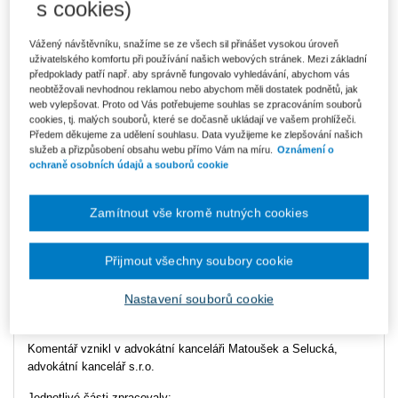
s cookies)
Vážený návštěvníku, snažíme se ze všech sil přinášet vysokou úroveň
uživatelského komfortu při používání našich webových stránek. Mezi základní
předpoklady patří např. aby správně fungovalo vyhledávání, abychom vás
neobtěžovali nevhodnou reklamou nebo abychom měli dostatek podnětů, jak
web vylepšovat. Proto od Vás potřebujeme souhlas se zpracováním souborů
Datum vydání
4/2020
cookies, tj. malých souborů, které se dočasně ukládají ve vašem prohlížeči.
Předem děkujeme za udělení souhlasu. Data využijeme ke zlepšování našich
Autor
Markéta Selucká
,
Svatava
služeb a přizpůsobení obsahu webu přímo Vám na míru.
Oznámení o
Veverková
ochraně osobních údajů a souborů cookie
Typ produktu
ASPI
Zamítnout vše kromě nutných cookies
Předmětem komentáře jsou opatření dopadající na oblast pořádání
Přijmout všechny soubory cookie
zájezdů a reagující na pandemii koronaviru označovaného jako
SARS CoV-2. Vzhledem k tomu, že zákon upravuje podmínky pro
Nastavení souborů cookie
vystavování poukazů neboli voucherů, bývá rovněž označován
jako tzv.
lex voucher.
Komentář vznikl v advokátní kanceláři Matoušek a Selucká,
advokátní kancelář s.r.o.
Jednotlivé části zpracovaly: