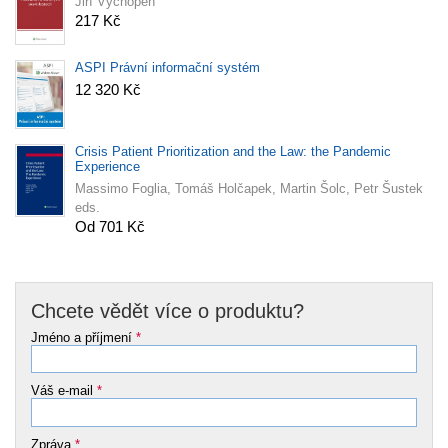
Jiří Vychopeň
217 Kč
ASPI Právní informační systém
12 320 Kč
Crisis Patient Prioritization and the Law: the Pandemic
Experience
Massimo Foglia, Tomáš Holčapek, Martin Šolc, Petr Šustek
eds.
Od 701 Kč
Chcete vědět více o produktu?
Jméno a příjmení
*
Váš e-mail
*
Zpráva
*