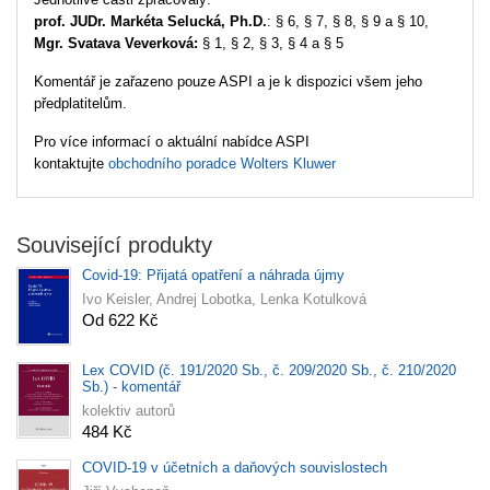
prof. JUDr. Markéta Selucká, Ph.D.
: § 6, § 7, § 8, § 9 a § 10,
Mgr. Svatava Veverková:
§ 1, § 2, § 3, § 4 a § 5
Komentář je zařazeno pouze ASPI a je k dispozici všem jeho
předplatitelům.
Pro více informací o aktuální nabídce ASPI
kontaktujte
obchodního poradce Wolters Kluwer
Související produkty
Covid-19: Přijatá opatření a náhrada újmy
Ivo Keisler, Andrej Lobotka, Lenka Kotulková
Od 622 Kč
Lex COVID (č. 191/2020 Sb., č. 209/2020 Sb., č. 210/2020
Sb.) - komentář
kolektiv autorů
484 Kč
COVID-19 v účetních a daňových souvislostech