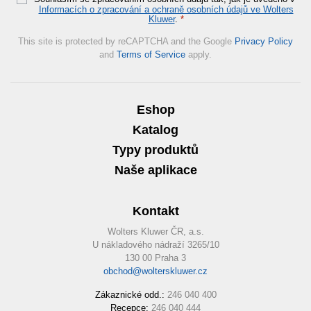
Informacích o zpracování a ochraně osobních údajů ve Wolters
Kluwer
.
*
This site is protected by reCAPTCHA and the Google
Privacy Policy
and
Terms of Service
apply.
Eshop
Katalog
Typy produktů
Naše aplikace
Kontakt
Wolters Kluwer ČR, a.s.
U nákladového nádraží 3265/10
130 00 Praha 3
obchod@wolterskluwer.cz
Zákaznické odd.:
246 040 400
Recepce:
246 040 444