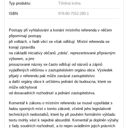
Typ produktu
Tištěná kniha
ISBN
978-80-7552-280-1
Postupy při vyhlašování a konání místního referenda v něčem
připomínají postupy
při volbách, v řadě věcí se však odlišují. Místní referenda se
konají zpravidla
na základě iniciativy občanů „zdola“, reprezentované přípravným
výborem, a jimi
prosazované názory se často odlišují od názorů a zájmů
vyjádřených většinou v zastupitelském orgánu obce. Výsledek
přijatý v referendu pak může zavázat zastupitelstvo
a další orgány obce k určitému jednání do budoucna, které se
může odchylovat
od dosavadních rozhodnutí a jednání zastupitelstva.
Komentář k zákonu o místním referendu se musel vypořádat s
řadou sporných míst v tomto zákoně, včetně jeho legislativně
technických nedostatků, které by při pouhém formálním výkladu
textu mohly vést k nejedné absurditě. Komentář je doplněn výtahy
z řady soudních rozhodnutí, a to nejen uváděním jejich právních