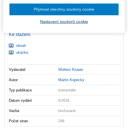
zaslány dodatečně e-mailem.
Přijmout všechny soubory cookie
ks
Vložit do košíku
Nastavení souborů cookie
Ceny jsou včetně DPH
Ke stažení
obsah
ukázka
Vydavatel
Wolters Kluwer
Autor
Martin Kopecký
Typ publikace
komentáře
Datum vydání
6/2016
Vazba
brožovaná
Počet stran
248