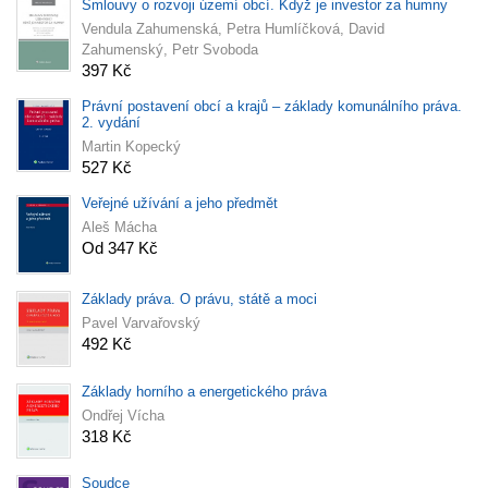
Smlouvy o rozvoji území obcí. Když je investor za humny
Vendula Zahumenská, Petra Humlíčková, David
Zahumenský, Petr Svoboda
397 Kč
Právní postavení obcí a krajů – základy komunálního práva.
2. vydání
Martin Kopecký
527 Kč
Veřejné užívání a jeho předmět
Aleš Mácha
Od 347 Kč
Základy práva. O právu, státě a moci
Pavel Varvařovský
492 Kč
Základy horního a energetického práva
Ondřej Vícha
318 Kč
Soudce