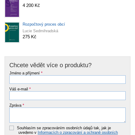
4 200 Kč
Rozpočtový proces obcí
Lucie Sedmihradská
275 Kč
Chcete vědět více o produktu?
Jméno a příjmení
*
Váš e-mail
*
Zpráva
*
Souhlasím se zpracováním osobních údajů tak, jak je
uvedeno v
Informacích o zpracování a ochraně osobních