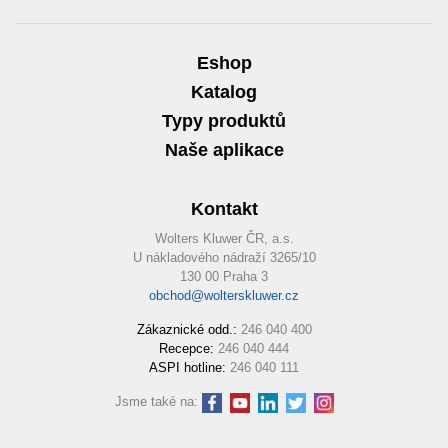
Eshop
Katalog
Typy produktů
Naše aplikace
Kontakt
Wolters Kluwer ČR, a.s.
U nákladového nádraží 3265/10
130 00 Praha 3
obchod@wolterskluwer.cz
Zákaznické odd.:
246 040 400
Recepce:
246 040 444
ASPI hotline:
246 040 111
Jsme také na: