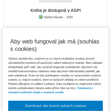
Kniha je dostupná v ASPI
442 Kč
Tištěná kniha
Ušetříte 77 Kč
Skladem
- expedice do 2 pracovních dnů
Aby web fungoval jak má (souhlas
DMOC 519 Kč
s cookies)
376 Kč
E-kniha Smarteca + soubory ke stažení
V prodeji - ihned k dispozici
Vážený návštěvníku, snažíme se ze všech sil přinášet vysokou úroveň
Co je Smarteca?
uživatelského komfortu při používání našich webových stránek. Mezi základní
Kde najdu soubory e-knih?
předpoklady patří např. aby správně fungovalo vyhledávání, abychom vás
neobtěžovali nevhodnou reklamou nebo abychom měli dostatek podnětů, jak
web vylepšovat. Proto od Vás potřebujeme souhlas se zpracováním souborů
cookies, tj. malých souborů, které se dočasně ukládají ve vašem prohlížeči.
630 Kč
Balíček - Tištěná kniha + E-kniha
Předem děkujeme za udělení souhlasu. Data využijeme ke zlepšování našich
Smarteca + soubory ke stažení
Ušetříte 331 Kč
služeb a přizpůsobení obsahu webu přímo Vám na míru.
Oznámení o
DMOC 961 Kč
Skladem
- expedice do 2 pracovních dnů
ochraně osobních údajů a souborů cookie
Co je Smarteca?
Zamítnout vše kromě nutných cookies
Upozorňujeme, že v období od 1.8. do 21.8. z technických
důvodů nemůžeme vystavovat daňové doklady. Budou vám