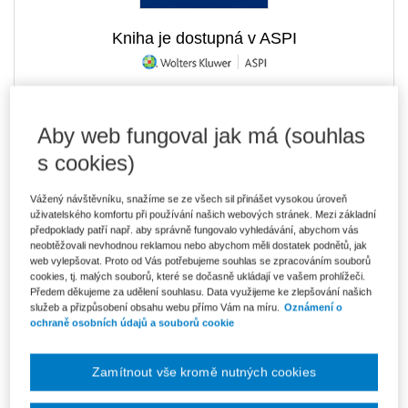
Kniha je dostupná v ASPI
527 Kč
E-kniha Smarteca + soubory ke stažení
Aby web fungoval jak má (souhlas
V prodeji - ihned k dispozici
s cookies)
Co je Smarteca?
Kde najdu soubory e-knih?
Vážený návštěvníku, snažíme se ze všech sil přinášet vysokou úroveň
uživatelského komfortu při používání našich webových stránek. Mezi základní
předpoklady patří např. aby správně fungovalo vyhledávání, abychom vás
Upozorňujeme, že v období od 1.8. do 21.8. z technických
důvodů nemůžeme vystavovat daňové doklady. Budou vám
neobtěžovali nevhodnou reklamou nebo abychom měli dostatek podnětů, jak
zaslány dodatečně e-mailem.
web vylepšovat. Proto od Vás potřebujeme souhlas se zpracováním souborů
cookies, tj. malých souborů, které se dočasně ukládají ve vašem prohlížeči.
ks
Vložit do košíku
Předem děkujeme za udělení souhlasu. Data využijeme ke zlepšování našich
služeb a přizpůsobení obsahu webu přímo Vám na míru.
Oznámení o
ochraně osobních údajů a souborů cookie
Ceny jsou včetně DPH
Ke stažení
Zamítnout vše kromě nutných cookies
Ukázka