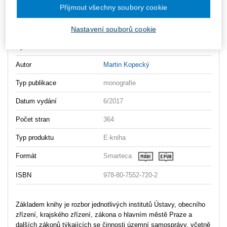
Obsah
Přijmout všechny soubory cookie
Lektorský posudek - prof. JUDr. Vladimír Sládeček, DrSc.
Nastavení souborů cookie
Vydavatel
Wolters Kluwer
Autor
Martin Kopecký
Typ publikace
monografie
Datum vydání
6/2017
Počet stran
364
Typ produktu
E-kniha
Formát
Smarteca
ISBN
978-80-7552-720-2
Základem knihy je rozbor jednotlivých institutů Ústavy, obecního
zřízení, krajského zřízení, zákona o hlavním městě Praze a
dalších zákonů týkajících se činnosti územní samosprávy, včetně