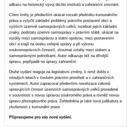
odkazu na historický vývoj těchto institutů a zahraniční srovnání.
Cílem knihy je především ukázat rozsah předmětu komunálního
práva a vytyčit základní problémy právního postavení obcí a
vyšších územně samosprávných celků, rozebrat jejich základní
znaky, podstatu územní samosprávy v právním státě, ukázat na
rozdíly mezi samosprávou a státní správou, mezi postavením
obcí a krajů na úseku veřejné správy a při výkonu
soukromoprávních činností, zkoumat vztahy mezi státem a
samosprávnými jednotkami. Autor odkazuje též na dřívější
úpravu, popřípadě na úpravy zahraniční.
Druhé vydání reaguje na legislativní změny, k nimž došlo v
minulých letech v českém právním prostředí a v zahraničních
systémech. Autor zapracoval především novelizace zákonů
upravujících činnost územních samosprávných celků provedené
v souvislosti s novou úpravou soukromého práva a rovněž novou
úpravu přestupkového práva. Zohledněna je také nová judikatura a
zkušenosti z komunální praxe.
Připravujeme pro vás nové vydání.