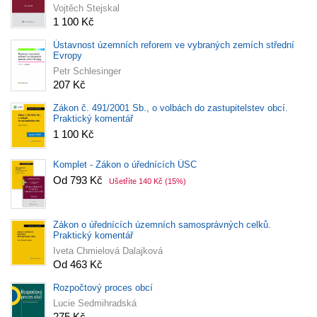
Vojtěch Stejskal
1 100 Kč
Ústavnost územních reforem ve vybraných zemích střední
Evropy
Petr Schlesinger
207 Kč
Zákon č. 491/2001 Sb., o volbách do zastupitelstev obcí.
Praktický komentář
1 100 Kč
Komplet - Zákon o úřednících ÚSC
Od 793 Kč
Ušetříte 140 Kč
(15%)
Zákon o úřednících územních samosprávných celků.
Praktický komentář
Iveta Chmielová Dalajková
Od 463 Kč
Rozpočtový proces obcí
Lucie Sedmihradská
275 Kč