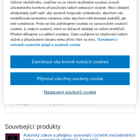
Vážený návštěvníku, snažíme se ze všech sil přinášet vysokou úroveň
uživatelského komfortu při používání našich webových stránek. Mezi základní
předpoklady patří např. aby správně fungovalo vyhledávání, abychom vás
neobtěžovali nevhodnou reklamou nebo abychom měli dostatek podnětů, jak
web vylepšovat. Proto od Vás potřebujeme souhlas se zpracováním souborů
cookies, tj. malých souborů, které se dočasně ukládají ve vašem prohlížeči.
Datum vydání
3/2024
Předem děkujeme za udělení souhlasu. Data využijeme ke zlepšování našich
služeb a přizpůsobení obsahu webu přímo Vám na míru.
Oznámení o
Typ produktu
ASPI
ochraně osobních údajů a souborů cookie
Komentář zákona o službách platforem pro sdílení videonahrávek
Zamítnout vše kromě nutných cookies
(242/2022 Sb.)
zařazen pouze do
ASPI - právní obor
Duševní
vlastnictví a mediální právo
.
Přijmout všechny soubory cookie
Autor: Jiří Hadaš
Nastavení souborů cookie
Pro více informací o aktuální nabídce ASPI
kontaktujte
obchodního poradce Wolters Kluwer
Související produkty
Autorský zákon a předpisy související (včetně mezinárodních
smluv a evropských předpisů). Komentář