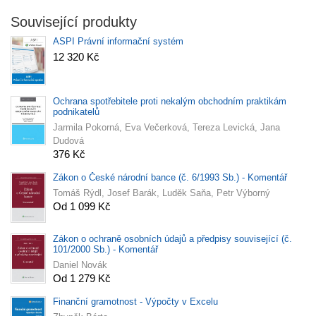
Související produkty
ASPI Právní informační systém
12 320 Kč
Ochrana spotřebitele proti nekalým obchodním praktikám
podnikatelů
Jarmila Pokorná, Eva Večerková, Tereza Levická, Jana
Dudová
376 Kč
Zákon o České národní bance (č. 6/1993 Sb.) - Komentář
Tomáš Rýdl, Josef Barák, Luděk Saňa, Petr Výborný
Od 1 099 Kč
Zákon o ochraně osobních údajů a předpisy související (č.
101/2000 Sb.) - Komentář
Daniel Novák
Od 1 279 Kč
Finanční gramotnost - Výpočty v Excelu