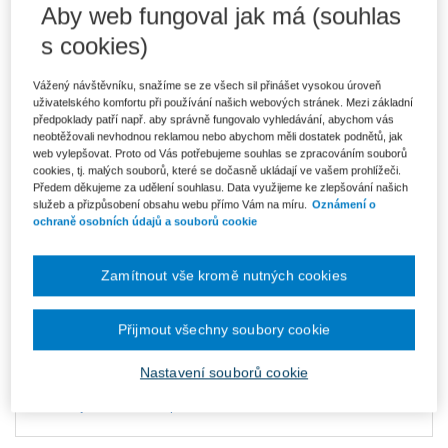
Aby web fungoval jak má (souhlas
s cookies)
Ke stažení
Vážený návštěvníku, snažíme se ze všech sil přinášet vysokou úroveň
OBSAH
uživatelského komfortu při používání našich webových stránek. Mezi základní
UKÁZKA
předpoklady patří např. aby správně fungovalo vyhledávání, abychom vás
neobtěžovali nevhodnou reklamou nebo abychom měli dostatek podnětů, jak
web vylepšovat. Proto od Vás potřebujeme souhlas se zpracováním souborů
cookies, tj. malých souborů, které se dočasně ukládají ve vašem prohlížeči.
Datum vydání
4/2015
Předem děkujeme za udělení souhlasu. Data využijeme ke zlepšování našich
služeb a přizpůsobení obsahu webu přímo Vám na míru.
Oznámení o
Typ produktu
ASPI
ochraně osobních údajů a souborů cookie
Komentář zákona o spotřebitelském úvěru (145/2010 Sb.)
zařazen
Zamítnout vše kromě nutných cookies
pouze do
ASPI - právní obor
Občanské právo hmotné a
procesní
.
Přijmout všechny soubory cookie
Autor: Lukáš Vacek
Nastavení souborů cookie
Pro více informací o aktuální nabídce
ASPI
kontaktujte obchodního poradce Wolters Kluwer