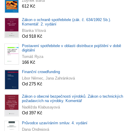
Zbyněk Bárta
612 Kč
Zákon o ochraně spotřebitele (zák. č. 634/1992 Sb.).
Komentář. 2. vydání
Blanka Vítová
Od 918 Kč
Postavení spotřebitele v oblasti distribuce pojištění v době
digitální
Tomáš Ryza
166 Kč
Finanční crowdfunding
Libor Němec, Jana Zahránková
Od 275 Kč
Zákon o obecné bezpečnosti výrobků. Zákon o technických
požadavcích na výrobky. Komentář
Naděžda Klabusayová
Od 397 Kč
Průvodce uzavíráním smluv. 4. vydání
Dana Ondrejová