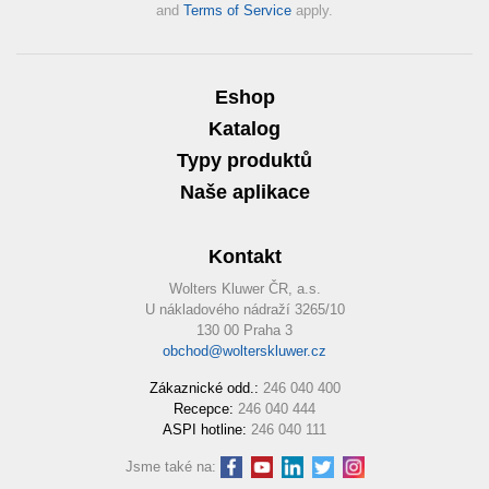
and
Terms of Service
apply.
Eshop
Katalog
Typy produktů
Naše aplikace
Kontakt
Wolters Kluwer ČR, a.s.
U nákladového nádraží 3265/10
130 00 Praha 3
obchod@wolterskluwer.cz
Zákaznické odd.:
246 040 400
Recepce:
246 040 444
ASPI hotline:
246 040 111
Jsme také na: