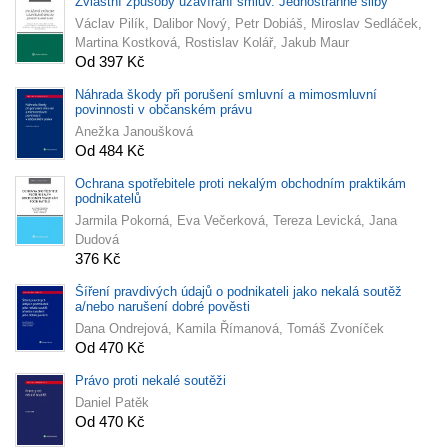
Zvláštní způsoby uzavírání smluv. Jednostranné sliby
Václav Pilík, Dalibor Nový, Petr Dobiáš, Miroslav Sedláček,
Martina Kostková, Rostislav Kolář, Jakub Maur
Od 397 Kč
Náhrada škody při porušení smluvní a mimosmluvní
povinnosti v občanském právu
Anežka Janoušková
Od 484 Kč
Ochrana spotřebitele proti nekalým obchodním praktikám
podnikatelů
Jarmila Pokorná, Eva Večerková, Tereza Levická, Jana
Dudová
376 Kč
Šíření pravdivých údajů o podnikateli jako nekalá soutěž
a/nebo narušení dobré pověsti
Dana Ondrejová, Kamila Římanová, Tomáš Zvoníček
Od 470 Kč
Právo proti nekalé soutěži
Daniel Patěk
Od 470 Kč