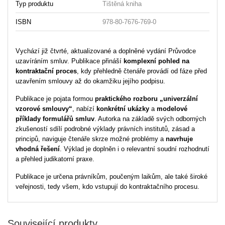
Typ produktu
Tištěná kniha
ISBN
978-80-7676-769-0
Vychází již čtvrté, aktualizované a doplněné vydání Průvodce
uzavíráním smluv. Publikace přináší
komplexní pohled na
kontraktační proces
, kdy přehledně čtenáře provádí od fáze před
uzavřením smlouvy až do okamžiku jejího podpisu.
Publikace je pojata formou
praktického rozboru „univerzální
vzorové smlouvy“
, nabízí
konkrétní ukázky
a
modelové
příklady formulářů smluv
. Autorka na základě svých odborných
zkušeností sdílí podrobné výklady právních institutů, zásad a
principů, naviguje čtenáře skrze možné problémy a
navrhuje
vhodná řešení
. Výklad je doplněn i o relevantní soudní rozhodnutí
a přehled judikatorní praxe.
Publikace je určena právníkům, poučeným laikům, ale také široké
veřejnosti, tedy všem, kdo vstupují do kontraktačního procesu.
Související produkty