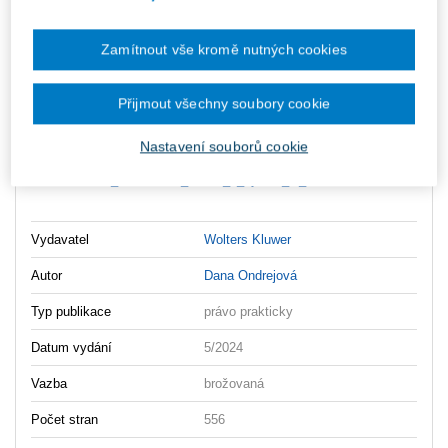
ks
Vložit do košíku
Zamítnout vše kromě nutných cookies
Ceny jsou včetně DPH
Ke stažení
Přijmout všechny soubory cookie
Pruvodce_uzaviranim_smluv_4_vydani_OBSAH
Nastavení souborů cookie
Pruvodce_uzaviranim_smluv_4_vydani_UKAZKA
Pruvodce_uzaviranim_smluv_4_vydani_O_AUTORCE
Vydavatel
Wolters Kluwer
Autor
Dana Ondrejová
Typ publikace
právo prakticky
Datum vydání
5/2024
Vazba
brožovaná
Počet stran
556