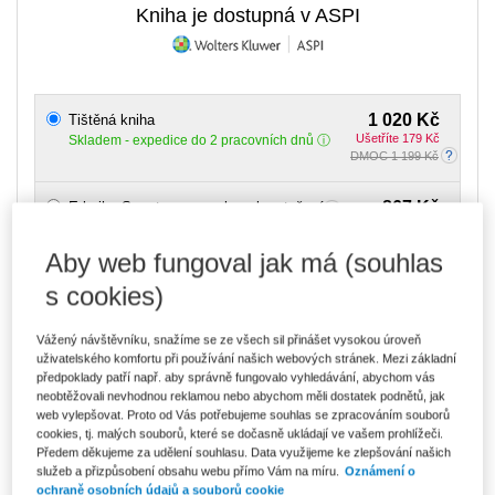
Kniha je dostupná v ASPI
1 020 Kč
Tištěná kniha
Ušetříte 179 Kč
Skladem
- expedice do 2 pracovních dnů
DMOC 1 199 Kč
867 Kč
E-kniha Smarteca + soubory ke stažení
V prodeji - ihned k dispozici
Co je Smarteca?
Aby web fungoval jak má (souhlas
Kde najdu soubory e-knih?
s cookies)
1 454 Kč
Balíček - Tištěná kniha + E-kniha
Vážený návštěvníku, snažíme se ze všech sil přinášet vysokou úroveň
Smarteca + soubory ke stažení
Ušetříte 765 Kč
uživatelského komfortu při používání našich webových stránek. Mezi základní
DMOC 2 219 Kč
Skladem
- expedice do 2 pracovních dnů
předpoklady patří např. aby správně fungovalo vyhledávání, abychom vás
Co je Smarteca?
neobtěžovali nevhodnou reklamou nebo abychom měli dostatek podnětů, jak
web vylepšovat. Proto od Vás potřebujeme souhlas se zpracováním souborů
cookies, tj. malých souborů, které se dočasně ukládají ve vašem prohlížeči.
Upozorňujeme, že v období od 1.8. do 21.8. z technických
Předem děkujeme za udělení souhlasu. Data využijeme ke zlepšování našich
důvodů nemůžeme vystavovat daňové doklady. Budou vám
služeb a přizpůsobení obsahu webu přímo Vám na míru.
Oznámení o
zaslány dodatečně e-mailem.
ochraně osobních údajů a souborů cookie