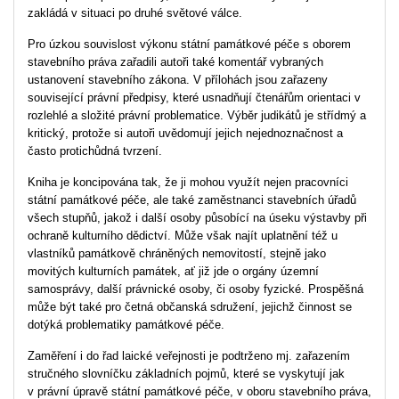
zakládá v situaci po druhé světové válce.
Pro úzkou souvislost výkonu státní památkové péče s oborem
stavebního práva zařadili autoři také komentář vybraných
ustanovení stavebního zákona. V přílohách jsou zařazeny
související právní předpisy, které usnadňují čtenářům orientaci v
rozlehlé a složité právní problematice. Výběr judikátů je střídmý a
kritický, protože si autoři uvědomují jejich nejednoznačnost a
často protichůdná tvrzení.
Kniha je koncipována tak, že ji mohou využít nejen pracovníci
státní památkové péče, ale také zaměstnanci stavebních úřadů
všech stupňů, jakož i další osoby působící na úseku výstavby při
ochraně kulturního dědictví. Může však najít uplatnění též u
vlastníků památkově chráněných nemovitostí, stejně jako
movitých kulturních památek, ať již jde o orgány územní
samosprávy, další právnické osoby, či osoby fyzické. Prospěšná
může být také pro četná občanská sdružení, jejichž činnost se
dotýká problematiky památkové péče.
Zaměření i do řad laické veřejnosti je podtrženo mj. zařazením
stručného slovníčku základních pojmů, které se vyskytují jak
v právní úpravě státní památkové péče, v oboru stavebního práva,