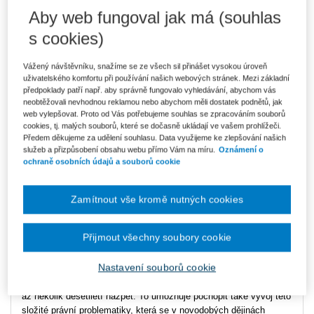
Aby web fungoval jak má (souhlas
Ke stažení
s cookies)
obsah.pdf
ukazka.pdf
Vážený návštěvníku, snažíme se ze všech sil přinášet vysokou úroveň
uživatelského komfortu při používání našich webových stránek. Mezi základní
předpoklady patří např. aby správně fungovalo vyhledávání, abychom vás
neobtěžovali nevhodnou reklamou nebo abychom měli dostatek podnětů, jak
Datum vydání
1/2018
web vylepšovat. Proto od Vás potřebujeme souhlas se zpracováním souborů
cookies, tj. malých souborů, které se dočasně ukládají ve vašem prohlížeči.
Typ produktu
ASPI
Předem děkujeme za udělení souhlasu. Data využijeme ke zlepšování našich
služeb a přizpůsobení obsahu webu přímo Vám na míru.
Oznámení o
ochraně osobních údajů a souborů cookie
Komentář zákona č. 20/1987 Sb., o státní památkové péči, si
klade za cíl seznámit veškeré zájemce s právní úpravou státní
památkové péče v širším rozsahu.
Zamítnout vše kromě nutných cookies
Protože do platné právní úpravy státní památkové péče se i přes
značný časový odstup stále promítají důsledky rozhodnutí a
Přijmout všechny soubory cookie
opatření provedených za účinnosti starších právních předpisů,
publikace se stroze neomezuje jen na komentář platné právní
Nastavení souborů cookie
úpravy, ale na mnoha místech reaguje na některé významné
aspekty předchozí právní úpravy a tehdejší praxe, sahající někdy
až několik desetiletí nazpět. To umožňuje pochopit také vývoj této
složité právní problematiky, která se v novodobých dějinách