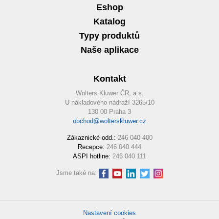
Eshop
Katalog
Typy produktů
Naše aplikace
Kontakt
Wolters Kluwer ČR, a.s.
U nákladového nádraží 3265/10
130 00 Praha 3
obchod@wolterskluwer.cz
Zákaznické odd.:
246 040 400
Recepce:
246 040 444
ASPI hotline:
246 040 111
Jsme také na:
Nastavení cookies