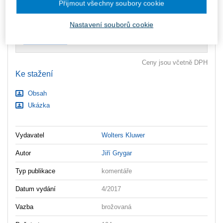
Přijmout všechny soubory cookie
Upozorňujeme, že v období od 1.8. do 21.8. z technických
důvodů nemůžeme vystavovat daňové doklady. Budou vám
zaslány dodatečně e-mailem.
Nastavení souborů cookie
ks
Vložit do košíku
Ceny jsou včetně DPH
Ke stažení
Obsah
Ukázka
Vydavatel
Wolters Kluwer
Autor
Jiří Grygar
Typ publikace
komentáře
Datum vydání
4/2017
Vazba
brožovaná