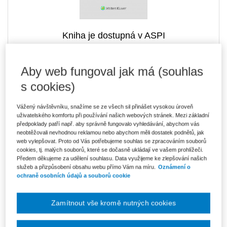
Kniha je dostupná v ASPI
Aby web fungoval jak má (souhlas
246 Kč
Tištěná kniha
s cookies)
Ušetříte 43 Kč
Skladem
- expedice do 2 pracovních dnů
DMOC 289 Kč
Vážený návštěvníku, snažíme se ze všech sil přinášet vysokou úroveň
uživatelského komfortu při používání našich webových stránek. Mezi základní
210 Kč
E-kniha Smarteca + soubory ke stažení
předpoklady patří např. aby správně fungovalo vyhledávání, abychom vás
V prodeji - ihned k dispozici
neobtěžovali nevhodnou reklamou nebo abychom měli dostatek podnětů, jak
Co je Smarteca?
web vylepšovat. Proto od Vás potřebujeme souhlas se zpracováním souborů
Kde najdu soubory e-knih?
cookies, tj. malých souborů, které se dočasně ukládají ve vašem prohlížeči.
Předem děkujeme za udělení souhlasu. Data využijeme ke zlepšování našich
služeb a přizpůsobení obsahu webu přímo Vám na míru.
Oznámení o
ochraně osobních údajů a souborů cookie
351 Kč
Balíček - Tištěná kniha + E-kniha
Smarteca + soubory ke stažení
Ušetříte 184 Kč
DMOC 535 Kč
Skladem
- expedice do 2 pracovních dnů
Zamítnout vše kromě nutných cookies
Co je Smarteca?