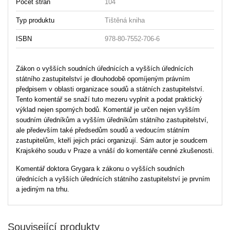
Počet stran
104
Typ produktu
Tištěná kniha
ISBN
978-80-7552-706-6
Zákon o vyšších soudních úřednících a vyšších úřednících
státního zastupitelství je dlouhodobě opomíjeným právním
předpisem v oblasti organizace soudů a státních zastupitelství.
Tento komentář se snaží tuto mezeru vyplnit a podat praktický
výklad nejen sporných bodů. Komentář je určen nejen vyšším
soudním úředníkům a vyšším úředníkům státního zastupitelství,
ale především také předsedům soudů a vedoucím státním
zastupitelům, kteří jejich práci organizují. Sám autor je soudcem
Krajského soudu v Praze a vnáší do komentáře cenné zkušenosti.
Komentář doktora Grygara k zákonu o vyšších soudních
úřednících a vyšších úřednících státního zastupitelství je prvním
a jediným na trhu.
Související produkty