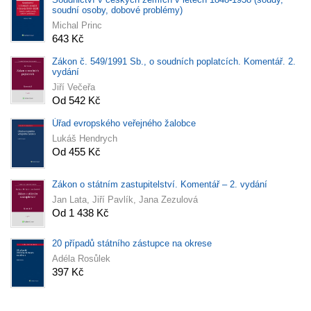
soudní osoby, dobové problémy)
Michal Princ
643 Kč
Zákon č. 549/1991 Sb., o soudních poplatcích. Komentář. 2.
vydání
Jiří Večeřa
Od 542 Kč
Úřad evropského veřejného žalobce
Lukáš Hendrych
Od 455 Kč
Zákon o státním zastupitelství. Komentář – 2. vydání
Jan Lata, Jiří Pavlík, Jana Zezulová
Od 1 438 Kč
20 případů státního zástupce na okrese
Adéla Rosůlek
397 Kč