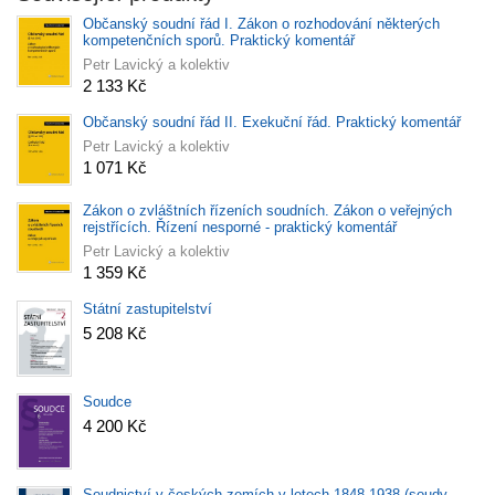
Občanský soudní řád I. Zákon o rozhodování některých
kompetenčních sporů. Praktický komentář
Petr Lavický a kolektiv
2 133 Kč
Občanský soudní řád II. Exekuční řád. Praktický komentář
Petr Lavický a kolektiv
1 071 Kč
Zákon o zvláštních řízeních soudních. Zákon o veřejných
rejstřících. Řízení nesporné - praktický komentář
Petr Lavický a kolektiv
1 359 Kč
Státní zastupitelství
5 208 Kč
Soudce
4 200 Kč
Soudnictví v českých zemích v letech 1848-1938 (soudy,