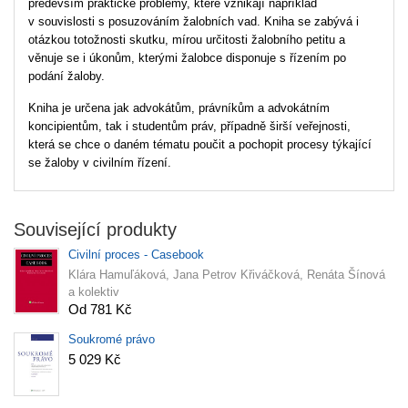
především praktické problémy, které vznikají například
v souvislosti s posuzováním žalobních vad. Kniha se zabývá i
otázkou totožnosti skutku, mírou určitosti žalobního petitu a
věnuje se i úkonům, kterými žalobce disponuje s řízením po
podání žaloby.
Kniha je určena jak advokátům, právníkům a advokátním
koncipientům, tak i studentům práv, případně širší veřejnosti,
která se chce o daném tématu poučit a pochopit procesy týkající
se žaloby v civilním řízení.
Související produkty
Civilní proces - Casebook
Klára Hamuľáková, Jana Petrov Křiváčková, Renáta Šínová
a kolektiv
Od 781 Kč
Soukromé právo
5 029 Kč