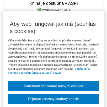
Kniha je dostupná v ASPI
Aby web fungoval jak má (souhlas
369 Kč
E-kniha Smarteca + soubory ke stažení
s cookies)
V prodeji - ihned k dispozici
Co je Smarteca?
Kde najdu soubory e-knih?
Vážený návštěvníku, snažíme se ze všech sil přinášet vysokou úroveň
uživatelského komfortu při používání našich webových stránek. Mezi základní
předpoklady patří např. aby správně fungovalo vyhledávání, abychom vás
neobtěžovali nevhodnou reklamou nebo abychom měli dostatek podnětů, jak
Upozorňujeme, že v období od 1.8. do 21.8. z technických
web vylepšovat. Proto od Vás potřebujeme souhlas se zpracováním souborů
důvodů nemůžeme vystavovat daňové doklady. Budou vám
zaslány dodatečně e-mailem.
cookies, tj. malých souborů, které se dočasně ukládají ve vašem prohlížeči.
Předem děkujeme za udělení souhlasu. Data využijeme ke zlepšování našich
ks
Vložit do košíku
služeb a přizpůsobení obsahu webu přímo Vám na míru.
Oznámení o
ochraně osobních údajů a souborů cookie
Ceny jsou včetně DPH
Zamítnout vše kromě nutných cookies
Ke stažení
Zaloba_v_civilnim_rizeni_2_vydani_obsah
Přijmout všechny soubory cookie
Zaloba_v_civilnim_rizeni_2_vydani_ukazka