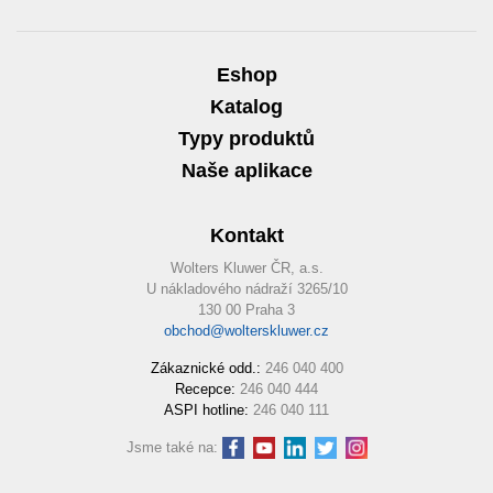
Eshop
Katalog
Typy produktů
Naše aplikace
Kontakt
Wolters Kluwer ČR, a.s.
U nákladového nádraží 3265/10
130 00 Praha 3
obchod@wolterskluwer.cz
Zákaznické odd.:
246 040 400
Recepce:
246 040 444
ASPI hotline:
246 040 111
Jsme také na: