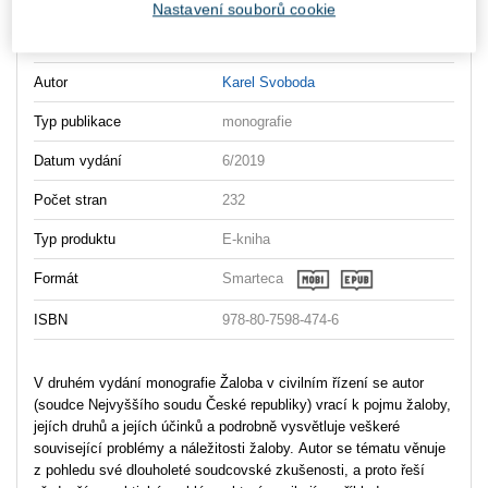
Nastavení souborů cookie
Vydavatel
Wolters Kluwer
Autor
Karel Svoboda
Typ publikace
monografie
Datum vydání
6/2019
Počet stran
232
Typ produktu
E-kniha
Formát
Smarteca
ISBN
978-80-7598-474-6
V druhém vydání monografie Žaloba v civilním řízení se autor
(soudce Nejvyššího soudu České republiky) vrací k pojmu žaloby,
jejích druhů a jejích účinků a podrobně vysvětluje veškeré
související problémy a náležitosti žaloby. Autor se tématu věnuje
z pohledu své dlouholeté soudcovské zkušenosti, a proto řeší