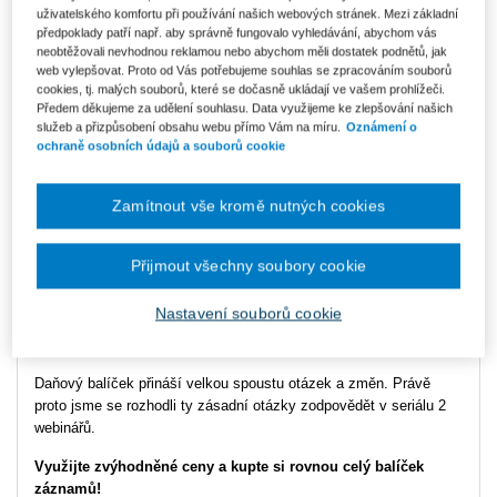
uživatelského komfortu při používání našich webových stránek. Mezi základní
Galerie
předpoklady patří např. aby správně fungovalo vyhledávání, abychom vás
neobtěžovali nevhodnou reklamou nebo abychom měli dostatek podnětů, jak
web vylepšovat. Proto od Vás potřebujeme souhlas se zpracováním souborů
cookies, tj. malých souborů, které se dočasně ukládají ve vašem prohlížeči.
Předem děkujeme za udělení souhlasu. Data využijeme ke zlepšování našich
služeb a přizpůsobení obsahu webu přímo Vám na míru.
Oznámení o
ochraně osobních údajů a souborů cookie
Zamítnout vše kromě nutných cookies
Přijmout všechny soubory cookie
Vydavatel
Wolters Kluwer
Nastavení souborů cookie
Typ produktu
Online
Daňový balíček přináší velkou spoustu otázek a změn. Právě
proto jsme se rozhodli ty zásadní otázky zodpovědět v seriálu 2
webinářů.
Využijte zvýhodněné ceny a kupte si rovnou celý balíček
záznamů!