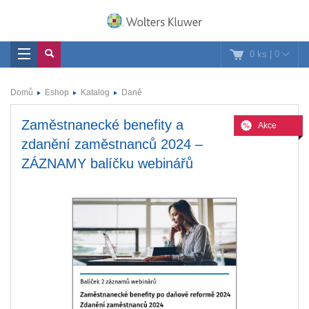
0 ks
|
0
Domů
Eshop
Katalog
Daně
Zaměstnanecké benefity a
Akce
zdanění zaměstnanců 2024 –
ZÁZNAMY balíčku webinářů