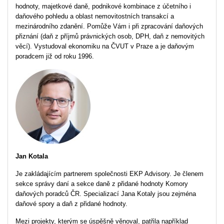
hodnoty, majetkové daně, podnikové kombinace z účetního i
daňového pohledu a oblast nemovitostních transakcí a
mezinárodního zdanění. Pomůže Vám i při zpracování daňových
přiznání (daň z příjmů právnických osob, DPH, daň z nemovitých
věcí). Vystudoval ekonomiku na ČVUT v Praze a je daňovým
poradcem již od roku 1996.
Jan Kotala
Je zakládajícím partnerem společnosti EKP Advisory. Je členem
sekce správy daní a sekce daně z přidané hodnoty Komory
daňových poradců ČR. Specializací Jana Kotaly jsou zejména
daňové spory a daň z přidané hodnoty.
Mezi projekty, kterým se úspěšně věnoval, patřila například