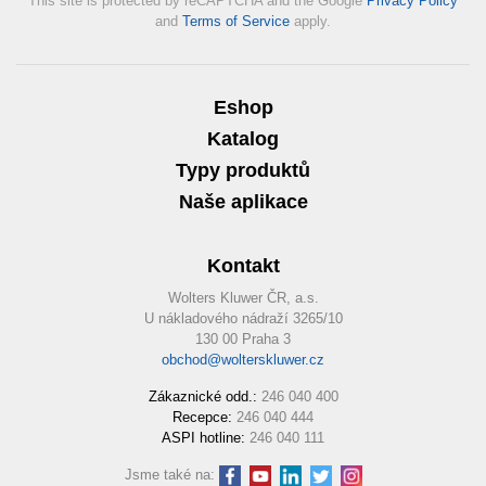
This site is protected by reCAPTCHA and the Google
Privacy Policy
and
Terms of Service
apply.
Eshop
Katalog
Typy produktů
Naše aplikace
Kontakt
Wolters Kluwer ČR, a.s.
U nákladového nádraží 3265/10
130 00 Praha 3
obchod@wolterskluwer.cz
Zákaznické odd.:
246 040 400
Recepce:
246 040 444
ASPI hotline:
246 040 111
Jsme také na: