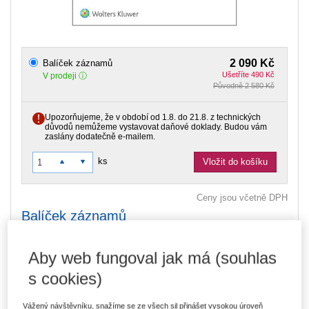
2 090 Kč
Balíček záznamů
Ušetříte 490 Kč
V prodeji
Původně 2 580 Kč
Upozorňujeme, že v období od 1.8. do 21.8. z technických
důvodů nemůžeme vystavovat daňové doklady. Budou vám
zaslány dodatečně e-mailem.
ks
Vložit do košíku
Ceny jsou včetně DPH
Balíček záznamů
Zdanění zaměstnanců od roku 2024 – pro HR a mzdové
Aby web fungoval jak má (souhlas
účetní - ZÁZNAM
s cookies)
Zaměstnanecké benefity po daňové reformě platné od
roku 2024 (ZÁZNAM)
Vážený návštěvníku, snažíme se ze všech sil přinášet vysokou úroveň