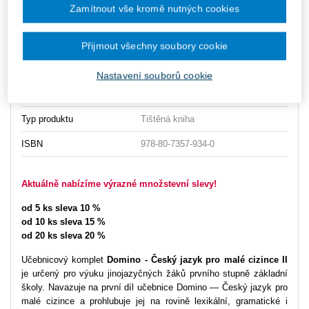
Zamítnout vše kromě nutných cookies
Typ publikace
učebnice
Datum vydání
9/2012
Přijmout všechny soubory cookie
Vazba
brožovaná
Nastavení souborů cookie
Počet stran
84
Typ produktu
Tištěná kniha
ISBN
978-80-7357-934-0
Aktuálně nabízíme výrazné množstevní slevy!
od 5 ks sleva 10 %
od 10 ks sleva 15 %
od 20 ks sleva 20 %
Učebnicový komplet
Domino - Český jazyk pro malé cizince II
je určený pro výuku jinojazyčných žáků prvního stupně základní
školy. Navazuje na první díl učebnice Domino — Český jazyk pro
malé cizince a prohlubuje jej na rovině lexikální, gramatické i