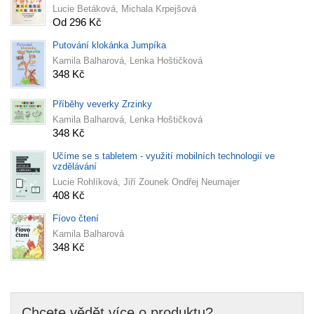
Lucie Betáková, Michala Krpejšová
Od 296 Kč
Putování klokánka Jumpíka
Kamila Balharová, Lenka Hoštičková
348 Kč
Příběhy veverky Zrzinky
Kamila Balharová, Lenka Hoštičková
348 Kč
Učíme se s tabletem - využití mobilních technologií ve
vzdělávání
Lucie Rohlíková, Jiří Zounek Ondřej Neumajer
408 Kč
Fíovo čtení
Kamila Balharová
348 Kč
Chcete vědět více o produktu?