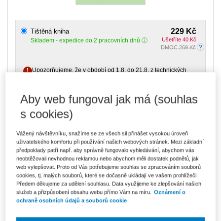
229 Kč
Tištěná kniha
Ušetříte 40 Kč
Skladem
- expedice do 2 pracovních dnů
DMOC 269 Kč
Upozorňujeme, že v období od 1.8. do 21.8. z technických
důvodů nemůžeme vystavovat daňové doklady. Budou vám
zaslány dodatečně e-mailem.
Aby web fungoval jak má (souhlas
ks
Vložit do košíku
s cookies)
Ceny jsou včetně DPH
Vážený návštěvníku, snažíme se ze všech sil přinášet vysokou úroveň
Ke stažení
uživatelského komfortu při používání našich webových stránek. Mezi základní
předpoklady patří např. aby správně fungovalo vyhledávání, abychom vás
obsah.pdf
neobtěžovali nevhodnou reklamou nebo abychom měli dostatek podnětů, jak
web vylepšovat. Proto od Vás potřebujeme souhlas se zpracováním souborů
ukazka.pdf
cookies, tj. malých souborů, které se dočasně ukládají ve vašem prohlížeči.
Předem děkujeme za udělení souhlasu. Data využijeme ke zlepšování našich
služeb a přizpůsobení obsahu webu přímo Vám na míru.
Oznámení o
Vydavatel
Wolters Kluwer
ochraně osobních údajů a souborů cookie
Autor
Svatava Škodová