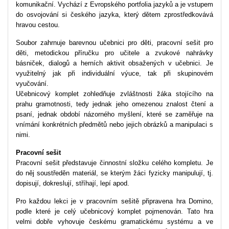
komunikační. Vychází z Evropského portfolia jazyků a je vstupem
do osvojování si českého jazyka, který dětem zprostředkovává
hravou cestou.
Soubor zahrnuje barevnou učebnici pro děti, pracovní sešit pro
děti, metodickou příručku pro učitele a zvukové nahrávky
básniček, dialogů a herních aktivit obsažených v učebnici. Je
využitelný jak při individuální výuce, tak při skupinovém
vyučování.
Učebnicový komplet zohledňuje zvláštnosti žáka stojícího na
prahu gramotnosti, tedy jednak jeho omezenou znalost čtení a
psaní, jednak období názorného myšlení, které se zaměřuje na
vnímání konkrétních předmětů nebo jejich obrázků a manipulaci s
nimi.
Pracovní sešit
Pracovní sešit představuje činnostní složku celého kompletu. Je
do něj soustředěn materiál, se kterým žáci fyzicky manipulují, tj.
dopisují, dokreslují, stříhají, lepí apod.
Pro každou lekci je v pracovním sešitě připravena hra Domino,
podle které je celý učebnicový komplet pojmenován. Tato hra
velmi dobře vyhovuje českému gramatickému systému a ve