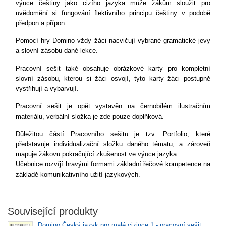
výuce češtiny jako cizího jazyka může žákům sloužit pro
uvědomění si fungování flektivního principu češtiny v podobě
předpon a přípon.
Pomocí hry Domino vždy žáci nacvičují vybrané gramatické jevy
a slovní zásobu dané lekce.
Pracovní sešit také obsahuje obrázkové karty pro kompletní
slovní zásobu, kterou si žáci osvojí, tyto karty žáci postupně
vystřihují a vybarvují.
Pracovní sešit je opět vystavěn na černobílém ilustračním
materiálu, verbální složka je zde pouze doplňková.
Důležitou částí Pracovního sešitu je tzv. Portfolio, které
představuje individualizační složku daného tématu, a zároveň
mapuje žákovu pokračující zkušenost ve výuce jazyka.
Učebnice rozvíjí hravými formami základní řečové kompetence na
základě komunikativního užití jazykových.
Související produkty
Domino Český jazyk pro malé cizince 1 - pracovní sešit