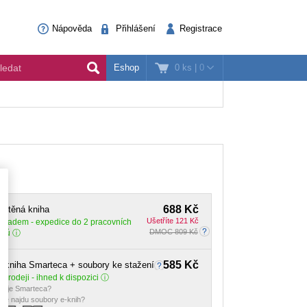
Nápověda
Přihlášení
Registrace
0 ks
|
0
Eshop
688 Kč
ištěná kniha
Ušetříte 121 Kč
Skladem
- expedice do 2 pracovních
DMOC 809 Kč
dnů
585 Kč
-kniha Smarteca + soubory ke stažení
 prodeji - ihned k dispozici
o je Smarteca?
de najdu soubory e-knih?