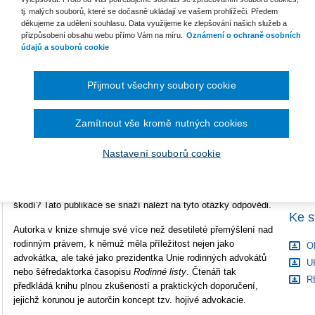
tj. malých souborů, které se dočasně ukládají ve vašem prohlížeči. Předem
Počet stran
296
děkujeme za udělení souhlasu. Data využijeme ke zlepšování našich služeb a
přizpůsobení obsahu webu přímo Vám na míru.
Oznámení o ochraně osobních
B
údajů a souborů cookie
Typ produktu
Tištěná kniha
S
ISBN
978-80-7598-711-2
Přijmout všechny soubory cookie
C
Všechno začíná a končí v rodině. Z rodiny jsme vyšli, rodiny
Zamítnout vše kromě nutných cookies
tvoříme během svého života, k rodině se vyjadřujeme jako k
věci nám důvěrně známé, podobně jako ke škole nebo k fotbalu.
Nastavení souborů cookie
Rodinné vztahy upravuje rodinné právo, kterému se však v
žádné škole neučíme. Používáme je vůbec správně? Víme, jak
funguje a jak nás i naše blízké ovlivňuje? Pomáhá nám, nebo
škodí? Tato publikace se snaží nalézt na tyto otázky odpovědi.
Ke s
Autorka v knize shrnuje své více než desetileté přemýšlení nad
rodinným právem, k němuž měla příležitost nejen jako
OB
advokátka, ale také jako prezidentka Unie rodinných advokátů
UK
nebo šéfredaktorka časopisu
Rodinné listy
. Čtenáři tak
RE
předkládá knihu plnou zkušeností a praktických doporučení,
jejichž korunou je autorčin koncept tzv. hojivé advokacie.