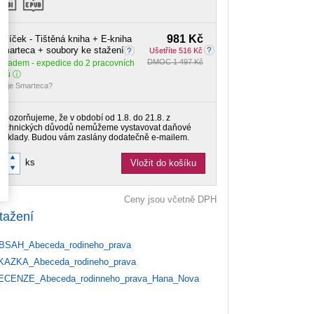
981 Kč
alíček - Tištěná kniha + E-kniha
marteca + soubory ke stažení
Ušetříte 516 Kč
DMOC 1 497 Kč
Skladem
- expedice do 2 pracovních
dnů
o je Smarteca?
Upozorňujeme, že v období od 1.8. do 21.8. z
technických důvodů nemůžeme vystavovat daňové
doklady. Budou vám zaslány dodatečně e-mailem.
ks
Vložit do košíku
Ceny jsou včetně DPH
tažení
SAH_Abeceda_rodineho_prava
AZKA_Abeceda_rodineho_prava
CENZE_Abeceda_rodinneho_prava_Hana_Nova