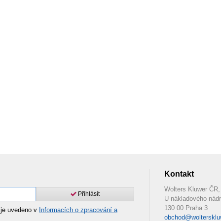
Kontakt
Wolters Kluwer ČR, 
Přihlásit
U nákladového nádr
130 00 Praha 3
 je uvedeno v
Informacích o zpracování a
obchod@woltersklu