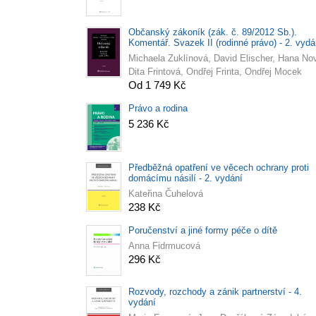
Občanský zákoník (zák. č. 89/2012 Sb.).
Komentář. Svazek II (rodinné právo) - 2. vydá
Michaela Zuklínová, David Elischer, Hana No
Dita Frintová, Ondřej Frinta, Ondřej Mocek
Od 1 749 Kč
Právo a rodina
5 236 Kč
Předběžná opatření ve věcech ochrany proti
domácímu násilí - 2. vydání
Kateřina Čuhelová
238 Kč
Poručenství a jiné formy péče o dítě
Anna Fidrmucová
296 Kč
Rozvody, rozchody a zánik partnerství - 4.
vydání