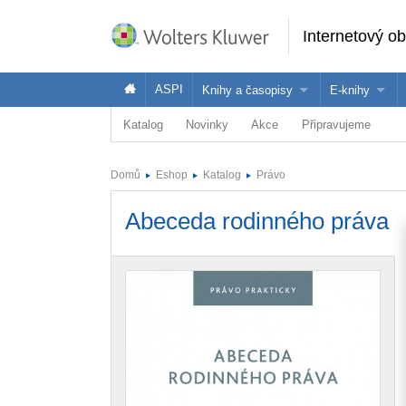
Internetový o
ASPI
Knihy a časopisy
E-knihy
Katalog
Novinky
Akce
Připravujeme
Knihy
Jak na naše
Časopisy
Koupit e-kni
Domů
Eshop
Katalog
Právo
Půjčit si e-k
Abeceda rodinného práva