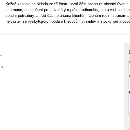
Každá kapitola se skládá ze tří částí: první část obsahuje obecný úvod a
informace, doporučení pro advokáty a právní odborníky, proto v ní najde
soudní judikatury, a třetí část je určena klientům, členům rodin, stranám s
nejčastěji se vyskytujících podání k soudům či smluv a stovky rad a dop
é
 a