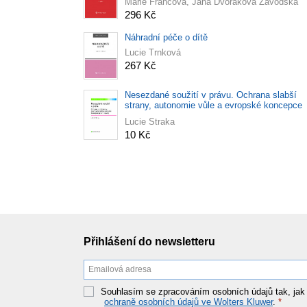
Marie Francová, Jana Dvořáková Závodská
296 Kč
Náhradní péče o dítě
Lucie Trnková
267 Kč
Nesezdané soužití v právu. Ochrana slabší
strany, autonomie vůle a evropské koncepce
právní úpravy
Lucie Straka
10 Kč
Přihlášení do newsletteru
Souhlasím se zpracováním osobních údajů tak, jak
ochraně osobních údajů ve Wolters Kluwer
.
*