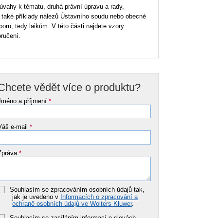
 úvahy k tématu, druhá právní úpravu a rady,
te také příklady nálezů Ústavního soudu nebo obecné
poru, tedy laikům. V této části najdete vzory
oručení.
Chcete vědět více o produktu?
Jméno a příjmení
*
Váš e-mail
*
Zpráva
*
Souhlasím se zpracováním osobních údajů tak,
jak je uvedeno v
Informacích o zpracování a
ochraně osobních údajů ve Wolters Kluwer
.
Souhlasím se zasíláním informací o slevách,