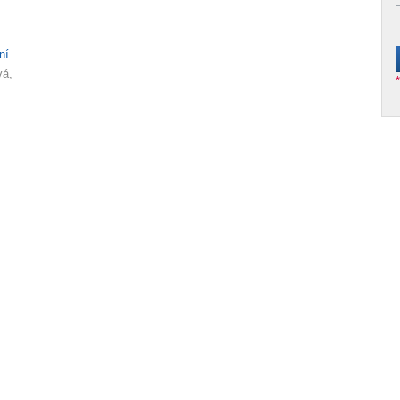
ní
vá,