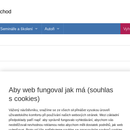
bchod
Semináře a školení
Autoři
 e-knihy?
Semináře a konference
Více o autorech Wolters Kluwer
hu
Školení ASPI, Libra a Praetor
PublishOne
nihu
Vydavatel
Wolters Kluwer
Aby web fungoval jak má (souhlas
T
s cookies)
Autor
Daniela Kovářová
Typ publikace
právo prakticky
Vážený návštěvníku, snažíme se ze všech sil přinášet vysokou úroveň
E
uživatelského komfortu při používání našich webových stránek. Mezi základní
V
Datum vydání
11/2020
předpoklady patří např. aby správně fungovalo vyhledávání, abychom vás
C
neobtěžovali nevhodnou reklamou nebo abychom měli dostatek podnětů, jak web
K
Vazba
brožovaná
vylepšovat. Proto od Vás potřebujeme souhlas se zpracováním souborů cookies,