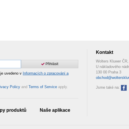
Kontakt
Wolters Kluwer ČR, 
Přihlásit
U nákladového nádr
130 00 Praha 3
 je uvedeno v
Informacích o zpracování a
obchod@woltersklu
ivacy Policy
and
Terms of Service
apply.
Jsme také na:
py produktů
Naše aplikace