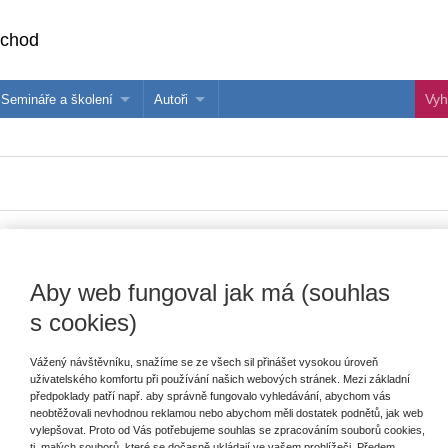
bchod
Semináře a školení
Autoři
 e-knihy?
Semináře a konference
Více o autorech Wolters Kluwer
hu
Školení ASPI, Libra a Praetor
PublishOne
nihu
če o dítě
Aby web fungoval jak má (souhlas
Vydavatel
Wolters Kluwer
E
s cookies)
V
Autor
Anna Fidrmucová
C
K
Vážený návštěvníku, snažíme se ze všech sil přinášet vysokou úroveň
Typ publikace
monografie
uživatelského komfortu při používání našich webových stránek. Mezi základní
předpoklady patří např. aby správně fungovalo vyhledávání, abychom vás
Datum vydání
10/2019
neobtěžovali nevhodnou reklamou nebo abychom měli dostatek podnětů, jak web
vylepšovat. Proto od Vás potřebujeme souhlas se zpracováním souborů cookies,
Počet stran
244
tj. malých souborů, které se dočasně ukládají ve vašem prohlížeči. Předem