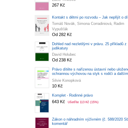
267 Kč
Kontakt s dětmi po rozvodu – Jak nepřijít o dí
Tomáš Novák, Simona Corradiniová, Radim
Vypušťák
Od 282 Kč
Dohled nad nezletilými v právu. 25 příkladů z
judikatury
David Holubec
Od 238 Kč
Právo dítěte s nařízenou ústavní nebo uložen
ochrannou výchovou na styk s rodiči a dalším
osobami
Silvie Konopková
10 Kč
Komplet - Rodinné právo
643 Kč
Ušetříte 113 Kč
(15%)
Zákon o náhradním výživném (č. 588/2020 Sb.
komentář