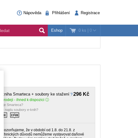
Nápověda
Přihlášení
Registrace
0 ks
|
0
Eshop
296 Kč
-kniha Smarteca + soubory ke stažení
 prodeji - ihned k dispozici
o je Smarteca?
de najdu soubory e-knih?
Upozorňujeme, že v období od 1.8. do 21.8. z
technických důvodů nemůžeme vystavovat daňové