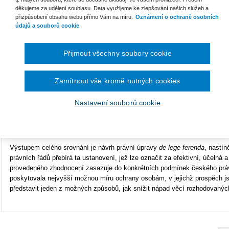
děkujeme za udělení souhlasu. Data využijeme ke zlepšování našich služeb a
Typ produktu
E-kniha
přizpůsobení obsahu webu přímo Vám na míru.
Oznámení o ochraně osobních
údajů a souborů cookie
Formát
Smarteca
Přijmout všechny soubory cookie
ISBN
978-80-7598-558-3
Ke s
Po
Zamítnout vše kromě nutných cookies
Komparativní monografie kritickým pohledem představuje legální
Po
rámec možných způsobů řešení životních situací, v nichž
Nastavení souborů cookie
dochází ať už k objektivní, či subjektivní nemožnosti rodičů
dostát povinnostem vyplývajícím pro ně z rodičovské odpovědnosti v oblas
ochrany. Český legální rámec následně komparuje s právní úpravou Fran
Výstupem celého srovnání je návrh právní úpravy
de lege ferenda
, nastí
právních řádů přebírá ta ustanovení, jež lze označit za efektivní, účelná 
provedeného zhodnocení zasazuje do konkrétních podmínek českého pr
poskytovala nejvyšší možnou míru ochrany osobám, v jejichž prospěch jso
představit jeden z možných způsobů, jak snížit nápad věcí rozhodovanýc