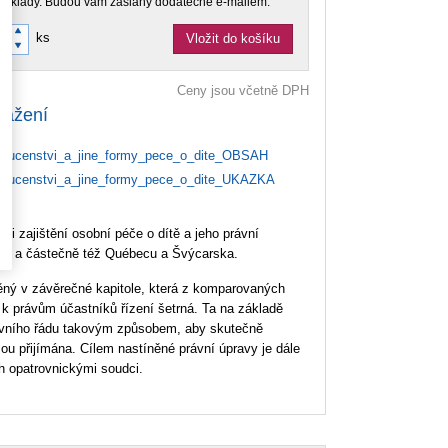
doklady. Budou vám zaslány dodatečně e-mailem.
ks
Vložit do košíku
Ceny jsou včetně DPH
tažení
rucenstvi_a_jine_formy_pece_o_dite_OBSAH
rucenstvi_a_jine_formy_pece_o_dite_UKAZKA
ti zajištění osobní péče o dítě a jeho právní
cie a částečně též Québecu a Švýcarska.
něný v závěrečné kapitole, která z komparovaných
a k právům účastníků řízení šetrná. Ta na základě
ávního řádu takovým způsobem, aby skutečně
u přijímána. Cílem nastíněné právní úpravy je dále
h opatrovnickými soudci.