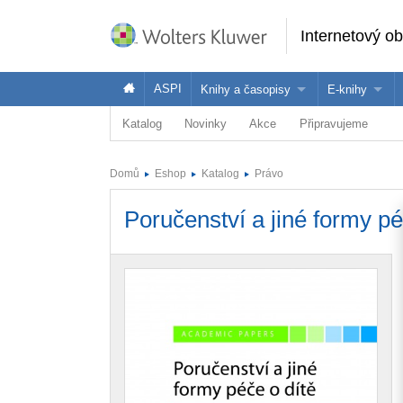
Internetový o
ASPI
Knihy a časopisy
E-knihy
Katalog
Novinky
Akce
Připravujeme
Knihy
Jak na naše
Časopisy
Koupit e-kni
Domů
Eshop
Katalog
Právo
Půjčit si e-k
Poručenství a jiné formy pé