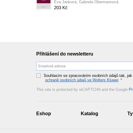
Eva Janková, Gabriela Obermannová
203 Kč
Přihlášení do newsletteru
Souhlasím se zpracováním osobních údajů tak, jak
ochraně osobních údajů ve Wolters Kluwer
.
*
This site is protected by reCAPTCHA and the Google
Pr
Eshop
Katalog
Ty