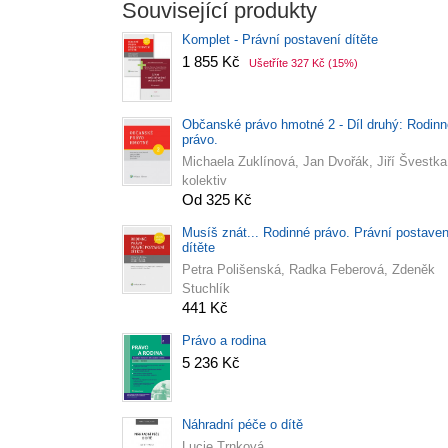
Související produkty
Komplet - Právní postavení dítěte
1 855 Kč
Ušetříte 327 Kč
(15%)
Občanské právo hmotné 2 - Díl druhý: Rodinn
právo.
Michaela Zuklínová, Jan Dvořák, Jiří Švestka
kolektiv
Od 325 Kč
Musíš znát... Rodinné právo. Právní postaven
dítěte
Petra Polišenská, Radka Feberová, Zdeněk
Stuchlík
441 Kč
Právo a rodina
5 236 Kč
Náhradní péče o dítě
Lucie Trnková