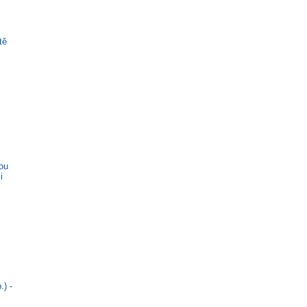
tě
ou
i
) -