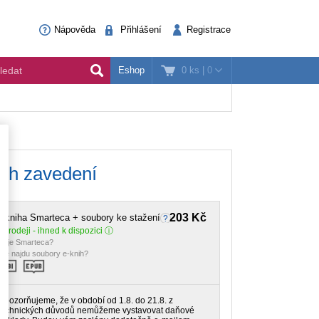
Nápověda
Přihlášení
Registrace
0 ks
|
0
Eshop
ich zavedení
203 Kč
-kniha Smarteca + soubory ke stažení
 prodeji - ihned k dispozici
o je Smarteca?
de najdu soubory e-knih?
Upozorňujeme, že v období od 1.8. do 21.8. z
technických důvodů nemůžeme vystavovat daňové