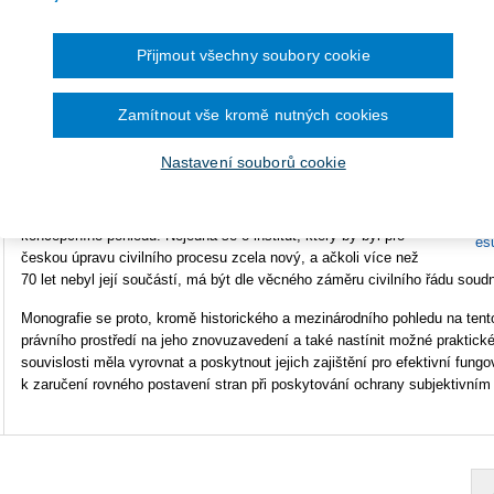
Typ produktu
E-kniha
Přijmout všechny soubory cookie
Formát
Smarteca
Zamítnout vše kromě nutných cookies
ISBN
978-80-7676-537-5
Ke s
Nastavení souborů cookie
OB
Publikace zpracovává problematiku advokátských sporů v
su
civilním nalézacím sporném soudním řízení především z
UK
koncepčního pohledu. Nejedná se o institut, který by byl pro
es
českou úpravu civilního procesu zcela nový, a ačkoli více než
70 let nebyl její součástí, má být dle věcného záměru civilního řádu sou
Monografie se proto, kromě historického a mezinárodního pohledu na tento
právního prostředí na jeho znovuzavedení a také nastínit možné praktické
souvislosti měla vyrovnat a poskytnout jejich zajištění pro efektivní fung
k zaručení rovného postavení stran při poskytování ochrany subjektivní