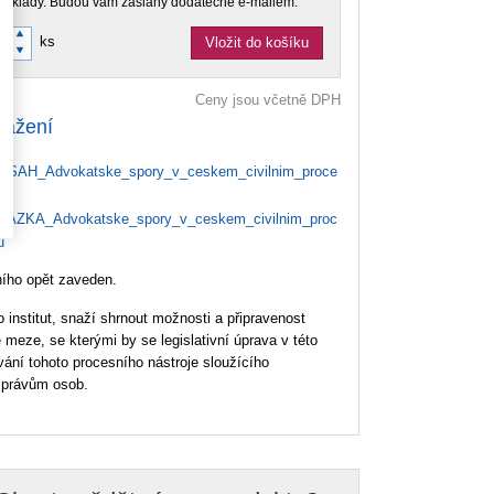
doklady. Budou vám zaslány dodatečně e-mailem.
ks
Vložit do košíku
Ceny jsou včetně DPH
tažení
SAH_Advokatske_spory_v_ceskem_civilnim_proce
AZKA_Advokatske_spory_v_ceskem_civilnim_proc
u
dního opět zaveden.
 institut, snaží shrnout možnosti a připravenost
 meze, se kterými by se legislativní úprava v této
ování tohoto procesního nástroje sloužícího
m právům osob.