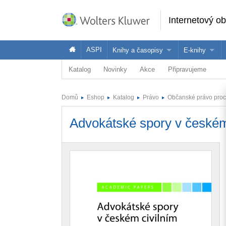
Internetový o
ASPI
Knihy a časopisy
E-knihy
Katalog
Novinky
Akce
Připravujeme
Knihy
Jak na naše
Časopisy
Koupit e-kni
Domů
Eshop
Katalog
Právo
Občanské právo proc
Půjčit si e-k
Advokátské spory v českém 