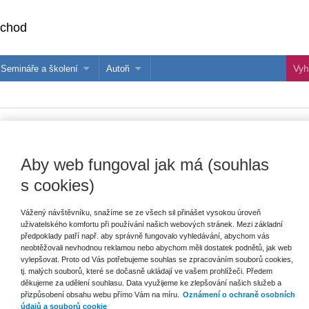
bchod
Semináře a školení
Autoři
 e-knihy?
Semináře a konference
Více o autorech Wolters Kluwer
hu
Školení ASPI, Libra a Praetor
PublishOne
esní
nihu
Aby web fungoval jak má (souhlas
civilním procesu. Možnosti a meze jej
s cookies)
Vydavatel
Wolters Kluwer
E
Vážený návštěvníku, snažíme se ze všech sil přinášet vysokou úroveň
V
uživatelského komfortu při používání našich webových stránek. Mezi základní
Autor
Simona Úlehlová
,
Jan Tulis
C
předpoklady patří např. aby správně fungovalo vyhledávání, abychom vás
K
neobtěžovali nevhodnou reklamou nebo abychom měli dostatek podnětů, jak web
Typ publikace
monografie
vylepšovat. Proto od Vás potřebujeme souhlas se zpracováním souborů cookies,
tj. malých souborů, které se dočasně ukládají ve vašem prohlížeči. Předem
Datum vydání
12/2022
děkujeme za udělení souhlasu. Data využijeme ke zlepšování našich služeb a
přizpůsobení obsahu webu přímo Vám na míru.
Oznámení o ochraně osobních
Počet stran
84
údajů a souborů cookie