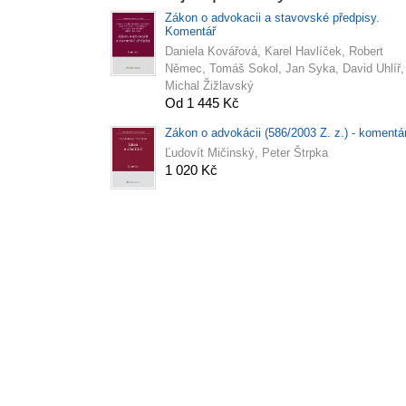
Zákon o advokacii a stavovské předpisy.
Komentář
Daniela Kovářová, Karel Havlíček, Robert
Němec, Tomáš Sokol, Jan Syka, David Uhlíř,
Michal Žižlavský
Od 1 445 Kč
Zákon o advokácii (586/2003 Z. z.) - komentá
Ľudovít Mičinský, Peter Štrpka
1 020 Kč