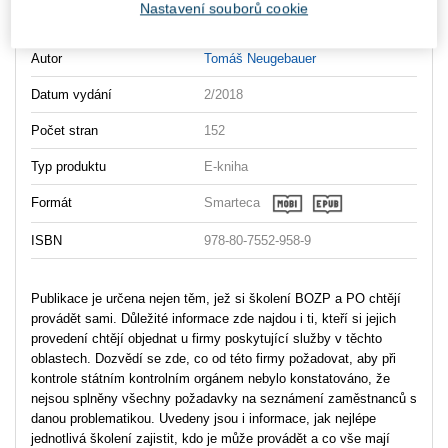
Nastavení souborů cookie
Vydavatel
Wolters Kluwer
Autor
Tomáš Neugebauer
Datum vydání
2/2018
Počet stran
152
Typ produktu
E-kniha
Formát
Smarteca
ISBN
978-80-7552-958-9
Publikace je určena nejen těm, jež si školení BOZP a PO chtějí
provádět sami. Důležité informace zde najdou i ti, kteří si jejich
provedení chtějí objednat u firmy poskytující služby v těchto
oblastech. Dozvědí se zde, co od této firmy požadovat, aby při
kontrole státním kontrolním orgánem nebylo konstatováno, že
nejsou splněny všechny požadavky na seznámení zaměstnanců s
danou problematikou. Uvedeny jsou i informace, jak nejlépe
jednotlivá školení zajistit, kdo je může provádět a co vše mají