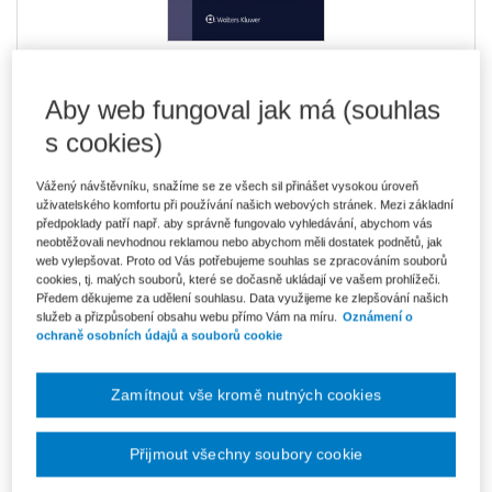
246 Kč
E-kniha Smarteca + soubory ke stažení
Aby web fungoval jak má (souhlas
V prodeji - ihned k dispozici
s cookies)
Co je Smarteca?
Kde najdu soubory e-knih?
Vážený návštěvníku, snažíme se ze všech sil přinášet vysokou úroveň
uživatelského komfortu při používání našich webových stránek. Mezi základní
předpoklady patří např. aby správně fungovalo vyhledávání, abychom vás
Upozorňujeme, že v období od 1.8. do 21.8. z technických
neobtěžovali nevhodnou reklamou nebo abychom měli dostatek podnětů, jak
důvodů nemůžeme vystavovat daňové doklady. Budou vám
zaslány dodatečně e-mailem.
web vylepšovat. Proto od Vás potřebujeme souhlas se zpracováním souborů
cookies, tj. malých souborů, které se dočasně ukládají ve vašem prohlížeči.
ks
Předem děkujeme za udělení souhlasu. Data využijeme ke zlepšování našich
Vložit do košíku
služeb a přizpůsobení obsahu webu přímo Vám na míru.
Oznámení o
ochraně osobních údajů a souborů cookie
Ceny jsou včetně DPH
Ke stažení
Zamítnout vše kromě nutných cookies
Obsah
Ukázka
Přijmout všechny soubory cookie