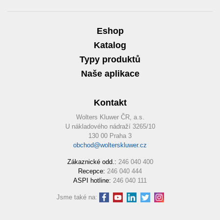
Eshop
Katalog
Typy produktů
Naše aplikace
Kontakt
Wolters Kluwer ČR, a.s.
U nákladového nádraží 3265/10
130 00 Praha 3
obchod@wolterskluwer.cz
Zákaznické odd.:
246 040 400
Recepce:
246 040 444
ASPI hotline:
246 040 111
Jsme také na: