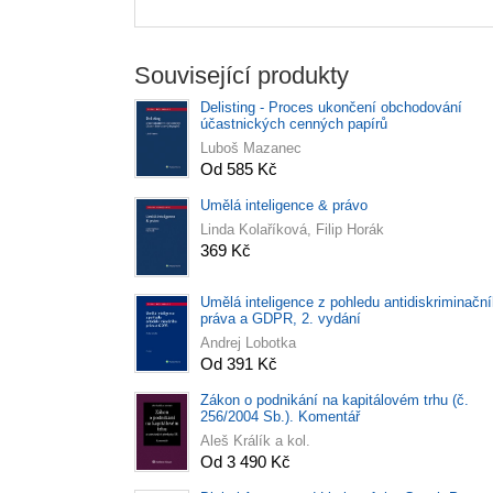
Související produkty
Delisting - Proces ukončení obchodování
účastnických cenných papírů
Luboš Mazanec
Od 585 Kč
Umělá inteligence & právo
Linda Kolaříková, Filip Horák
369 Kč
Umělá inteligence z pohledu antidiskriminačn
práva a GDPR, 2. vydání
Andrej Lobotka
Od 391 Kč
Zákon o podnikání na kapitálovém trhu (č.
256/2004 Sb.). Komentář
Aleš Králík a kol.
Od 3 490 Kč