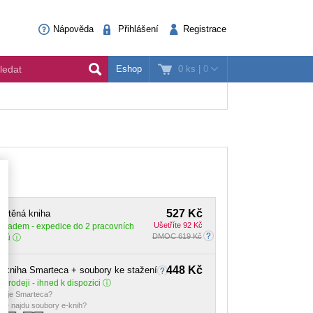
Nápověda
Přihlášení
Registrace
0 ks
|
0
Eshop
t
527 Kč
ištěná kniha
Ušetříte 92 Kč
Skladem
- expedice do 2 pracovních
DMOC 619 Kč
dnů
448 Kč
-kniha Smarteca + soubory ke stažení
 prodeji - ihned k dispozici
o je Smarteca?
de najdu soubory e-knih?