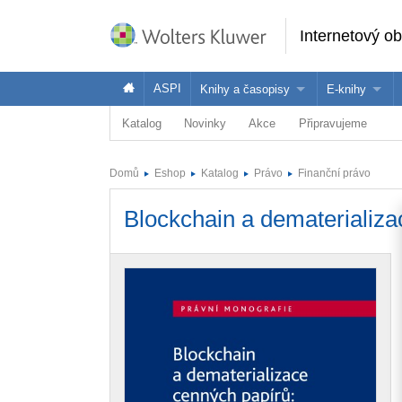
Internetový o
ASPI
Knihy a časopisy
E-knihy
Katalog
Novinky
Akce
Připravujeme
Knihy
Jak na naše
Časopisy
Koupit e-kni
Domů
Eshop
Katalog
Právo
Finanční právo
Půjčit si e-k
Blockchain a dematerializa