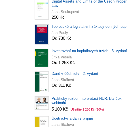
Digital Assets and Limits of the Czech Proper
Law
Jana Soukupová
250 Kč
Teoretické a legislativní základy cenných pap
Jan Pauly
Od 730 Kč
Investování na kapitálových trzích - 3. vydání
Jitka Veselá
Od 1 258 Kč
Daně v účetnictví, 2. vydání
Jana Skálová
Od 311 Kč
Praktický rozbor interpretací NÚR: Balíček
webinářů
5 100 Kč
Ušetříte 1 280 Kč
(20%)
Účetnictví a daň z příjmů
Jana Skálová