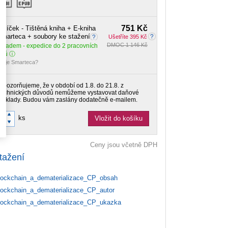
751 Kč
alíček - Tištěná kniha + E-kniha
marteca + soubory ke stažení
Ušetříte 395 Kč
DMOC 1 146 Kč
Skladem
- expedice do 2 pracovních
dnů
o je Smarteca?
Upozorňujeme, že v období od 1.8. do 21.8. z
technických důvodů nemůžeme vystavovat daňové
doklady. Budou vám zaslány dodatečně e-mailem.
ks
Vložit do košíku
Ceny jsou včetně DPH
tažení
ockchain_a_dematerializace_CP_obsah
ockchain_a_dematerializace_CP_autor
ockchain_a_dematerializace_CP_ukazka