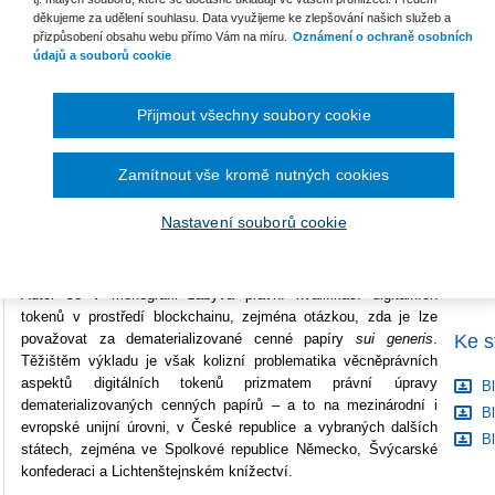
děkujeme za udělení souhlasu. Data využijeme ke zlepšování našich služeb a
Počet stran
212
přizpůsobení obsahu webu přímo Vám na míru.
Oznámení o ochraně osobních
údajů a souborů cookie
B
Typ produktu
Tištěná kniha
S
Přijmout všechny soubory cookie
ISBN
978-80-286-0308-3
C
Zamítnout vše kromě nutných cookies
Technologie
blockchain
je jedním z technologických pilířů
současné doby a průřezově ovlivňuje různé sféry společnosti.
Nastavení souborů cookie
Má také významný právně-společenský kontext, mimo jiné
zasahuje do problematiky dematerializace cenných papírů.
Autor se v monografii zabývá právní kvalifikací digitálních
tokenů v prostředí blockchainu, zejména otázkou, zda je lze
Ke s
považovat za dematerializované cenné papíry
sui generis
.
Těžištěm výkladu je však kolizní problematika věcněprávních
aspektů digitálních tokenů prizmatem právní úpravy
Bl
dematerializovaných cenných papírů – a to na mezinárodní i
Bl
evropské unijní úrovni, v České republice a vybraných dalších
Bl
státech, zejména ve Spolkové republice Německo, Švýcarské
konfederaci a Lichtenštejnském knížectví.