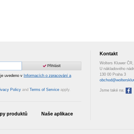
Kontakt
Wolters Kluwer ČR, 
Přihlásit
U nákladového nádr
130 00 Praha 3
 je uvedeno v
Informacích o zpracování a
obchod@woltersklu
ivacy Policy
and
Terms of Service
apply.
Jsme také na:
py produktů
Naše aplikace