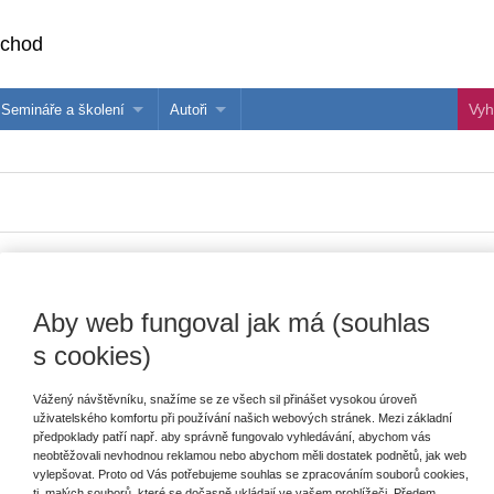
bchod
Semináře a školení
Autoři
 e-knihy?
Semináře a konference
Více o autorech Wolters Kluwer
hu
Školení ASPI, Libra a Praetor
PublishOne
nihu
ce cenných papírů: kolizněprávní kontex
Aby web fungoval jak má (souhlas
Vydavatel
Wolters Kluwer
T
s cookies)
Autor
Bohdan Zubač
Vážený návštěvníku, snažíme se ze všech sil přinášet vysokou úroveň
Typ publikace
monografie
uživatelského komfortu při používání našich webových stránek. Mezi základní
E
předpoklady patří např. aby správně fungovalo vyhledávání, abychom vás
V
Datum vydání
7/2025
neobtěžovali nevhodnou reklamou nebo abychom měli dostatek podnětů, jak web
C
vylepšovat. Proto od Vás potřebujeme souhlas se zpracováním souborů cookies,
K
Vazba
brožovaná
tj. malých souborů, které se dočasně ukládají ve vašem prohlížeči. Předem