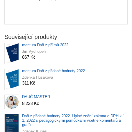
Související produkty
meritum Daň z příjmů 2022
Jiří Vychopeň
867 Kč
meritum Daň z přidané hodnoty 2022
Zdeňka Hušáková
311 Kč
DAUČ MASTER
8 228 Kč
Daň z přidané hodnoty 2022. Úplné znění zákona o DPH k 1.
1. 2022 s pedagogickými pomůckami včetně komentářů a
grafů
Zdeněk Kuneš