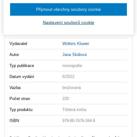
Ke stažení
Přijmout všechny soubory cookie
Dane_v_ucetnictvi_2vydani_OBSAH
Nastavení souborů cookie
Dane_v_ucetnictvi_2vydani_UKAZKA
Vydavatel
Wolters Kluwer
Autor
Jana Skálová
Typ publikace
monografie
Datum vydání
6/2022
Vazba
brožovaná
Počet stran
220
Typ produktu
Tištěná kniha
ISBN
978-80-7676-344-9