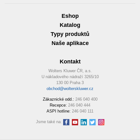
Eshop
Katalog
Typy produktů
Naše aplikace
Kontakt
Wolters Kluwer ČR, a.s.
U nákladového nádraží 3265/10
130 00 Praha 3
obchod@wolterskluwer.cz
Zákaznické odd.:
246 040 400
Recepce:
246 040 444
ASPI hotline:
246 040 111
Jsme také na: