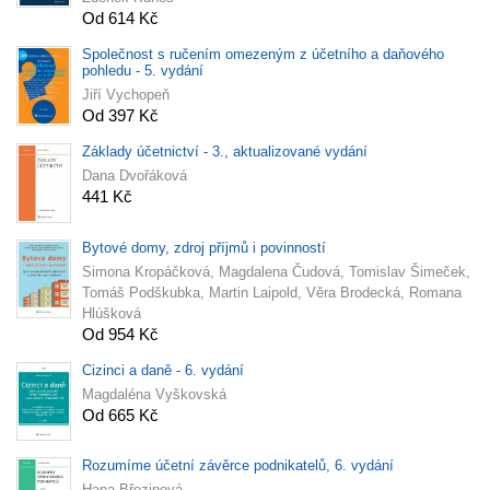
Od 614 Kč
Společnost s ručením omezeným z účetního a daňového
pohledu - 5. vydání
Jiří Vychopeň
Od 397 Kč
Základy účetnictví - 3., aktualizované vydání
Dana Dvořáková
441 Kč
Bytové domy, zdroj příjmů i povinností
Simona Kropáčková, Magdalena Čudová, Tomislav Šimeček,
Tomáš Podškubka, Martin Laipold, Věra Brodecká, Romana
Hlúšková
Od 954 Kč
Cizinci a daně - 6. vydání
Magdaléna Vyškovská
Od 665 Kč
Rozumíme účetní závěrce podnikatelů, 6. vydání
Hana Březinová