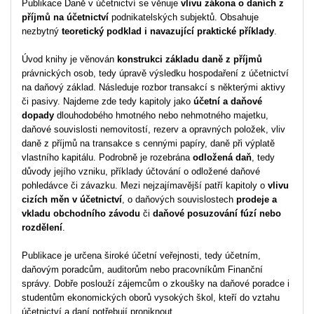
Publikace Daně v účetnictví se věnuje
vlivu zákona o daních z
příjmů na účetnictví
podnikatelských subjektů. Obsahuje
nezbytný
teoretický podklad i navazující praktické příklady
.
Úvod knihy je věnován
konstrukci základu daně z příjmů
právnických osob, tedy úpravě výsledku hospodaření z účetnictví
na daňový základ. Následuje rozbor transakcí s některými aktivy
či pasivy. Najdeme zde tedy kapitoly jako
účetní a daňové
dopady
dlouhodobého hmotného nebo nehmotného majetku,
daňové souvislosti nemovitostí, rezerv a opravných položek, vliv
daně z příjmů na transakce s cennými papíry, daně při výplatě
vlastního kapitálu. Podrobně je rozebrána
odložená daň
, tedy
důvody jejího vzniku, příklady účtování o odložené daňové
pohledávce či závazku. Mezi nejzajímavější patří kapitoly o
vlivu
cizích měn v účetnictví
, o daňových souvislostech
prodeje a
vkladu obchodního závodu
či
daňové posuzování fúzí nebo
rozdělení
.
Publikace je určena široké účetní veřejnosti, tedy účetním,
daňovým poradcům, auditorům nebo pracovníkům Finanční
správy. Dobře poslouží zájemcům o zkoušky na daňové poradce i
studentům ekonomických oborů vysokých škol, kteří do vztahu
účetnictví a daní potřebují proniknout.