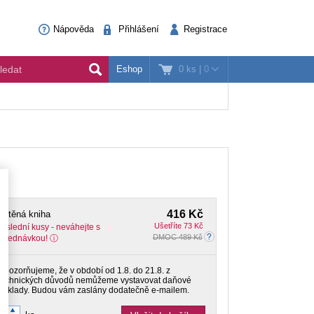
Nápověda
Přihlášení
Registrace
0 ks
|
0
Eshop
416 Kč
ištěná kniha
Ušetříte 73 Kč
oslední kusy - neváhejte s
DMOC 489 Kč
objednávkou!
Upozorňujeme, že v období od 1.8. do 21.8. z
technických důvodů nemůžeme vystavovat daňové
doklady. Budou vám zaslány dodatečně e-mailem.