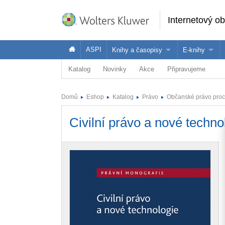
Internetový o
ASPI
Knihy a časopisy
E-knihy
Katalog
Novinky
Akce
Připravujeme
Knihy
Jak na naše
Časopisy
Koupit e-kni
Domů
Eshop
Katalog
Právo
Občanské právo proc
Půjčit si e-k
Civilní právo a nové techno