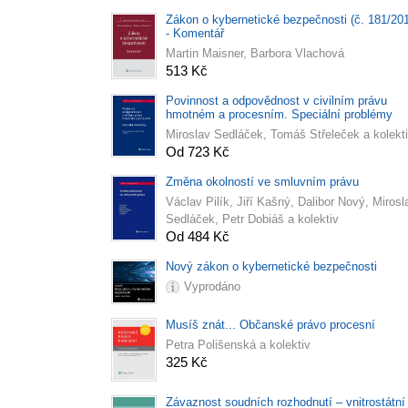
Zákon o kybernetické bezpečnosti (č. 181/20
- Komentář
Martin Maisner, Barbora Vlachová
513 Kč
Povinnost a odpovědnost v civilním právu
hmotném a procesním. Speciální problémy
Miroslav Sedláček, Tomáš Střeleček a kolekt
Od 723 Kč
Změna okolností ve smluvním právu
Václav Pilík, Jiří Kašný, Dalibor Nový, Mirosl
Sedláček, Petr Dobiáš a kolektiv
Od 484 Kč
Nový zákon o kybernetické bezpečnosti
Vyprodáno
Musíš znát... Občanské právo procesní
Petra Polišenská a kolektiv
325 Kč
Závaznost soudních rozhodnutí – vnitrostátní