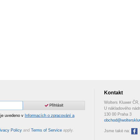
Kontakt
Wolters Kluwer ČR, 
Přihlásit
U nákladového nádr
130 00 Praha 3
 je uvedeno v
Informacích o zpracování a
obchod@woltersklu
ivacy Policy
and
Terms of Service
apply.
Jsme také na: