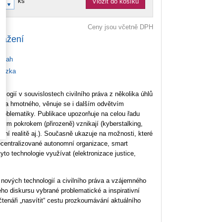
ks
Vložit do košíku
Ceny jsou včetně DPH
tažení
bsah
ázka
logií v souvislostech civilního práva z několika úhlů
áva hmotného, věnuje se i dalším odvětvím
roblematiky. Publikace upozorňuje na celou řadu
ckým pokrokem (přirozeně) vznikají (kyberstalking,
ální realitě aj.). Současně ukazuje na možnosti, které
decentralizované autonomní organizace, smart
tyto technologie využívat (elektronizace justice,
ových technologií a civilního práva a vzájemného
ho diskursu vybrané problematické a inspirativní
 čtenáři „nasvítit“ cestu prozkoumávání aktuálního