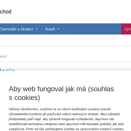
bchod
Semináře a školení
Autoři
 e-knihy?
Semináře a konference
Více o autorech Wolters Kluwer
hu
Školení ASPI, Libra a Praetor
PublishOne
esní
nihu
logie
Aby web fungoval jak má (souhlas
Vydavatel
Wolters Kluwer
T
P
s cookies)
Autor
Miroslav Sedláček
,
Tomáš Střeleček
a
kolektiv
Vážený návštěvníku, snažíme se ze všech sil přinášet vysokou úroveň
Typ publikace
monografie
uživatelského komfortu při používání našich webových stránek. Mezi základní
předpoklady patří např. aby správně fungovalo vyhledávání, abychom vás
neobtěžovali nevhodnou reklamou nebo abychom měli dostatek podnětů, jak web
Datum vydání
1/2023
vylepšovat. Proto od Vás potřebujeme souhlas se zpracováním souborů cookies,