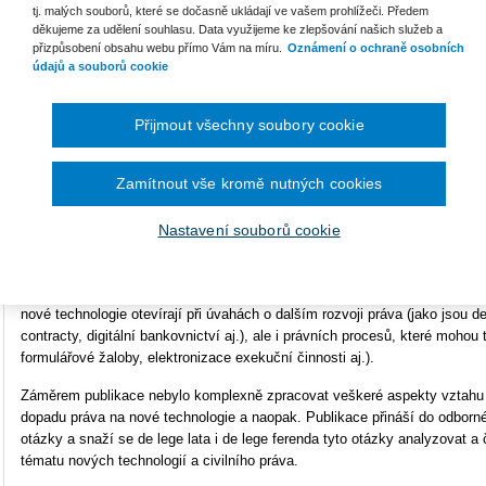
tj. malých souborů, které se dočasně ukládají ve vašem prohlížeči. Předem
Vazba
brožovaná
děkujeme za udělení souhlasu. Data využijeme ke zlepšování našich služeb a
přizpůsobení obsahu webu přímo Vám na míru.
Oznámení o ochraně osobních
Počet stran
304
údajů a souborů cookie
Ke s
Typ produktu
Tištěná kniha
Přijmout všechny soubory cookie
O
ISBN
978-80-7676-503-0
Uk
Zamítnout vše kromě nutných cookies
Publikace Civilní právo a nové technologie zpracovává téma nových techno
pohledu. Předně se zabývá vztahem nových technologií a občanského pr
Nastavení souborů cookie
soukromého práva a rovněž zkoumá procesní souvislosti daného okruhu p
zcela aktuálních otázek, jež analyzuje, a které v souvislosti s technologi
kyberšikana, ochrana spotřebitele na internetu, ochrana osobnosti ve virtu
nové technologie otevírají při úvahách o dalším rozvoji práva (jako jsou 
contracty, digitální bankovnictví aj.), ale i právních procesů, které mohou 
formulářové žaloby, elektronizace exekuční činnosti aj.).
Záměrem publikace nebylo komplexně zpracovat veškeré aspekty vztahu n
dopadu práva na nové technologie a naopak. Publikace přináší do odborné
otázky a snaží se de lege lata i de lege ferenda tyto otázky analyzovat a
tématu nových technologií a civilního práva.