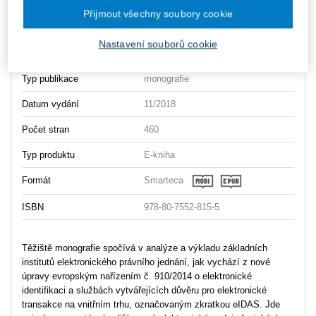
Přijmout všechny soubory cookie
Vydavatel
Wolters Kluwer
Nastavení souborů cookie
Autor
Vojtěch Kment
Typ publikace
monografie
Datum vydání
11/2018
Počet stran
460
Typ produktu
E-kniha
Formát
Smarteca
ISBN
978-80-7552-815-5
Těžiště monografie spočívá v analýze a výkladu základních
institutů elektronického právního jednání, jak vychází z nové
úpravy evropským nařízením č. 910/2014 o elektronické
identifikaci a službách vytvářejících důvěru pro elektronické
transakce na vnitřním trhu, označovaným zkratkou eIDAS. Jde