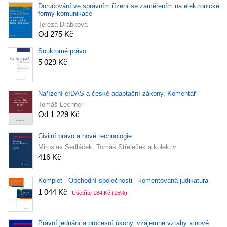
Doručování ve správním řízení se zaměřením na elektronické
formy komunikace
Tereza Drábková
Od 275 Kč
Soukromé právo
5 029 Kč
Nařízení eIDAS a české adaptační zákony. Komentář
Tomáš Lechner
Od 1 229 Kč
Civilní právo a nové technologie
Miroslav Sedláček, Tomáš Střeleček a kolektiv
416 Kč
Komplet - Obchodní společnosti - komentovaná judikatura
1 044 Kč
Ušetříte 184 Kč
(15%)
Právní jednání a procesní úkony, vzájemné vztahy a nové