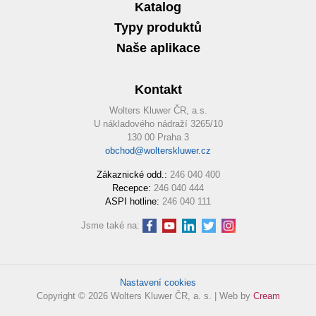
Katalog
Typy produktů
Naše aplikace
Kontakt
Wolters Kluwer ČR, a.s.
U nákladového nádraží 3265/10
130 00 Praha 3
obchod@wolterskluwer.cz
Zákaznické odd.:
246 040 400
Recepce:
246 040 444
ASPI hotline:
246 040 111
Jsme také na:
Nastavení cookies
Copyright © 2026 Wolters Kluwer ČR, a. s. | Web by
Cream