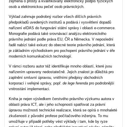
zejména o prostý a kvalifikovaný elektronický podpis fyzických
osob a elektronickou pečeť osob právnických.
Výklad zahrnuje podrobný rozbor všech dílčích právních
předpokladů uvedených institutů a podává i vysvětlení dopadů
nařízení eIDAS do fungování státní správy i oblasti e-commerce.
Monografie podává také srovnávací analýzu elektronického
právního jednání podle práva EU, ČR a Německa. V neposlední
řadě nabízí také exkurz do obecné teorie právního jednání, která
je základním východiskem pro pochopení právního jednání v éře
moderních komunikačních technologií.
V rámci rozboru autor též identifikuje mnoho oblastí, které jsou
nařízením upraveny nedostatečně. Jejich znalost je důležitá pro
zaplnění smluvní úpravou, vnitřními předpisy obchodních
korporací i veřejné správy, popř.
de lege ferenda
pro podrobnější
vnitrostání implementaci.
Kniha je nejen výsledkem čerstvého právního výzkumu autora v
oblasti práva ICT, ale i jeho schopnosti spatřovat za právní
úpravou možnosti technické realizace, která se opírá o mnohaleté
zkušenosti z původní profese počítačového inženýra. To mu
umožňuje v případě potřeby vést výklady i tam, kde by ryze