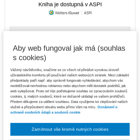
Kniha je dostupná v ASPI
723 Kč
E-kniha Smarteca + soubory ke stažení
V prodeji - ihned k dispozici
Co je Smarteca?
Aby web fungoval jak má (souhlas
Kde najdu soubory e-knih?
s cookies)
Vážený návštěvníku, snažíme se ze všech sil přinášet vysokou úroveň
Upozorňujeme, že v období od 1.8. do 21.8. z technických
důvodů nemůžeme vystavovat daňové doklady. Budou vám
uživatelského komfortu při používání našich webových stránek. Mezi základní
zaslány dodatečně e-mailem.
předpoklady patří např. aby správně fungovalo vyhledávání, abychom vás
neobtěžovali nevhodnou reklamou nebo abychom měli dostatek podnětů, jak
ks
Vložit do košíku
web vylepšovat. Proto od Vás potřebujeme souhlas se zpracováním souborů
cookies, tj. malých souborů, které se dočasně ukládají ve vašem prohlížeči.
Předem děkujeme za udělení souhlasu. Data využijeme ke zlepšování našich
Ceny jsou včetně DPH
služeb a přizpůsobení obsahu webu přímo Vám na míru.
Oznámení o
ochraně osobních údajů a souborů cookie
Ke stažení
OBSAH
Zamítnout vše kromě nutných cookies
UKÁZKA