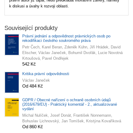
právní autor již tápal, nebo předkládat inovativní závěry, náměty
k diskusi a úvahy k rozvoji oblasti.
Související produkty
Právní jednání a odpovědnost právnických osob po
rekodifikaci českého soukromého práva
Petr Čech, Karel Beran, Zdeněk Kühn, Jiří Hrádek, David
Elischer, Václav Janeček, Bohumil Dvořák, Lucie Novotná
Krtoušová, Pavel Ondřejek
542 Kč
Kritika právní odpovědnosti
Václav Janeček
Od 484 Kč
GDPR / Obecné nařízení o ochraně osobních údajů
(2016/679/EU) - Praktický komentář - 2., aktualizované
vydání
Michal Nulíček, Josef Donát, František Nonnemann,
Bohuslav Lichnovský, Jan Tomíšek, Kristýna Kovaříková
Od 860 Kč