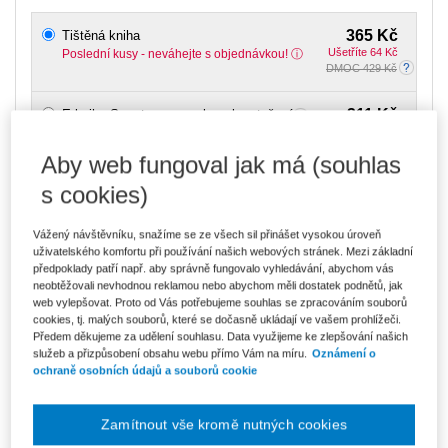
365 Kč
Tištěná kniha
Ušetříte 64 Kč
Poslední kusy - neváhejte s objednávkou!
DMOC 429 Kč
311 Kč
E-kniha Smarteca + soubory ke stažení
V prodeji - ihned k dispozici
Co je Smarteca?
Aby web fungoval jak má (souhlas
Kde najdu soubory e-knih?
s cookies)
521 Kč
Balíček - Tištěná kniha + E-kniha
Vážený návštěvníku, snažíme se ze všech sil přinášet vysokou úroveň
Smarteca + soubory ke stažení
Ušetříte 273 Kč
uživatelského komfortu při používání našich webových stránek. Mezi základní
DMOC 794 Kč
Poslední kusy - neváhejte s objednávkou!
předpoklady patří např. aby správně fungovalo vyhledávání, abychom vás
Co je Smarteca?
neobtěžovali nevhodnou reklamou nebo abychom měli dostatek podnětů, jak
web vylepšovat. Proto od Vás potřebujeme souhlas se zpracováním souborů
cookies, tj. malých souborů, které se dočasně ukládají ve vašem prohlížeči.
Upozorňujeme, že v období od 1.8. do 21.8. z technických
Předem děkujeme za udělení souhlasu. Data využijeme ke zlepšování našich
důvodů nemůžeme vystavovat daňové doklady. Budou vám
služeb a přizpůsobení obsahu webu přímo Vám na míru.
Oznámení o
zaslány dodatečně e-mailem.
ochraně osobních údajů a souborů cookie
ks
Vložit do košíku
Zamítnout vše kromě nutných cookies
Ceny jsou včetně DPH