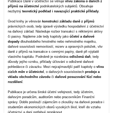
Publikace Daně v účetnictví se věnuje
vlivu zákona o daních z
příjmů na účetnictví
podnikatelských subjektů. Obsahuje
nezbytný
teoretický podklad i navazující praktické příklady
.
Úvod knihy je věnován
konstrukci základu daně z příjmů
právnických osob, tedy úpravě výsledku hospodaření z účetnictví
na daňový základ. Následuje rozbor transakcí s některými aktivy
či pasivy. Najdeme zde tedy kapitoly jako
účetní a daňové
dopady
dlouhodobého hmotného nebo nehmotného majetku,
daňové souvislosti nemovitostí, rezerv a opravných položek, vliv
daně z příjmů na transakce s cennými papíry, daně při výplatě
vlastního kapitálu. Podrobně je rozebrána
odložená daň
, tedy
důvody jejího vzniku, příklady účtování o odložené daňové
pohledávce či závazku. Mezi nejzajímavější patří kapitoly o
vlivu
cizích měn v účetnictví
, o daňových souvislostech
prodeje a
vkladu obchodního závodu
či
daňové posuzování fúzí nebo
rozdělení
.
Publikace je určena široké účetní veřejnosti, tedy účetním,
daňovým poradcům, auditorům nebo pracovníkům Finanční
správy. Dobře poslouží zájemcům o zkoušky na daňové poradce i
studentům ekonomických oborů vysokých škol, kteří do vztahu
účetnictví a daní potřebují proniknout.