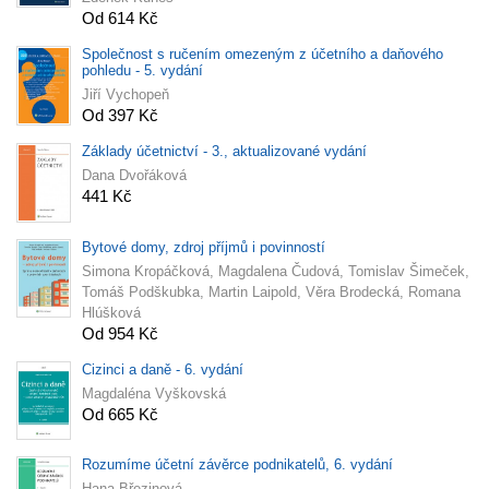
Od 614 Kč
Společnost s ručením omezeným z účetního a daňového
pohledu - 5. vydání
Jiří Vychopeň
Od 397 Kč
Základy účetnictví - 3., aktualizované vydání
Dana Dvořáková
441 Kč
Bytové domy, zdroj příjmů i povinností
Simona Kropáčková, Magdalena Čudová, Tomislav Šimeček,
Tomáš Podškubka, Martin Laipold, Věra Brodecká, Romana
Hlúšková
Od 954 Kč
Cizinci a daně - 6. vydání
Magdaléna Vyškovská
Od 665 Kč
Rozumíme účetní závěrce podnikatelů, 6. vydání
Hana Březinová