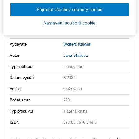
Ke stažení
Přijmout všechny soubory cookie
Dane_v_ucetnictvi_2vydani_OBSAH
Nastavení souborů cookie
Dane_v_ucetnictvi_2vydani_UKAZKA
Vydavatel
Wolters Kluwer
Autor
Jana Skálová
Typ publikace
monografie
Datum vydání
6/2022
Vazba
brožovaná
Počet stran
220
Typ produktu
Tištěná kniha
ISBN
978-80-7676-344-9