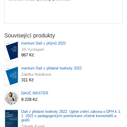
Související produkty
meritum Daň z příjmů 2022
Jiří Vychopeň
867 Kč
meritum Daň z přidané hodnoty 2022
Zdeňka Hušáková
311 Kč
DAUČ MASTER
8 228 Kč
Daň z přidané hodnoty 2022. Úplné znění zákona o DPH k 1.
1. 2022 s pedagogickými pomůckami včetně komentářů a
grafů
Zdeněk Kuneš