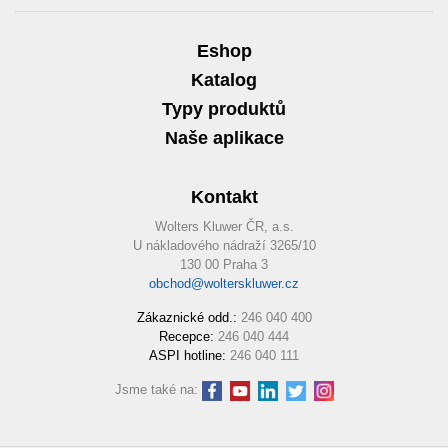
Eshop
Katalog
Typy produktů
Naše aplikace
Kontakt
Wolters Kluwer ČR, a.s.
U nákladového nádraží 3265/10
130 00 Praha 3
obchod@wolterskluwer.cz
Zákaznické odd.:
246 040 400
Recepce:
246 040 444
ASPI hotline:
246 040 111
Jsme také na: