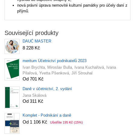
nová právní úprava nemovité kulturní památky pro účely daní z
příjmů.
Související produkty
DAUČ MASTER
8 228 Kč
meritum Účetnictví podnikatelů 2023
Ivan Brychta, Miroslav Bulla, Ivana Kuchařová, Ivana
Pilařová, Yvetta Pšenková, Jiří Strouhal
Od 701 Kč
Daně v účetnictví, 2. vydání
Jana Skálová
Od 311 Kč
Komplet - Podnikání a daně
Od 1 106 Kč
Ušetříte 195 Kč
(15%)