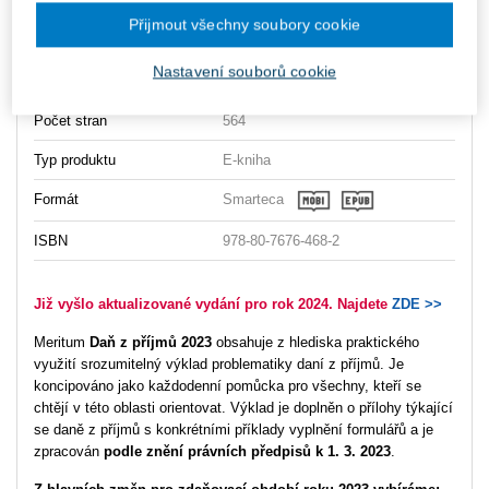
Autor
Jiří Vychopeň
Přijmout všechny soubory cookie
Typ publikace
merita
Nastavení souborů cookie
Datum vydání
4/2023
Počet stran
564
Typ produktu
E-kniha
Formát
Smarteca
ISBN
978-80-7676-468-2
Již vyšlo aktualizované
vydání pro rok 2024. Najdete
ZDE
>>
Meritum
Daň z příjmů 2023
obsahuje z hlediska praktického
využití srozumitelný výklad problematiky daní z příjmů. Je
koncipováno jako každodenní pomůcka pro všechny, kteří se
chtějí v této oblasti orientovat. Výklad je doplněn o přílohy týkající
se daně z příjmů s konkrétními příklady vyplnění formulářů a je
zpracován
podle znění právních předpisů k 1. 3. 2023
.