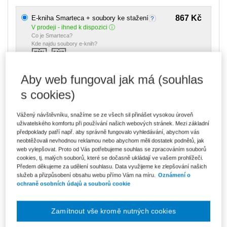
867 Kč
E-kniha Smarteca + soubory ke stažení
V prodeji - ihned k dispozici
Co je Smarteca?
Kde najdu soubory e-knih?
Aby web fungoval jak má (souhlas
Upozorňujeme, že v období od 1.8. do 21.8. z technických
důvodů nemůžeme vystavovat daňové doklady. Budou vám
zaslány dodatečně e-mailem.
s cookies)
ks
Vložit do košíku
Vážený návštěvníku, snažíme se ze všech sil přinášet vysokou úroveň
uživatelského komfortu při používání našich webových stránek. Mezi základní
předpoklady patří např. aby správně fungovalo vyhledávání, abychom vás
Ceny jsou včetně DPH
neobtěžovali nevhodnou reklamou nebo abychom měli dostatek podnětů, jak
Ke stažení
web vylepšovat. Proto od Vás potřebujeme souhlas se zpracováním souborů
cookies, tj. malých souborů, které se dočasně ukládají ve vašem prohlížeči.
Předem děkujeme za udělení souhlasu. Data využijeme ke zlepšování našich
Meritum Daň z příjmů 2023_obsah
služeb a přizpůsobení obsahu webu přímo Vám na míru.
Oznámení o
Meritum Daň z příjmů 2023_ukazka
ochraně osobních údajů a souborů cookie
Vydavatel
Wolters Kluwer
Zamítnout vše kromě nutných cookies