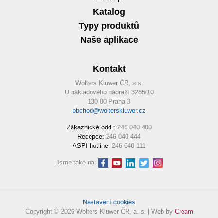
Katalog
Typy produktů
Naše aplikace
Kontakt
Wolters Kluwer ČR, a.s.
U nákladového nádraží 3265/10
130 00 Praha 3
obchod@wolterskluwer.cz
Zákaznické odd.:
246 040 400
Recepce:
246 040 444
ASPI hotline:
246 040 111
Jsme také na:
Nastavení cookies
Copyright © 2026 Wolters Kluwer ČR, a. s. | Web by
Cream