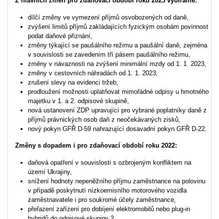
Z hlavních změn pro zdaňovací období roku 2023 vybíráme:
dílčí změny ve vymezení příjmů osvobozených od daně,
zvýšení limitů příjmů zakládajících fyzickým osobám povinnost
podat daňové přiznání,
změny týkající se paušálního režimu a paušální daně, zejména
v souvislosti se zavedením tří pásem paušálního režimu,
změny v návaznosti na zvýšení minimální mzdy od 1. 1. 2023,
změny v cestovních náhradách od 1. 1. 2023,
zrušení slevy na evidenci tržeb,
prodloužení možnosti uplatňovat mimořádné odpisy u hmotného
majetku v 1. a 2. odpisové skupině,
nová ustanovení ZDP upravující pro vybrané poplatníky daně z
příjmů právnických osob daň z neočekávaných zisků,
nový pokyn GFŘ D-59 nahrazující dosavadní pokyn GFŘ D-22.
Změny s dopadem i pro zdaňovací období roku 2022:
daňová opatření v souvislosti s ozbrojeným konfliktem na
území Ukrajiny,
snížení hodnoty nepeněžního příjmu zaměstnance na polovinu
v případě poskytnutí nízkoemisního motorového vozidla
zaměstnavatele i pro soukromé účely zaměstnance,
přeřazení zařízení pro dobíjení elektromobilů nebo plug-in
hybridů do odpisové skupiny 2,