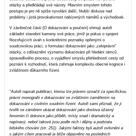
otázky a předkládají své názory. Hlavním smyslem tohoto
postupu je pro ně spíše vyvolání další, hlubší diskuse nad
problémy i jistá provokativnost nabízených námětů a východisek.
V závěrečné části (O dokazování a poučení) shrnují autoři
základní stavební kameny své práce, jimiž je pokus o spojení
filozofujících úvah s konkrétními poznatky opřenými o
soudcovskou práci, o formulaci dokazování jako „celoprávní“
otázky, o zdůraznění významu dokazování při hledání rámců
spravedlivého procesu, o vyjádření smyslu přehlednosti cesty od
poznání k rozhodnutí, která zahrnuje komplexitu obecné kognice i
zvláštnosti důkazního řízení.
"Autoři napsali publikaci, kterou lze právem označit za specifickou
právní monografii o dokazování se zvláštním zaměřením na
dokazování v civilním soudním řízení. Autoři sami přiznali, že ji
tvořili se záměrem ukázat dokazování jako doslova úžasný
fenomén či dokonce jako příběh, místy snad i dramatický a
napínavý, neboť takové jsou podle nich i dějiny a podstata
lidského chování (str. 251). Jakými faktory byli autoři ovlivněni a
s jakým cílem pracovali je blíže objasněno na posledních