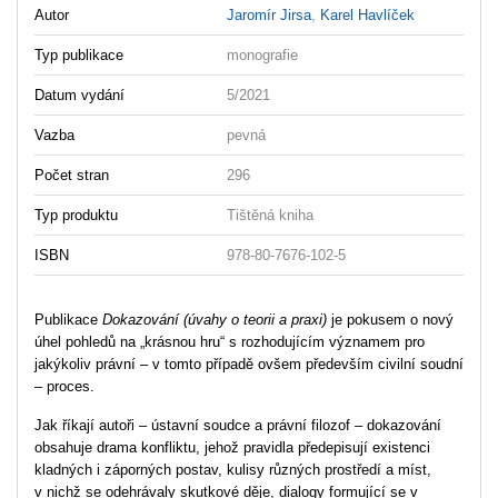
Autor
Jaromír Jirsa
,
Karel Havlíček
Typ publikace
monografie
Datum vydání
5/2021
Vazba
pevná
Počet stran
296
Typ produktu
Tištěná kniha
ISBN
978-80-7676-102-5
Publikace
Dokazování (úvahy o teorii a praxi)
je pokusem o nový
úhel pohledů na „krásnou hru“ s rozhodujícím významem pro
jakýkoliv právní – v tomto případě ovšem především civilní soudní
– proces.
Jak říkají autoři – ústavní soudce a právní filozof – dokazování
obsahuje drama konfliktu, jehož pravidla předepisují existenci
kladných i záporných postav, kulisy různých prostředí a míst,
v nichž se odehrávaly skutkové děje, dialogy formující se v