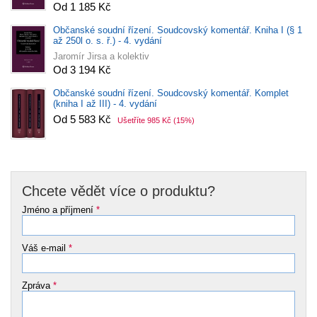
Od 1 185 Kč
Občanské soudní řízení. Soudcovský komentář. Kniha I (§ 1
až 250l o. s. ř.) - 4. vydání
Jaromír Jirsa a kolektiv
Od 3 194 Kč
Občanské soudní řízení. Soudcovský komentář. Komplet
(kniha I až III) - 4. vydání
Od 5 583 Kč
Ušetříte 985 Kč
(15%)
Chcete vědět více o produktu?
Jméno a příjmení
*
Váš e-mail
*
Zpráva
*