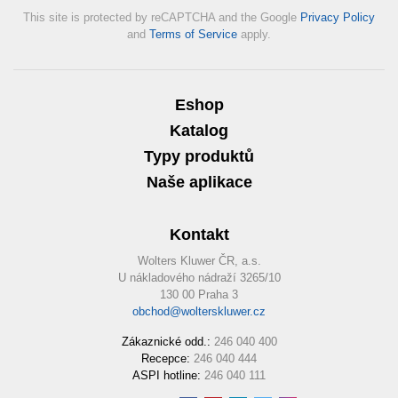
This site is protected by reCAPTCHA and the Google
Privacy Policy
and
Terms of Service
apply.
Eshop
Katalog
Typy produktů
Naše aplikace
Kontakt
Wolters Kluwer ČR, a.s.
U nákladového nádraží 3265/10
130 00 Praha 3
obchod@wolterskluwer.cz
Zákaznické odd.:
246 040 400
Recepce:
246 040 444
ASPI hotline:
246 040 111