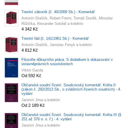
Trestní zákoník (č. 40/2009 Sb.) - Komentář
Antonín Draštík, Robert Fremr, Tomáš Durdík, Miroslav
Růžička, Alexander Sotolář a kolektiv
4 342 Kč
Trestní řád (č. 141/1961 Sb.) - Komentář
Antonín Draštík, Jaroslav Fenyk a kolektiv
4 812 Kč
Filozofie důkazního práva. S dodatkem k dokazování v
ústavněprávních souvislostech
Viktor Gazda
Od 592 Kč
Občanské soudní řízení. Soudcovský komentář. Kniha II
(zákon č. 292/2013 Sb., o zvláštních řízeních soudních) - 4.
vydání
Jaromír Jirsa a kolektiv
Od 2 189 Kč
Občanské soudní řízení. Soudcovský komentář. Kniha III (§
251 až 376 o. s. ř.) - 4. vydání
Jaromír Jirsa a kolektiv