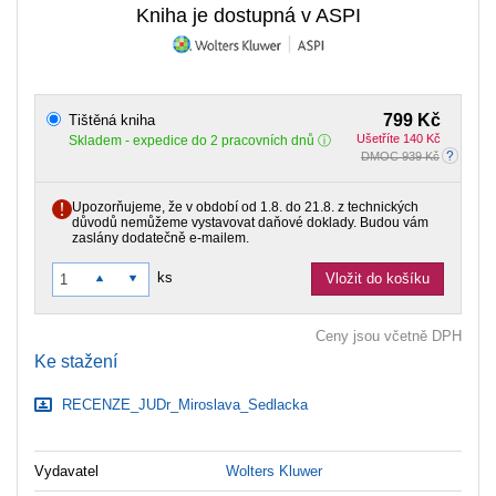
Kniha je dostupná v ASPI
799 Kč
Tištěná kniha
Ušetříte 140 Kč
Skladem
- expedice do 2 pracovních dnů
DMOC 939 Kč
Upozorňujeme, že v období od 1.8. do 21.8. z technických
důvodů nemůžeme vystavovat daňové doklady. Budou vám
zaslány dodatečně e-mailem.
ks
Vložit do košíku
Ceny jsou včetně DPH
Ke stažení
RECENZE_JUDr_Miroslava_Sedlacka
Vydavatel
Wolters Kluwer