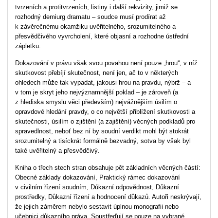
tvrzeních a protitvrzeních, listiny i další rekvizity, jimiž se
rozhodný demiurg dramatu – soudce musí prodírat až
k závěrečnému okamžiku uvěřitelného, srozumitelného a
přesvědčivého vyvrcholení, které objasní a rozhodne ústřední
zápletku.
Dokazování v právu však svou povahou není pouze „hrou“, v níž
skutkovost přebíjí skutečnost, není jen, ač to v některých
ohledech může tak vypadat, jakousi hrou na pravdu, nýbrž – a
v tom je skryt jeho nejvýznamnější poklad – je zároveň (a
z hlediska smyslu věci především) nejvážnějším úsilím o
opravdové hledání pravdy, o co největší přiblížení skutkovosti a
skutečnosti, úsilím o zjištění (a zajištění) věcných podkladů pro
spravedlnost, neboť bez ní by soudní verdikt mohl být stokrát
srozumitelný a tisíckrát formálně bezvadný, sotva by však byl
také uvěřitelný a přesvědčivý.
Kniha o třech stech stran obsahuje pět základních věcných částí:
Obecné základy dokazování, Praktický rámec dokazování
v civilním řízení soudním, Důkazní odpovědnost, Důkazní
prostředky, Důkazní řízení a hodnocení důkazů. Autoři neskrývají,
že jejich záměrem nebylo sestavit úplnou monografii nebo
učebnici důkazního práva. Soustřeďují se pouze na vybrané