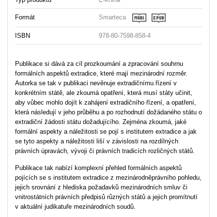
Formát
Smarteca
ISBN
978-80-7598-858-4
Publikace si dává za cíl prozkoumání a zpracování souhrnu
formálních aspektů extradice, které mají mezinárodní rozměr.
Autorka se tak v publikaci nevěnuje extradičnímu řízení v
konkrétním státě, ale zkoumá opatření, která musí státy učinit,
aby vůbec mohlo dojít k zahájení extradičního řízení, a opatření,
která následují v jeho průběhu a po rozhodnutí dožádaného státu o
extradiční žádosti státu dožadujícího. Zejména zkoumá, jaké
formální aspekty a náležitosti se pojí s institutem extradice a jak
se tyto aspekty a náležitosti liší v závislosti na rozdílných
právních úpravách, vývoji či právních tradicích rozličných států.
Publikace tak nabízí komplexní přehled formálních aspektů
pojících se s institutem extradice z mezinárodněprávního pohledu,
jejich srovnání z hlediska požadavků mezinárodních smluv či
vnitrostátních právních předpisů různých států a jejich promítnutí
v aktuální judikatuře mezinárodních soudů.