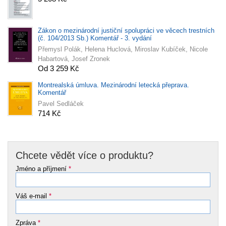
Zákon o mezinárodní justiční spolupráci ve věcech trestních
(č. 104/2013 Sb.) Komentář - 3. vydání
Přemysl Polák, Helena Huclová, Miroslav Kubíček, Nicole
Habartová, Josef Zronek
Od 3 259 Kč
Montrealská úmluva. Mezinárodní letecká přeprava.
Komentář
Pavel Sedláček
714 Kč
Chcete vědět více o produktu?
Jméno a příjmení
*
Váš e-mail
*
Zpráva
*