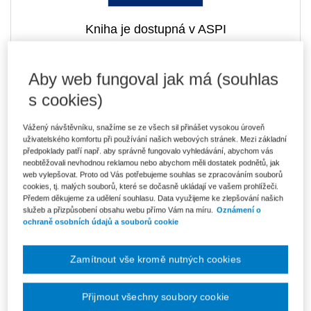
Kniha je dostupná v ASPI
Aby web fungoval jak má (souhlas
637 Kč
Tištěná kniha
s cookies)
Ušetříte 112 Kč
Skladem
- expedice do 2 pracovních dnů
DMOC 749 Kč
Vážený návštěvníku, snažíme se ze všech sil přinášet vysokou úroveň
uživatelského komfortu při používání našich webových stránek. Mezi základní
542 Kč
E-kniha Smarteca + soubory ke stažení
předpoklady patří např. aby správně fungovalo vyhledávání, abychom vás
V prodeji - ihned k dispozici
neobtěžovali nevhodnou reklamou nebo abychom měli dostatek podnětů, jak
Co je Smarteca?
web vylepšovat. Proto od Vás potřebujeme souhlas se zpracováním souborů
Kde najdu soubory e-knih?
cookies, tj. malých souborů, které se dočasně ukládají ve vašem prohlížeči.
Předem děkujeme za udělení souhlasu. Data využijeme ke zlepšování našich
služeb a přizpůsobení obsahu webu přímo Vám na míru.
Oznámení o
ochraně osobních údajů a souborů cookie
908 Kč
Balíček - Tištěná kniha + E-kniha
Smarteca + soubory ke stažení
Ušetříte 478 Kč
DMOC 1 386 Kč
Skladem
- expedice do 2 pracovních dnů
Zamítnout vše kromě nutných cookies
Co je Smarteca?
Přijmout všechny soubory cookie
Upozorňujeme, že v období od 1.8. do 21.8. z technických
důvodů nemůžeme vystavovat daňové doklady. Budou vám