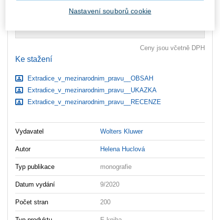
zaslány dodatečně e-mailem.
Nastavení souborů cookie
ks
Vložit do košíku
Ceny jsou včetně DPH
Ke stažení
Extradice_v_mezinarodnim_pravu__OBSAH
Extradice_v_mezinarodnim_pravu__UKAZKA
Extradice_v_mezinarodnim_pravu__RECENZE
Vydavatel
Wolters Kluwer
Autor
Helena Huclová
Typ publikace
monografie
Datum vydání
9/2020
Počet stran
200
Typ produktu
E-kniha