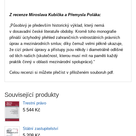
Z recenze Miroslava Kubíčka a Přemysla Poláka:
„Působivý je především historický výklad, který nemá
v dosavadní české literatuře obdoby. Kromě toho monografie
přináší úctyhodný přehled zahraničních vnitrostátních právních
úprav a mezinárodních smluv, díky čemuž velmi pěkně ukazuje,
že cizí právní úpravy a přístupy jsou někdy i diametrálně odlišné
od těch našich (skutečnost, kterou musí mít na paměti každý
praktik činný v oblasti mezinárodní spolupráce).“
Celou recenzi si můžete přečíst v přiloženém souboruh pdf.
Související produkty
Trestní právo
5 544 Kč
Státní zastupitelství
5 208 Kč