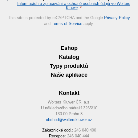
Informacích o zpracování a ochraně osobních údajů ve Wolters
Kluwer
.
*
This site is protected by reCAPTCHA and the Google
Privacy Policy
and
Terms of Service
apply.
Eshop
Katalog
Typy produktů
Naše aplikace
Kontakt
Wolters Kluwer ČR, a.s.
U nákladového nádraží 3265/10
130 00 Praha 3
obchod@wolterskluwer.cz
Zákaznické odd.:
246 040 400
Recepce:
246 040 444