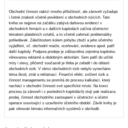
Obchodní činnost nabízí mnoho příležitostí, ale zároveň vyžaduje
i četné znalosti včetně povědomí o obchodních rizicích. Tato
kniha se nejprve na začátku zabývá daňovou evidencí v
obchodních firmách a v dalších kapitolách začíná účetnictví
tématem platebních vztahů, a to včetně zahrnutí problematiky
pohledávek. Záležitostem kolem pohybu zboží a jeho účetního
vyjádření, vč. obchodní marže, oceňování, evidence apod. patří
další kapitoly. Podpora prodeje je zdůrazněna zejména kapitolou
věnovanou reklamě a obdobným aktivitám. Sem patří do určité
míry i slevy, přičemž současně je třeba je zařadit i do oblasti
obchodních rizik. V rámci obchodních rizik nebylo vynecháno
téma škod, ztrát a reklamací. Finanční efekt, snížení rizik a
činnost managementu se promítá do procesu kalkulací, který
nachází v obchodní činnosti své specifické místo. Na konci
procesu (a zároveň i v posledních kapitolách) stojí pak realizace,
prodej, činnost obchodního zastoupení v účetnictví a účetní
operace související s uzavřením účetního období. Závěr knihy je
pak věnován tématu informačních systémů v obchodě.