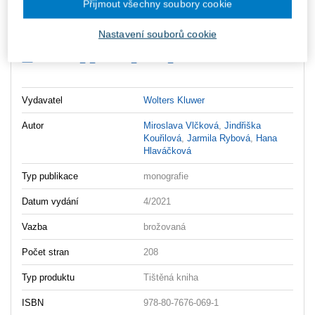
Přijmout všechny soubory cookie
Ke stažení
Nastavení souborů cookie
Ucetnictvi_v_obchodni_cinnosti_OBSAH
Ucetnictvi_v_obchodni_cinnosti_UKAZKA
Vydavatel
Wolters Kluwer
Autor
Miroslava Vlčková
,
Jindřiška
Kouřilová
,
Jarmila Rybová
,
Hana
Hlaváčková
Typ publikace
monografie
Datum vydání
4/2021
Vazba
brožovaná
Počet stran
208
Typ produktu
Tištěná kniha
ISBN
978-80-7676-069-1