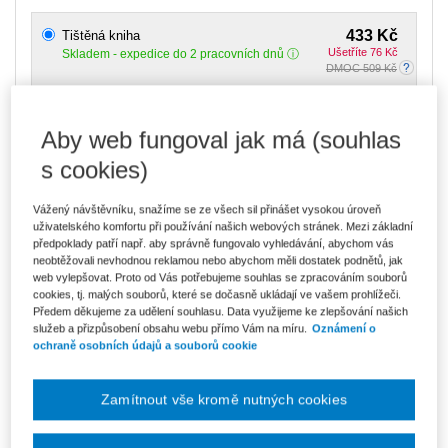
433 Kč
Tištěná kniha
Ušetříte 76 Kč
Skladem
- expedice do 2 pracovních dnů
DMOC 509 Kč
369 Kč
E-kniha Smarteca + soubory ke stažení
V prodeji - ihned k dispozici
Aby web fungoval jak má (souhlas
Co je Smarteca?
s cookies)
Kde najdu soubory e-knih?
Vážený návštěvníku, snažíme se ze všech sil přinášet vysokou úroveň
uživatelského komfortu při používání našich webových stránek. Mezi základní
618 Kč
Balíček - Tištěná kniha + E-kniha
předpoklady patří např. aby správně fungovalo vyhledávání, abychom vás
Smarteca + soubory ke stažení
Ušetříte 324 Kč
neobtěžovali nevhodnou reklamou nebo abychom měli dostatek podnětů, jak
DMOC 942 Kč
Skladem
- expedice do 2 pracovních dnů
web vylepšovat. Proto od Vás potřebujeme souhlas se zpracováním souborů
Co je Smarteca?
cookies, tj. malých souborů, které se dočasně ukládají ve vašem prohlížeči.
Předem děkujeme za udělení souhlasu. Data využijeme ke zlepšování našich
Upozorňujeme, že v období od 1.8. do 21.8. z technických
služeb a přizpůsobení obsahu webu přímo Vám na míru.
Oznámení o
důvodů nemůžeme vystavovat daňové doklady. Budou vám
ochraně osobních údajů a souborů cookie
zaslány dodatečně e-mailem.
ks
Vložit do košíku
Zamítnout vše kromě nutných cookies
Ceny jsou včetně DPH