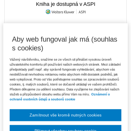
Kniha je dostupná v ASPI
263 Kč
Tištěná kniha
Ušetříte 46 Kč
Skladem
- expedice do 2 pracovních dnů
Aby web fungoval jak má (souhlas
DMOC 309 Kč
s cookies)
224 Kč
E-kniha Smarteca + soubory ke stažení
Vážený návštěvníku, snažíme se ze všech sil přinášet vysokou úroveň
V prodeji - ihned k dispozici
uživatelského komfortu při používání našich webových stránek. Mezi základní
Co je Smarteca?
předpoklady patří např. aby správně fungovalo vyhledávání, abychom vás
Kde najdu soubory e-knih?
neobtěžovali nevhodnou reklamou nebo abychom měli dostatek podnětů, jak
web vylepšovat. Proto od Vás potřebujeme souhlas se zpracováním souborů
cookies, tj. malých souborů, které se dočasně ukládají ve vašem prohlížeči.
375 Kč
Balíček - Tištěná kniha + E-kniha
Předem děkujeme za udělení souhlasu. Data využijeme ke zlepšování našich
Smarteca + soubory ke stažení
Ušetříte 197 Kč
služeb a přizpůsobení obsahu webu přímo Vám na míru.
Oznámení o
DMOC 572 Kč
Skladem
- expedice do 2 pracovních dnů
ochraně osobních údajů a souborů cookie
Co je Smarteca?
Zamítnout vše kromě nutných cookies
Upozorňujeme, že v období od 1.8. do 21.8. z technických
důvodů nemůžeme vystavovat daňové doklady. Budou vám
zaslány dodatečně e-mailem.
Přijmout všechny soubory cookie