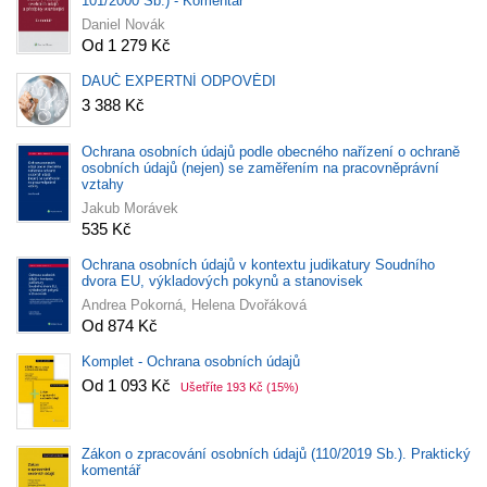
101/2000 Sb.) - Komentář
Daniel Novák
Od 1 279 Kč
DAUČ EXPERTNÍ ODPOVĚDI
3 388 Kč
Ochrana osobních údajů podle obecného nařízení o ochraně
osobních údajů (nejen) se zaměřením na pracovněprávní
vztahy
Jakub Morávek
535 Kč
Ochrana osobních údajů v kontextu judikatury Soudního
dvora EU, výkladových pokynů a stanovisek
Andrea Pokorná, Helena Dvořáková
Od 874 Kč
Komplet - Ochrana osobních údajů
Od 1 093 Kč
Ušetříte 193 Kč
(15%)
Zákon o zpracování osobních údajů (110/2019 Sb.). Praktický
komentář