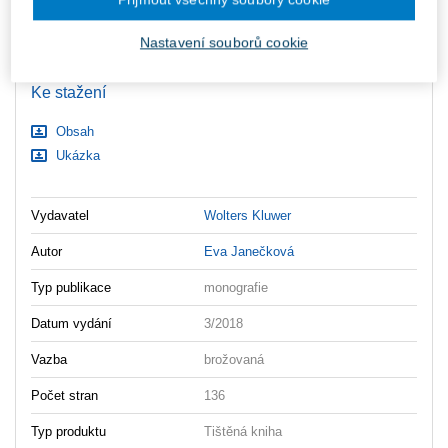
ks
Vložit do košíku
Nastavení souborů cookie
Ceny jsou včetně DPH
Ke stažení
Obsah
Ukázka
Vydavatel
Wolters Kluwer
Autor
Eva Janečková
Typ publikace
monografie
Datum vydání
3/2018
Vazba
brožovaná
Počet stran
136
Typ produktu
Tištěná kniha